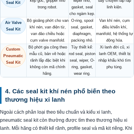
kẹp góc, gripper nhỏ
wiper nhỏ,
dây chuyền lắp ráp
Seal Kit
trong robot.
gasket, seal
linh kiện.
cho ngàm kẹp.
Bộ gioăng phớt cho van
O-ring, spool
Van khí nén, cụm
Air Valve
khí nén, van điện từ,
seal, gasket,
điều khiển khí,
Seal Kit
van đảo chiều hoặc
diaphragm,
manifold, hệ thống tự
cụm valve manifold.
packing nhỏ.
động hóa.
Bộ phớt gia công theo
Tùy thiết kế:
Xi lanh đời cũ, xi
Custom
mẫu cũ, bản vẽ hoặc
rod seal, piston
lanh OEM, thiết bị
Pneumatic
rãnh lắp đặc biệt khi
seal, wiper, O-
nhập khẩu khó tìm
Seal Kit
không còn mã chính
ring, gasket,
phụ tùng.
hãng.
wear ring.
4. Các seal kit khí nén phổ biến theo
thương hiệu xi lanh
Ngoài cách phân loại theo tiêu chuẩn và kiểu xi lanh,
pneumatic seal kit còn thường được tìm theo thương hiệu xi
lanh. Mỗi hãng có thiết kế rãnh, profile seal và mã kit riêng. Khi