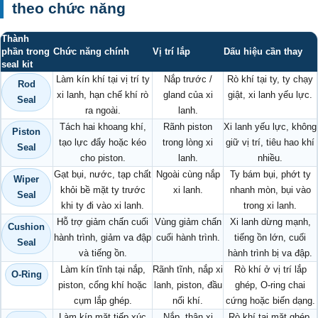
theo chức năng
Thành
phần trong
Chức năng chính
Vị trí lắp
Dấu hiệu cần thay
seal kit
Làm kín khí tại vị trí ty
Nắp trước /
Rò khí tại ty, ty chạy
Rod
xi lanh, hạn chế khí rò
gland của xi
giật, xi lanh yếu lực.
Seal
ra ngoài.
lanh.
Tách hai khoang khí,
Rãnh piston
Xi lanh yếu lực, không
Piston
tạo lực đẩy hoặc kéo
trong lòng xi
giữ vị trí, tiêu hao khí
Seal
cho piston.
lanh.
nhiều.
Gạt bụi, nước, tạp chất
Ngoài cùng nắp
Ty bám bụi, phớt ty
Wiper
khỏi bề mặt ty trước
xi lanh.
nhanh mòn, bụi vào
Seal
khi ty đi vào xi lanh.
trong xi lanh.
Hỗ trợ giảm chấn cuối
Vùng giảm chấn
Xi lanh dừng mạnh,
Cushion
hành trình, giảm va đập
cuối hành trình.
tiếng ồn lớn, cuối
Seal
và tiếng ồn.
hành trình bị va đập.
Làm kín tĩnh tại nắp,
Rãnh tĩnh, nắp xi
Rò khí ở vị trí lắp
O-Ring
piston, cổng khí hoặc
lanh, piston, đầu
ghép, O-ring chai
cụm lắp ghép.
nối khí.
cứng hoặc biến dạng.
Làm kín mặt tiếp xúc
Nắp, thân xi
Rò khí tại mặt ghép,