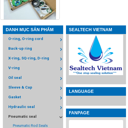
DANH MỤC SẢN PHẨM
SEALTECH VIETNAM
O-ring, O-ring cord
Back-up ring
X-ring, SQ-ring, D-ring
V-ring
Oil seal
Sleeve & Cap
LANGUAGE
Gasket
Hydraulic seal
FANPAGE
Pneumatic seal
Pneumatic Rod Seals