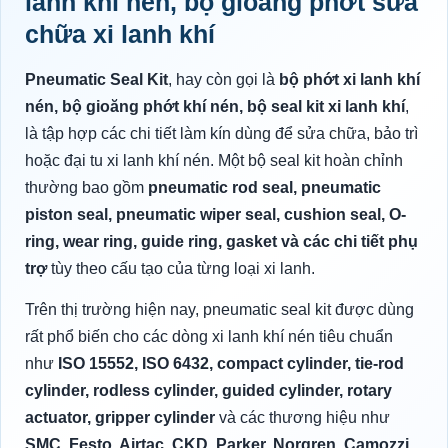
lanh khí nén, bộ gioăng phớt sửa
chữa xi lanh khí
Pneumatic Seal Kit
, hay còn gọi là
bộ phớt xi lanh khí
nén, bộ gioăng phớt khí nén, bộ seal kit xi lanh khí
,
là tập hợp các chi tiết làm kín dùng để sửa chữa, bảo trì
hoặc đại tu xi lanh khí nén. Một bộ seal kit hoàn chỉnh
thường bao gồm
pneumatic rod seal, pneumatic
piston seal, pneumatic wiper seal, cushion seal, O-
ring, wear ring, guide ring, gasket và các chi tiết phụ
trợ
tùy theo cấu tạo của từng loại xi lanh.
Trên thị trường hiện nay, pneumatic seal kit được dùng
rất phổ biến cho các dòng xi lanh khí nén tiêu chuẩn
như
ISO 15552, ISO 6432, compact cylinder, tie-rod
cylinder, rodless cylinder, guided cylinder, rotary
actuator, gripper cylinder
và các thương hiệu như
SMC, Festo, Airtac, CKD, Parker, Norgren, Camozzi,