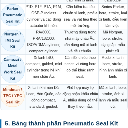
cấu hình xi lanh.
catalogue.
P1D, P1F, P1A, P1M,
Cần kiểm tra tiêu
Series Parker,
Parker
OSP-P rodless
chuẩn xi lanh, profile
bore, stroke, loại
Pneumatic
cylinder và các dòng
seal và vật liệu theo
xi lanh, điều kiện
Seal Kit
actuator khí nén.
môi trường.
làm việc.
RA/8000,
Thường dùng trong
Mã Norgren,
Norgren /
PRA/182000,
nhà máy châu Âu,
bore, stroke,
IMI Seal
ISO/VDMA cylinder,
cần đúng mã xi lanh
dạng lắp, mẫu
Kit
compact cylinder.
và tiêu chuẩn.
phớt cũ.
Xi lanh ISO,
Cần đối chiếu theo
Model xi lanh,
Camozzi /
compact, guided, mini
series vì cùng bore
bore, stroke,
Metal
cylinder trong hệ khí
có thể khác rãnh
hình ảnh nhãn xi
Work Seal
nén châu Âu.
seal.
lanh.
Kit
Xi lanh khí nén Đài
Phù hợp máy tự
Mã xi lanh, bore,
Mindman /
Loan, Hàn Quốc, các
động nhập khẩu châu
stroke, ảnh xi
TPC / YPC
dòng compact,
Á, nhiều dòng có thể
lanh và mẫu seal
Seal Kit
standard, guided.
thay theo mẫu.
cũ.
5. Bảng thành phần Pneumatic Seal Kit