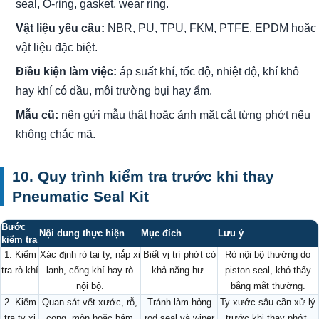
seal, O-ring, gasket, wear ring.
Vật liệu yêu cầu:
NBR, PU, TPU, FKM, PTFE, EPDM hoặc
vật liệu đặc biệt.
Điều kiện làm việc:
áp suất khí, tốc độ, nhiệt độ, khí khô
hay khí có dầu, môi trường bụi hay ẩm.
Mẫu cũ:
nên gửi mẫu thật hoặc ảnh mặt cắt từng phớt nếu
không chắc mã.
10. Quy trình kiểm tra trước khi thay
Pneumatic Seal Kit
Bước
Nội dung thực hiện
Mục đích
Lưu ý
kiểm tra
1. Kiểm
Xác định rò tại ty, nắp xi
Biết vị trí phớt có
Rò nội bộ thường do
tra rò khí
lanh, cổng khí hay rò
khả năng hư.
piston seal, khó thấy
nội bộ.
bằng mắt thường.
2. Kiểm
Quan sát vết xước, rỗ,
Tránh làm hỏng
Ty xước sâu cần xử lý
tra ty xi
cong, mòn hoặc bám
rod seal và wiper
trước khi thay phớt.