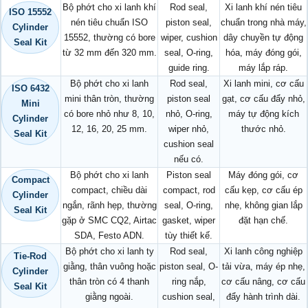
Bộ phớt cho xi lanh khí
Rod seal,
Xi lanh khí nén tiêu
ISO 15552
nén tiêu chuẩn ISO
piston seal,
chuẩn trong nhà máy,
Cylinder
15552, thường có bore
wiper, cushion
dây chuyền tự động
Seal Kit
từ 32 mm đến 320 mm.
seal, O-ring,
hóa, máy đóng gói,
guide ring.
máy lắp ráp.
Bộ phớt cho xi lanh
Rod seal,
Xi lanh mini, cơ cấu
ISO 6432
mini thân tròn, thường
piston seal
gạt, cơ cấu đẩy nhỏ,
Mini
có bore nhỏ như 8, 10,
nhỏ, O-ring,
máy tự động kích
Cylinder
12, 16, 20, 25 mm.
wiper nhỏ,
thước nhỏ.
Seal Kit
cushion seal
nếu có.
Bộ phớt cho xi lanh
Piston seal
Máy đóng gói, cơ
Compact
compact, chiều dài
compact, rod
cấu kẹp, cơ cấu ép
Cylinder
ngắn, rãnh hẹp, thường
seal, O-ring,
nhẹ, không gian lắp
Seal Kit
gặp ở SMC CQ2, Airtac
gasket, wiper
đặt hạn chế.
SDA, Festo ADN.
tùy thiết kế.
Bộ phớt cho xi lanh ty
Rod seal,
Xi lanh công nghiệp
Tie-Rod
giằng, thân vuông hoặc
piston seal, O-
tải vừa, máy ép nhẹ,
Cylinder
thân tròn có 4 thanh
ring nắp,
cơ cấu nâng, cơ cấu
Seal Kit
giằng ngoài.
cushion seal,
đẩy hành trình dài.