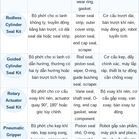
wear ring,
gasket.
Bộ phớt cho xi lanh
Inner seal
Cơ cấu trượt dài,
Rodless
không ty, truyền động
strip, outer
bàn trượt khí nén,
Cylinder
bằng bàn trượt, có dải
cover strip,
máy đóng gói, robot
Seal Kit
seal dài hoặc seal strip.
piston seal,
tuyến tính.
end cap seal,
scraper.
Bộ phớt cho xi lanh có
Rod seal,
Cơ cấu kẹp, đẩy
Guided
dẫn hướng, thường có
piston seal,
chính xác, máy lắp
Cylinder
hai ty dẫn hướng hoặc
wiper, O-ring,
ráp, thiết bị tự động
Seal Kit
bàn trượt tích hợp.
guide bushing
cần chống xoay.
seal, scraper.
Bộ phớt cho cơ cấu
Vane seal,
Bộ xoay khí nén, cơ
Rotary
xoay khí nén, actuator
shaft seal, O-
cấu gắp xoay, van
Actuator
quay 90°, 180° hoặc
ring, end cap
xoay, bàn xoay tự
Seal Kit
góc tùy chỉnh.
gasket, wear
động.
component.
Bộ phớt cho kẹp khí
Piston seal
Robot gắp sản phẩm,
Pneumatic
nén, kẹp song song,
nhỏ, O-ring,
máy pick and place,
Gripper