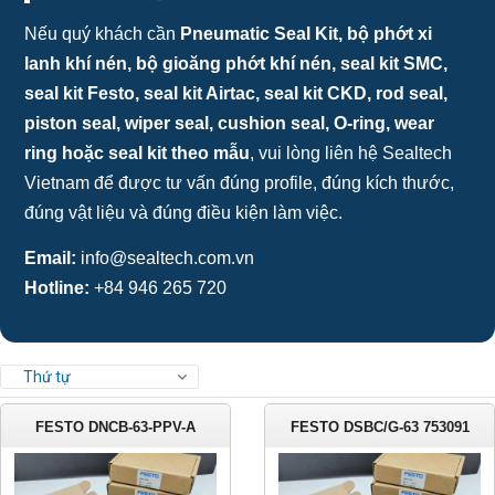
Nếu quý khách cần
Pneumatic Seal Kit, bộ phớt xi
lanh khí nén, bộ gioăng phớt khí nén, seal kit SMC,
seal kit Festo, seal kit Airtac, seal kit CKD, rod seal,
piston seal, wiper seal, cushion seal, O-ring, wear
ring hoặc seal kit theo mẫu
, vui lòng liên hệ Sealtech
Vietnam để được tư vấn đúng profile, đúng kích thước,
đúng vật liệu và đúng điều kiện làm việc.
Email:
info@sealtech.com.vn
Hotline:
+84 946 265 720
Thứ tự
FESTO DNCB-63-PPV-A
FESTO DSBC/G-63 753091