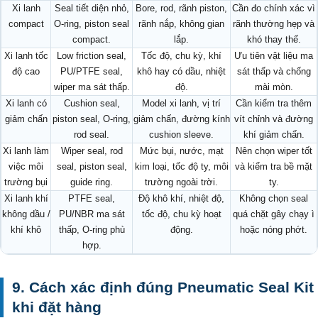
Xi lanh
Seal tiết diện nhỏ,
Bore, rod, rãnh piston,
Cần đo chính xác vì
compact
O-ring, piston seal
rãnh nắp, không gian
rãnh thường hẹp và
compact.
lắp.
khó thay thế.
Xi lanh tốc
Low friction seal,
Tốc độ, chu kỳ, khí
Ưu tiên vật liệu ma
độ cao
PU/PTFE seal,
khô hay có dầu, nhiệt
sát thấp và chống
wiper ma sát thấp.
độ.
mài mòn.
Xi lanh có
Cushion seal,
Model xi lanh, vị trí
Cần kiểm tra thêm
giảm chấn
piston seal, O-ring,
giảm chấn, đường kính
vít chỉnh và đường
rod seal.
cushion sleeve.
khí giảm chấn.
Xi lanh làm
Wiper seal, rod
Mức bụi, nước, mạt
Nên chọn wiper tốt
việc môi
seal, piston seal,
kim loại, tốc độ ty, môi
và kiểm tra bề mặt
trường bụi
guide ring.
trường ngoài trời.
ty.
Xi lanh khí
PTFE seal,
Độ khô khí, nhiệt độ,
Không chọn seal
không dầu /
PU/NBR ma sát
tốc độ, chu kỳ hoạt
quá chặt gây chạy ì
khí khô
thấp, O-ring phù
động.
hoặc nóng phớt.
hợp.
9. Cách xác định đúng Pneumatic Seal Kit
khi đặt hàng