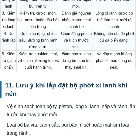
lanh
bụi trên ty.
mới.
3. Kiểm
Kiểm tra xước, mòn,
Đánh giá nguyên
Lòng xi lanh xước có
tra lòng
bụi, nước hoặc dầu bẩn
nhân piston seal
thể làm seal mới rò
xi lanh
bên trong.
nhanh hư.
nhanh.
4. Đo
Đo chiều rộng, chiều
Chọn đúng profile
Không nên chỉ đo phớt
rãnh lắp
sâu, đường kính rãnh
và kích thước
cũ đã biến dạng.
từng vị trí.
seal.
5. Kiểm
Kiểm tra cushion seal,
Đảm bảo xi lanh
Va đập mạnh không
tra giảm
vít chỉnh, đường khí và
dừng êm sau khi
phải lúc nào cũng do
chấn
cuối hành trình.
thay seal kit.
seal.
11. Lưu ý khi lắp đặt bộ phớt xi lanh khí
nén
Vệ sinh sạch toàn bộ ty, piston, lòng xi lanh, nắp và rãnh lắp
trước khi thay phớt mới.
Loại bỏ ba via, cạnh sắc, bụi bẩn, rỉ sét hoặc mạt kim loại
trong rãnh.