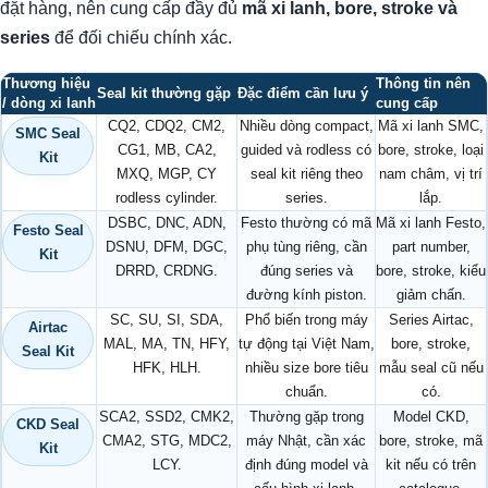
đặt hàng, nên cung cấp đầy đủ
mã xi lanh, bore, stroke và
series
để đối chiếu chính xác.
Thương hiệu
Thông tin nên
Seal kit thường gặp
Đặc điểm cần lưu ý
/ dòng xi lanh
cung cấp
CQ2, CDQ2, CM2,
Nhiều dòng compact,
Mã xi lanh SMC,
SMC Seal
CG1, MB, CA2,
guided và rodless có
bore, stroke, loại
Kit
MXQ, MGP, CY
seal kit riêng theo
nam châm, vị trí
rodless cylinder.
series.
lắp.
DSBC, DNC, ADN,
Festo thường có mã
Mã xi lanh Festo,
Festo Seal
DSNU, DFM, DGC,
phụ tùng riêng, cần
part number,
Kit
DRRD, CRDNG.
đúng series và
bore, stroke, kiểu
đường kính piston.
giảm chấn.
SC, SU, SI, SDA,
Phổ biến trong máy
Series Airtac,
Airtac
MAL, MA, TN, HFY,
tự động tại Việt Nam,
bore, stroke,
Seal Kit
HFK, HLH.
nhiều size bore tiêu
mẫu seal cũ nếu
chuẩn.
có.
SCA2, SSD2, CMK2,
Thường gặp trong
Model CKD,
CKD Seal
CMA2, STG, MDC2,
máy Nhật, cần xác
bore, stroke, mã
Kit
LCY.
định đúng model và
kit nếu có trên