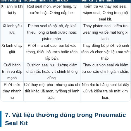
Hiện tượng
Nguyên nhân có thể gặp
Nên xử lý thế nào?
Xi lanh rò khí
Rod seal mòn, wiper hỏng, ty
Kiểm tra và thay rod seal,
tại ty
xước hoặc O-ring nắp hư.
wiper seal, O-ring trong bộ
seal kit.
Xi lanh yếu
Piston seal rò nội bộ, áp khí
Thay piston seal, kiểm tra
lực
thiếu, lòng xi lanh xước hoặc
wear ring và bề mặt lòng xi
piston mòn.
lanh.
Xi lanh chạy
Phớt ma sát cao, bụi lọt vào
Thay đồng bộ phớt, vệ sinh
giật
trong, thiếu bôi trơn hoặc rãnh
rãnh và chọn vật liệu ma sát
lắp bẩn.
thấp.
Cuối hành
Cushion seal hư, đường giảm
Thay cushion seal và kiểm
trình va đập
chấn tắc hoặc vít chỉnh không
tra cơ cấu chỉnh giảm chấn.
mạnh
đúng.
Phớt mới
Chỉ thay một phớt nhưng các chi
Nên đại tu bằng seal kit đầy
thay nhanh
tiết khác đã mòn, ty/lòng xi lanh
đủ và kiểm tra bề mặt kim
hư
xấu.
loại.
7. Vật liệu thường dùng trong Pneumatic
Seal Kit