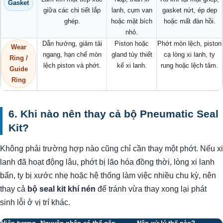
Gasket
giữa các chi tiết lắp
lanh, cụm van
gasket nứt, ép dẹp
ghép.
hoặc mặt bích
hoặc mất đàn hồi.
nhỏ.
Dẫn hướng, giảm tải
Piston hoặc
Phớt mòn lệch, piston
Wear
ngang, hạn chế mòn
gland tùy thiết
cạ lòng xi lanh, ty
Ring /
lệch piston và phớt.
kế xi lanh.
rung hoặc lệch tâm.
Guide
Ring
6. Khi nào nên thay cả bộ Pneumatic Seal
Kit?
Không phải trường hợp nào cũng chỉ cần thay một phớt. Nếu xi
lanh đã hoạt động lâu, phớt bị lão hóa đồng thời, lòng xi lanh
bẩn, ty bị xước nhẹ hoặc hệ thống làm việc nhiều chu kỳ, nên
thay cả
bộ seal kit khí nén
để tránh vừa thay xong lại phát
sinh lỗi ở vị trí khác.