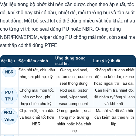
Vật liệu trong bộ phớt khí nén cần được chọn theo áp suất, tốc
độ, khí khô hay khí có dầu, nhiệt độ, môi trường bụi và tần suất
hoạt động. Một bộ seal kit có thể dùng nhiều vật liệu khác nhau
cho từng vị trí: rod seal dùng PU hoặc NBR, O-ring dùng
NBR/FKM/EPDM, wiper dùng PU chống mài mòn, còn seal ma
sát thấp có thể dùng PTFE.
Ứng dụng trong
Vật liệu
Đặc điểm chính
Lưu ý kỹ thuật
seal kit
Đàn hồi tốt, chịu dầu
O-ring, rod seal,
Không tối ưu cho nhiệt
NBR
nhẹ, chi phí hợp lý.
piston seal, cushion
độ cao kéo dài, ozone
seal thông dụng.
hoặc ngoài trời lâu dài.
Chống mài mòn tốt,
Rod seal, piston
Cần kiểm tra nhiệt độ,
PU /
bền cơ học, phù
seal, wiper seal,
độ nhám ty/lòng xi lanh
TPU
hợp nhiều chu kỳ.
wear component.
và khí khô.
Chịu nhiệt, chịu dầu
O-ring, gasket, seal
Ma sát và độ đàn hồi
FKM /
và hóa chất tốt hơn
trong môi trường
cần kiểm tra theo vị trí
Viton
NBR.
nhiệt hoặc hóa chất
lắp.
nhẹ.