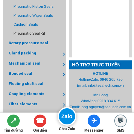
Pneumatic Piston Seals
Pneumatic Wiper Seals
Cushion Seals
Pneumatic Seal Kit
Rotary pressure seal
Gland packing
Mechanical seal
HỖ TRỢ TRỰC TUYẾN
Bonded seal
HOTLINE
Hotline/Zalo:
0946 265 720
Floating shaft seal
Email:
info@sealtech.com.vn
Coupling elements
Mr. Long
WhatApp:
0918 834 615
Filter elements
Email:
long.nguyen@sealtech.com.vn
MAKE TO ORDERED PARTS
Zalo
☎
📍
✈
💬
ĐỐI TÁC
Engineering Plastic
Chat Zalo
Tìm đường
Gọi điện
Messenger
SMS