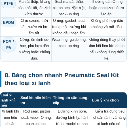
Ma sát thấp, kháng
Seal ma sát thấp,
Thường cần O-ring
PTFE
hóa chất tốt, ổn định
piston seal đặc biệt,
hoặc energizer hỗ trợ
kích thước.
back-up ring.
lực ép.
Chịu ozone, thời
O-ring, gasket, seal
Không phù hợp dầu
EPDM
tiết, nước và hơi
trong môi trường khí
khoáng và mỡ dầu.
ẩm tốt.
không dầu hoặc ẩm.
Cứng, ổn định cơ
Wear ring, guide ring,
Không dùng thay phớt
POM /
học, phù hợp dẫn
back-up ring.
đàn hồi làm kín chính
PA
hướng hoặc chống
nếu không đúng thiết
đùn.
kế.
8. Bảng chọn nhanh Pneumatic Seal Kit
theo loại xi lanh
Loại xi
Seal kit nên kiểm
Thông tin cần cung
lanh khí
Lưu ý khi chọn
tra
cấp
nén
Xi lanh khí
Rod seal, piston
Đường kính bore,
Kiểm tra đúng tiêu
nén tiêu
seal, wiper, O-ring,
đường kính ty, hành
chuẩn rãnh và hãng
chuẩn
cushion seal.
trình, model xi lanh.
xi lanh nếu có.