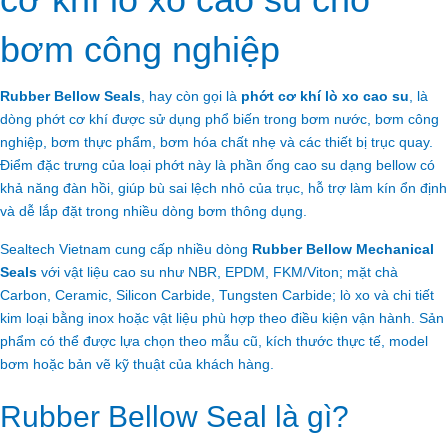
bơm công nghiệp
Rubber Bellow Seals
, hay còn gọi là
phớt cơ khí lò xo cao su
, là
dòng phớt cơ khí được sử dụng phổ biến trong bơm nước, bơm công
nghiệp, bơm thực phẩm, bơm hóa chất nhẹ và các thiết bị trục quay.
Điểm đặc trưng của loại phớt này là phần ống cao su dạng bellow có
khả năng đàn hồi, giúp bù sai lệch nhỏ của trục, hỗ trợ làm kín ổn định
và dễ lắp đặt trong nhiều dòng bơm thông dụng.
Sealtech Vietnam cung cấp nhiều dòng
Rubber Bellow Mechanical
Seals
với vật liệu cao su như NBR, EPDM, FKM/Viton; mặt chà
Carbon, Ceramic, Silicon Carbide, Tungsten Carbide; lò xo và chi tiết
kim loại bằng inox hoặc vật liệu phù hợp theo điều kiện vận hành. Sản
phẩm có thể được lựa chọn theo mẫu cũ, kích thước thực tế, model
bơm hoặc bản vẽ kỹ thuật của khách hàng.
Rubber Bellow Seal là gì?