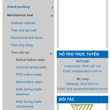
Gland packing
Mechanical seal
Sealtech Vietnam
Theo nhà sản xuất
Mechanical seal faces
Theo ứng dụng
Theo cấu tạo
HỖ TRỢ TRỰC TUYẾN
Rubber bellow seals
HOTLINE
Hotline/Zalo:
0946 265 720
Concical spring seals
Email:
info@sealtech.com.vn
PTFE bellow seals
Mr. Long
Metal bellow seals
WhatApp:
0918 834 615
Email:
long.nguyen@sealtech.com.vn
Multi Spring Seals-
Balanced
ĐỐI TÁC
Multi Spring Seals-
Unbalanced