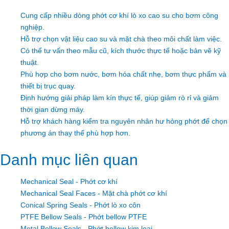
Cung cấp nhiều dòng phớt cơ khí lò xo cao su cho bơm công
nghiệp.
Hỗ trợ chọn vật liệu cao su và mặt chà theo môi chất làm việc.
Có thể tư vấn theo mẫu cũ, kích thước thực tế hoặc bản vẽ kỹ
thuật.
Phù hợp cho bơm nước, bơm hóa chất nhẹ, bơm thực phẩm và
thiết bị trục quay.
Định hướng giải pháp làm kín thực tế, giúp giảm rò rỉ và giảm
thời gian dừng máy.
Hỗ trợ khách hàng kiểm tra nguyên nhân hư hỏng phớt để chọn
phương án thay thế phù hợp hơn.
Danh mục liên quan
Mechanical Seal - Phớt cơ khí
Mechanical Seal Faces - Mặt chà phớt cơ khí
Conical Spring Seals - Phớt lò xo côn
PTFE Bellow Seals - Phớt bellow PTFE
Metal Bellow Seals - Phớt bellow kim loại