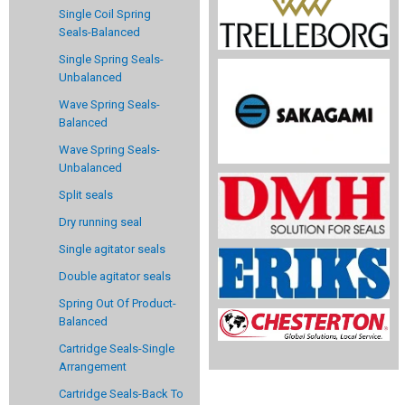
Single Coil Spring
Seals-Balanced
Single Spring Seals-
Unbalanced
Wave Spring Seals-
Balanced
Wave Spring Seals-
Unbalanced
Split seals
Dry running seal
Single agitator seals
Double agitator seals
Spring Out Of Product-
Balanced
Cartridge Seals-Single
Arrangement
Cartridge Seals-Back To