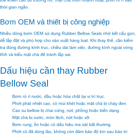
thể khiến cao su trương nở, mặt chà mòn nhanh hoặc phớt rò rỉ sau
thời gian ngắn.
Bơm OEM và thiết bị công nghiệp
Nhiều dòng bơm OEM sử dụng Rubber Bellow Seals nhờ kết cấu gọn,
dễ lắp đặt và phù hợp cho sản xuất hàng loạt. Khi thay thế, cần kiểm
tra đúng đường kính trục, chiều dài làm việc, đường kính ngoài vòng
tĩnh và kiểu mặt chà để tránh lắp sai.
Dấu hiệu cần thay Rubber
Bellow Seal
Bơm rò rỉ nước, dầu hoặc hóa chất tại vị trí trục.
Phớt phát nhiệt cao, có mùi khét hoặc mặt chà bị cháy đen.
Cao su bellow bị chai cứng, nứt, phồng hoặc biến dạng.
Mặt chà bị xước, mòn lệch, nứt hoặc vỡ.
Bơm rung, ồn hoặc có dấu hiệu ma sát bất thường.
Phớt cũ đã dùng lâu, không còn đảm bảo độ kín sau bảo trì.