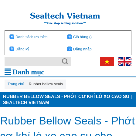
Danh sách ưa thích
Giỏ hàng
()
Đăng ký
Đăng nhập
Danh mục
Trang chủ
Rubber bellow seals
RUBBER BELLOW SEALS - PHỚT CƠ KHÍ LÒ XO CAO SU |
SEALTECH VIETNAM
Rubber Bellow Seals - Phớt
cơ khí lò xo cao su cho