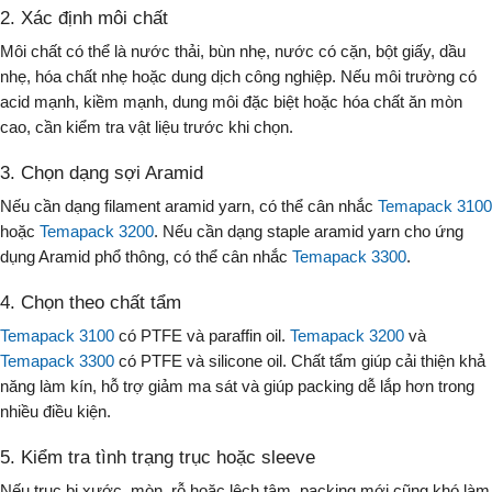
2. Xác định môi chất
Môi chất có thể là nước thải, bùn nhẹ, nước có cặn, bột giấy, dầu
nhẹ, hóa chất nhẹ hoặc dung dịch công nghiệp. Nếu môi trường có
acid mạnh, kiềm mạnh, dung môi đặc biệt hoặc hóa chất ăn mòn
cao, cần kiểm tra vật liệu trước khi chọn.
3. Chọn dạng sợi Aramid
Nếu cần dạng filament aramid yarn, có thể cân nhắc
Temapack 3100
hoặc
Temapack 3200
. Nếu cần dạng staple aramid yarn cho ứng
dụng Aramid phổ thông, có thể cân nhắc
Temapack 3300
.
4. Chọn theo chất tẩm
Temapack 3100
có PTFE và paraffin oil.
Temapack 3200
và
Temapack 3300
có PTFE và silicone oil. Chất tẩm giúp cải thiện khả
năng làm kín, hỗ trợ giảm ma sát và giúp packing dễ lắp hơn trong
nhiều điều kiện.
5. Kiểm tra tình trạng trục hoặc sleeve
Nếu trục bị xước, mòn, rỗ hoặc lệch tâm, packing mới cũng khó làm