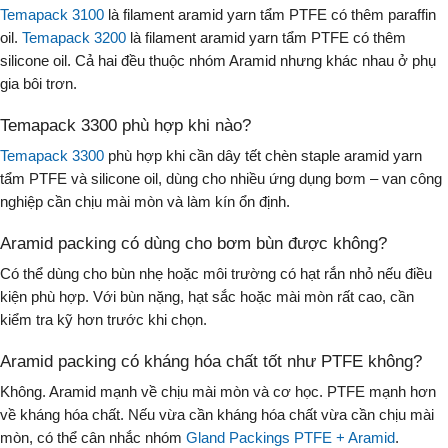
Temapack 3100
là filament aramid yarn tẩm PTFE có thêm paraffin
oil.
Temapack 3200
là filament aramid yarn tẩm PTFE có thêm
silicone oil. Cả hai đều thuộc nhóm Aramid nhưng khác nhau ở phụ
gia bôi trơn.
Temapack 3300 phù hợp khi nào?
Temapack 3300
phù hợp khi cần dây tết chèn staple aramid yarn
tẩm PTFE và silicone oil, dùng cho nhiều ứng dụng bơm – van công
nghiệp cần chịu mài mòn và làm kín ổn định.
Aramid packing có dùng cho bơm bùn được không?
Có thể dùng cho bùn nhẹ hoặc môi trường có hạt rắn nhỏ nếu điều
kiện phù hợp. Với bùn nặng, hạt sắc hoặc mài mòn rất cao, cần
kiểm tra kỹ hơn trước khi chọn.
Aramid packing có kháng hóa chất tốt như PTFE không?
Không. Aramid mạnh về chịu mài mòn và cơ học. PTFE mạnh hơn
về kháng hóa chất. Nếu vừa cần kháng hóa chất vừa cần chịu mài
mòn, có thể cân nhắc nhóm
Gland Packings PTFE + Aramid
.