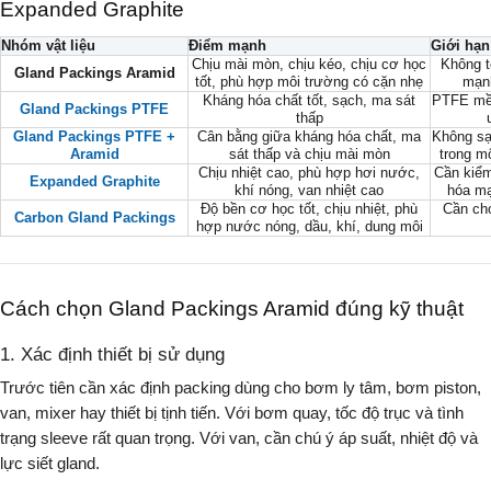
Expanded Graphite
Nhóm vật liệu
Điểm mạnh
Giới hạn
Chịu mài mòn, chịu kéo, chịu cơ học
Không t
Gland Packings Aramid
tốt, phù hợp môi trường có cặn nhẹ
mạnh
Kháng hóa chất tốt, sạch, ma sát
PTFE mềm
Gland Packings PTFE
thấp
Gland Packings PTFE +
Cân bằng giữa kháng hóa chất, ma
Không sạ
Aramid
sát thấp và chịu mài mòn
trong m
Chịu nhiệt cao, phù hợp hơi nước,
Cần kiểm
Expanded Graphite
khí nóng, van nhiệt cao
hóa mạ
Độ bền cơ học tốt, chịu nhiệt, phù
Cần ch
Carbon Gland Packings
hợp nước nóng, dầu, khí, dung môi
Cách chọn Gland Packings Aramid đúng kỹ thuật
1. Xác định thiết bị sử dụng
Trước tiên cần xác định packing dùng cho bơm ly tâm, bơm piston,
van, mixer hay thiết bị tịnh tiến. Với bơm quay, tốc độ trục và tình
trạng sleeve rất quan trọng. Với van, cần chú ý áp suất, nhiệt độ và
lực siết gland.