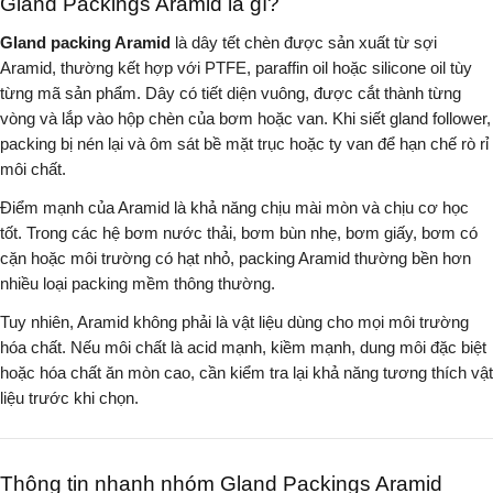
Gland Packings Aramid là gì?
Gland packing Aramid
là dây tết chèn được sản xuất từ sợi
Aramid, thường kết hợp với PTFE, paraffin oil hoặc silicone oil tùy
từng mã sản phẩm. Dây có tiết diện vuông, được cắt thành từng
vòng và lắp vào hộp chèn của bơm hoặc van. Khi siết gland follower,
packing bị nén lại và ôm sát bề mặt trục hoặc ty van để hạn chế rò rỉ
môi chất.
Điểm mạnh của Aramid là khả năng chịu mài mòn và chịu cơ học
tốt. Trong các hệ bơm nước thải, bơm bùn nhẹ, bơm giấy, bơm có
cặn hoặc môi trường có hạt nhỏ, packing Aramid thường bền hơn
nhiều loại packing mềm thông thường.
Tuy nhiên, Aramid không phải là vật liệu dùng cho mọi môi trường
hóa chất. Nếu môi chất là acid mạnh, kiềm mạnh, dung môi đặc biệt
hoặc hóa chất ăn mòn cao, cần kiểm tra lại khả năng tương thích vật
liệu trước khi chọn.
Thông tin nhanh nhóm Gland Packings Aramid