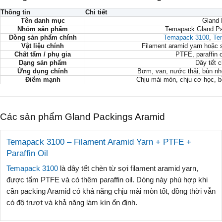
Thông tin
Chi tiết
Tên danh mục
Gland 
Nhóm sản phẩm
Temapack Gland Pac
Dòng sản phẩm chính
Temapack 3100
,
Te
Vật liệu chính
Filament aramid yarn hoặc 
Chất tẩm / phụ gia
PTFE, paraffin o
Dạng sản phẩm
Dây tết c
Ứng dụng chính
Bơm, van, nước thải, bùn nh
Điểm mạnh
Chịu mài mòn, chịu cơ học, b
Các sản phẩm Gland Packings Aramid
Temapack 3100 – Filament Aramid Yarn + PTFE +
Paraffin Oil
Temapack 3100
là dây tết chèn từ sợi filament aramid yarn,
được tẩm PTFE và có thêm paraffin oil. Dòng này phù hợp khi
cần packing Aramid có khả năng chịu mài mòn tốt, đồng thời vẫn
có độ trượt và khả năng làm kín ổn định.