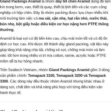
Gland Packings Aramid
là nhóm
dây tết chèn Aramid
dùng để làm
kín trong bơm, van, thiết bị quay, thiết bị tịnh tiến và các cụm công
nghiệp có hộp chèn. Đây là nhóm packing được lựa chọn nhiều khi
môi trường làm việc có
ma sát, cặn nhẹ, hạt rắn nhỏ, nước thải,
bùn nhẹ, bột giấy hoặc điều kiện cơ học nặng hơn PTFE thông
thường
.
Aramid là loại sợi có độ bền kéo cao, chịu mài mòn tốt và có độ ổn
định cơ học cao. Khi được tết thành dây gland packing, vật liệu này
giúp tăng khả năng chịu tải, chống xé sợi, chống mài mòn và làm
việc tốt hơn trong nhiều vị trí mà cotton, ramie, acrylic hoặc PTFE
mềm dễ bị hư hỏng nhanh.
Trên Sealtech Vietnam, nhóm
Gland Packings Aramid
gồm 3 dòng
sản phẩm chính:
Temapack 3100, Temapack 3200 và Temapack
3300
. Các dòng này đều thuộc nhóm Aramid nhưng khác nhau ở
dạng sợi, chất tẩm và khả năng phù hợp với từng điều kiện vận
hành thực tế.