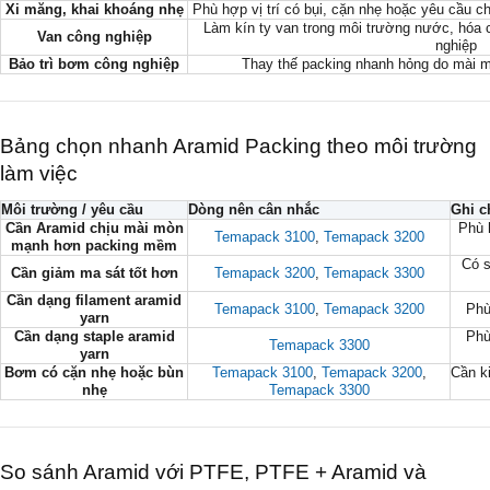
Xi măng, khai khoáng nhẹ
Phù hợp vị trí có bụi, cặn nhẹ hoặc yêu cầu
Làm kín ty van trong môi trường nước, hóa 
Van công nghiệp
nghiệp
Bảo trì bơm công nghiệp
Thay thế packing nhanh hỏng do mài m
Bảng chọn nhanh Aramid Packing theo môi trường
làm việc
Môi trường / yêu cầu
Dòng nên cân nhắc
Ghi c
Cần Aramid chịu mài mòn
Phù 
Temapack 3100
,
Temapack 3200
mạnh hơn packing mềm
Có s
Cần giảm ma sát tốt hơn
Temapack 3200
,
Temapack 3300
Cần dạng filament aramid
Temapack 3100
,
Temapack 3200
Phù
yarn
Cần dạng staple aramid
Phù
Temapack 3300
yarn
Bơm có cặn nhẹ hoặc bùn
Temapack 3100
,
Temapack 3200
,
Cần k
nhẹ
Temapack 3300
So sánh Aramid với PTFE, PTFE + Aramid và