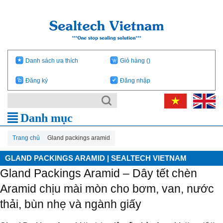
Danh sách ưa thích
Giỏ hàng
()
Đăng ký
Đăng nhập
Danh mục
Trang chủ
Gland packings aramid
GLAND PACKINGS ARAMID | SEALTECH VIETNAM
Gland Packings Aramid – Dây tết chèn
Aramid chịu mài mòn cho bơm, van, nước
thải, bùn nhẹ và ngành giấy