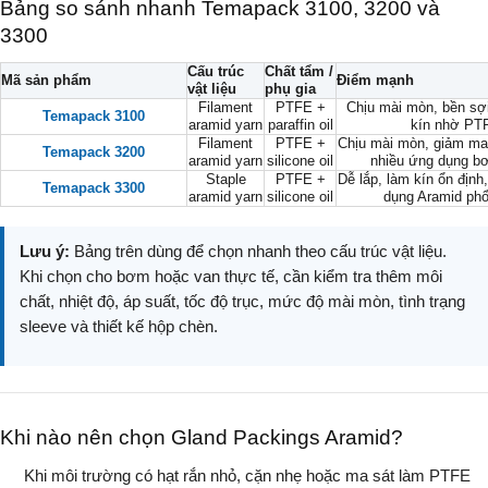
Bảng so sánh nhanh Temapack 3100, 3200 và
3300
Cấu trúc
Chất tẩm /
Mã sản phẩm
Điểm mạnh
vật liệu
phụ gia
Filament
PTFE +
Chịu mài mòn, bền sợi
Temapack 3100
aramid yarn
paraffin oil
kín nhờ PT
Filament
PTFE +
Chịu mài mòn, giảm ma
Temapack 3200
aramid yarn
silicone oil
nhiều ứng dụng b
Staple
PTFE +
Dễ lắp, làm kín ổn địn
Temapack 3300
aramid yarn
silicone oil
dụng Aramid phổ
Lưu ý:
Bảng trên dùng để chọn nhanh theo cấu trúc vật liệu.
Khi chọn cho bơm hoặc van thực tế, cần kiểm tra thêm môi
chất, nhiệt độ, áp suất, tốc độ trục, mức độ mài mòn, tình trạng
sleeve và thiết kế hộp chèn.
Khi nào nên chọn Gland Packings Aramid?
Khi môi trường có hạt rắn nhỏ, cặn nhẹ hoặc ma sát làm PTFE