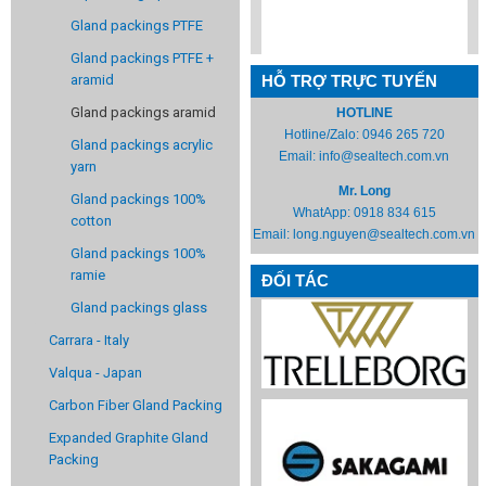
Gland packings PTFE
Gland packings PTFE +
aramid
HỖ TRỢ TRỰC TUYẾN
Gland packings aramid
HOTLINE
Hotline/Zalo:
0946 265 720
Gland packings acrylic
Email:
info@sealtech.com.vn
yarn
Mr. Long
Gland packings 100%
WhatApp:
0918 834 615
cotton
Email:
long.nguyen@sealtech.com.vn
Gland packings 100%
ramie
ĐỐI TÁC
Gland packings glass
Carrara - Italy
Valqua - Japan
Carbon Fiber Gland Packing
Expanded Graphite Gland
Packing