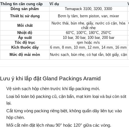
Thông tin cần cung cấp
Ví dụ
Dòng sản phẩm
Temapack 3100, 3200, 3300
Thiết bị sử dụng
Bơm ly tâm, bơm piston, van, mixer
Nước thải, bùn nhẹ, giấy, nước có cặn, hóa
Môi chất
chất nhẹ
Nhiệt độ
60°C, 100°C, 180°C, 250°C
Áp suất
10 bar, 30 bar, 100 bar, 200 bar
Tốc độ trục
rpm hoặc m/s
Kích thước dây
6 mm, 8 mm, 10 mm, 12 mm, 14 mm, 16 mm
Mức độ mài mòn
Nước sạch, bùn nhẹ, có hạt rắn, bột giấy, cặn
Lưu ý khi lắp đặt Gland Packings Aramid
Vệ sinh sạch hộp chèn trước khi lắp packing mới.
Loại bỏ toàn bộ packing cũ, cặn bẩn, mạt kim loại và bụi còn sót
lại.
Cắt từng vòng packing riêng biệt, không quấn dây liên tục vào
hộp chèn.
Mối cắt nên đặt lệch nhau 90° hoặc 120° giữa các vòng.