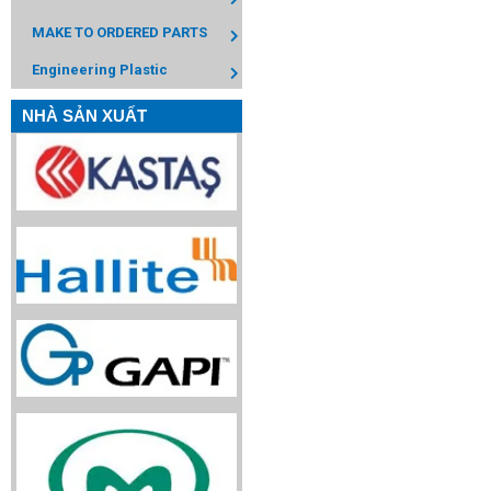
MAKE TO ORDERED PARTS
Engineering Plastic
NHÀ SẢN XUẤT