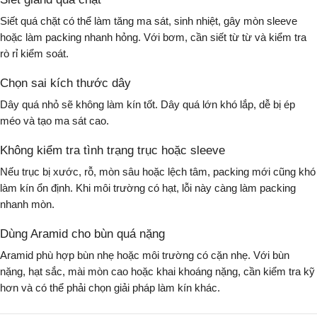
Siết quá chặt có thể làm tăng ma sát, sinh nhiệt, gây mòn sleeve
hoặc làm packing nhanh hỏng. Với bơm, cần siết từ từ và kiểm tra
rò rỉ kiểm soát.
Chọn sai kích thước dây
Dây quá nhỏ sẽ không làm kín tốt. Dây quá lớn khó lắp, dễ bị ép
méo và tạo ma sát cao.
Không kiểm tra tình trạng trục hoặc sleeve
Nếu trục bị xước, rỗ, mòn sâu hoặc lệch tâm, packing mới cũng khó
làm kín ổn định. Khi môi trường có hạt, lỗi này càng làm packing
nhanh mòn.
Dùng Aramid cho bùn quá nặng
Aramid phù hợp bùn nhẹ hoặc môi trường có cặn nhẹ. Với bùn
nặng, hạt sắc, mài mòn cao hoặc khai khoáng nặng, cần kiểm tra kỹ
hơn và có thể phải chọn giải pháp làm kín khác.