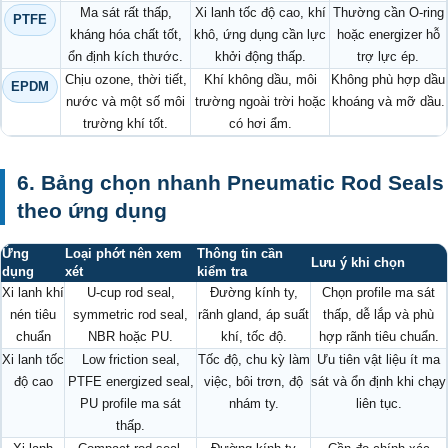
Ma sát rất thấp,
Xi lanh tốc độ cao, khí
Thường cần O-ring
PTFE
kháng hóa chất tốt,
khô, ứng dụng cần lực
hoặc energizer hỗ
ổn định kích thước.
khởi động thấp.
trợ lực ép.
Chịu ozone, thời tiết,
Khí không dầu, môi
Không phù hợp dầu
EPDM
nước và một số môi
trường ngoài trời hoặc
khoáng và mỡ dầu.
trường khí tốt.
có hơi ẩm.
6. Bảng chọn nhanh Pneumatic Rod Seals
theo ứng dụng
Ứng
Loại phớt nên xem
Thông tin cần
Lưu ý khi chọn
dụng
xét
kiểm tra
Xi lanh khí
U-cup rod seal,
Đường kính ty,
Chọn profile ma sát
nén tiêu
symmetric rod seal,
rãnh gland, áp suất
thấp, dễ lắp và phù
chuẩn
NBR hoặc PU.
khí, tốc độ.
hợp rãnh tiêu chuẩn.
Xi lanh tốc
Low friction seal,
Tốc độ, chu kỳ làm
Ưu tiên vật liệu ít ma
độ cao
PTFE energized seal,
việc, bôi trơn, độ
sát và ổn định khi chạy
PU profile ma sát
nhám ty.
liên tục.
thấp.