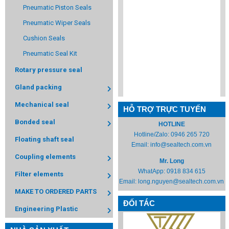
Pneumatic Piston Seals
Pneumatic Wiper Seals
Cushion Seals
Pneumatic Seal Kit
Rotary pressure seal
Gland packing
Mechanical seal
HỖ TRỢ TRỰC TUYẾN
Bonded seal
HOTLINE
Hotline/Zalo:
0946 265 720
Floating shaft seal
Email:
info@sealtech.com.vn
Coupling elements
Mr. Long
WhatApp:
0918 834 615
Filter elements
Email:
long.nguyen@sealtech.com.vn
MAKE TO ORDERED PARTS
ĐỐI TÁC
Engineering Plastic