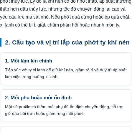
phớt thủy lực. Lý do là khí nén có độ nhớt thấp, áp suất thường
thấp hơn dầu thủy lực, nhưng tốc độ chuyển động lại cao và
yêu cầu lực ma sát nhỏ. Nếu phớt quá cứng hoặc ép quá chặt,
xi lanh có thể bị ì, giật, chậm phản hồi hoặc nhanh mòn ty.
2. Cấu tạo và vị trí lắp của phớt ty khí nén
1. Môi làm kín chính
Tiếp xúc với ty xi lanh để giữ khí nén, giảm rò rỉ và duy trì áp suất
làm việc trong buồng xi lanh.
2. Môi phụ hoặc môi ổn định
Một số profile có thêm môi phụ để ổn định chuyển động, hỗ trợ
giữ dầu bôi trơn hoặc giảm rung môi phớt.