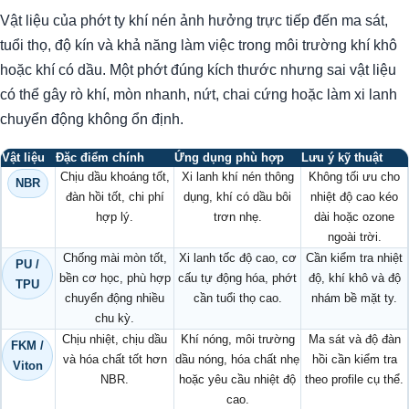
Vật liệu của phớt ty khí nén ảnh hưởng trực tiếp đến ma sát,
tuổi thọ, độ kín và khả năng làm việc trong môi trường khí khô
hoặc khí có dầu. Một phớt đúng kích thước nhưng sai vật liệu
có thể gây rò khí, mòn nhanh, nứt, chai cứng hoặc làm xi lanh
chuyển động không ổn định.
Vật liệu
Đặc điểm chính
Ứng dụng phù hợp
Lưu ý kỹ thuật
Chịu dầu khoáng tốt,
Xi lanh khí nén thông
Không tối ưu cho
NBR
đàn hồi tốt, chi phí
dụng, khí có dầu bôi
nhiệt độ cao kéo
hợp lý.
trơn nhẹ.
dài hoặc ozone
ngoài trời.
Chống mài mòn tốt,
Xi lanh tốc độ cao, cơ
Cần kiểm tra nhiệt
PU /
bền cơ học, phù hợp
cấu tự động hóa, phớt
độ, khí khô và độ
TPU
chuyển động nhiều
cần tuổi thọ cao.
nhám bề mặt ty.
chu kỳ.
Chịu nhiệt, chịu dầu
Khí nóng, môi trường
Ma sát và độ đàn
FKM /
và hóa chất tốt hơn
dầu nóng, hóa chất nhẹ
hồi cần kiểm tra
Viton
NBR.
hoặc yêu cầu nhiệt độ
theo profile cụ thể.
cao.