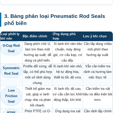
3. Bảng phân loại Pneumatic Rod Seals
phổ biến
Loại phớt ty
Ứng dụng phù
Đặc điểm chính
Lưu ý khi chọn
khí nén
hợp
Dạng phớt chữ U,
Xi lanh khí nén tiêu
Cần lắp đúng chiều
U-Cup Rod
làm kín theo một
chuẩn, máy đóng
môi phớt theo
Seal
hướng áp suất, dễ
gói, cơ cấu kẹp, cơ
hướng áp suất.
dùng và phổ biến.
cấu đẩy.
Profile đối xứng, dễ
Xi lanh khí nén nhỏ,
Vẫn cần kiểm tra
Symmetric
lắp, có thể phù hợp
hệ tự động hóa,
rãnh và hướng làm
Rod Seal
một số rãnh dùng
thiết bị tốc độ vừa.
việc thực tế.
chung.
Thiết kế giảm ma
Xi lanh tốc độ cao,
Cần kiểm tra vật
Low
sát, giúp xi lanh
cơ cấu cần lực khởi
liệu và điều kiện bôi
Friction
chạy nhẹ và phản
động thấp, khí khô.
trơn.
Seal
hồi nhanh.
Phớt PTFE có O-
Ứng dụng ma sát
Cần rãnh lắp chính
PTFE