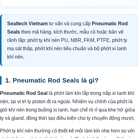
Sealtech Vietnam
tư vấn và cung cấp
Pneumatic Rod
Seals
theo mã hàng, kích thước, mẫu cũ hoặc bản vẽ
rãnh lắp: phớt ty khí nén PU, NBR, FKM, PTFE, phớt ty
ma sát thấp, phớt khí nén tiêu chuẩn và bộ phớt xi lanh
khí nén.
1. Pneumatic Rod Seals là gì?
Pneumatic Rod Seal
là phớt làm kín lắp trong nắp xi lanh khí
nén, tại vị trí ty piston đi ra ngoài. Nhiệm vụ chính của phớt là
giữ khí nén trong buồng xi lanh, hạn chế rò rỉ qua khe hở giữa
ty và gland, đồng thời tạo điều kiện cho ty chuyển động mượt.
Phớt ty khí nén thường có thiết kế môi làm kín nhẹ hơn so với