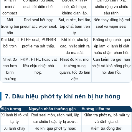
Xi lanh
Compact rod seal,
Đường kính ty
Cần đo chính xác
mini /
seal tiết diện nhỏ.
nhỏ, rãnh hẹp,
chiều rộng và chiều
compact
không gian lắp.
sâu rãnh.
Môi
Rod seal kết hợp
Bụi, nước, hơi ẩm,
Nên thay đồng bộ rod
trường bụi
pneumatic wiper seal.
tạp chất bám trên
seal và wiper seal.
bẩn
ty.
Khí khô, ít
PTFE seal, PU/NBR
Khí khô, chu kỳ
Không chọn phớt quá
bôi trơn
profile ma sát thấp.
cao, nhiệt sinh ra
ép làm xi lanh bị giật
do ma sát.
hoặc chậm phản hồi.
Nhiệt độ
FKM, PTFE hoặc vật
Nhiệt độ khí, môi
Cần kiểm tra giới hạn
cao hơn
liệu chịu nhiệt phù
trường xung
nhiệt và khả năng phục
bình
hợp.
quanh, tốc độ làm
hồi đàn hồi.
thường
việc.
7. Dấu hiệu phớt ty khí nén bị hư hỏng
Hiện tượng
Nguyên nhân thường gặp
Hướng kiểm tra
Xi lanh bị rò khí
Rod seal mòn, rách môi, lắp
Kiểm tra phớt ty, bề mặt ty
tại ty
sai chiều hoặc ty bị xước.
và rãnh gland.
Xi lanh chạy
Rò khí qua phớt ty hoặc
Kiểm tra đồng thời