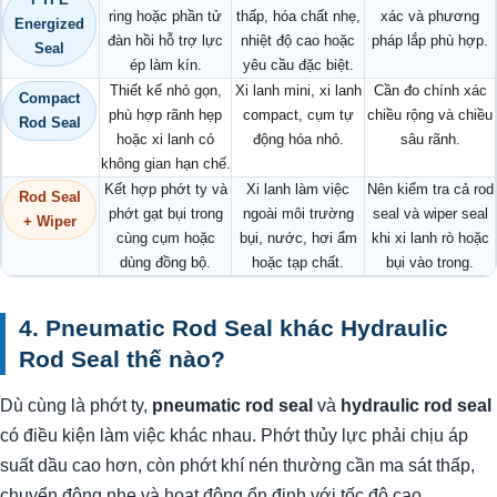
ring hoặc phần tử
thấp, hóa chất nhẹ,
xác và phương
Energized
đàn hồi hỗ trợ lực
nhiệt độ cao hoặc
pháp lắp phù hợp.
Seal
ép làm kín.
yêu cầu đặc biệt.
Thiết kế nhỏ gọn,
Xi lanh mini, xi lanh
Cần đo chính xác
Compact
phù hợp rãnh hẹp
compact, cụm tự
chiều rộng và chiều
Rod Seal
hoặc xi lanh có
động hóa nhỏ.
sâu rãnh.
không gian hạn chế.
Kết hợp phớt ty và
Xi lanh làm việc
Nên kiểm tra cả rod
Rod Seal
phớt gạt bụi trong
ngoài môi trường
seal và wiper seal
+ Wiper
cùng cụm hoặc
bụi, nước, hơi ẩm
khi xi lanh rò hoặc
dùng đồng bộ.
hoặc tạp chất.
bụi vào trong.
4. Pneumatic Rod Seal khác Hydraulic
Rod Seal thế nào?
Dù cùng là phớt ty,
pneumatic rod seal
và
hydraulic rod seal
có điều kiện làm việc khác nhau. Phớt thủy lực phải chịu áp
suất dầu cao hơn, còn phớt khí nén thường cần ma sát thấp,
chuyển động nhẹ và hoạt động ổn định với tốc độ cao.