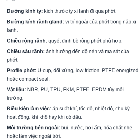
Đường kính ty:
kích thước ty xi lanh đi qua phớt.
Đường kính rãnh gland:
vị trí ngoài của phớt trong nắp xi
lanh.
Chiều rộng rãnh:
quyết định bề rộng phớt phù hợp.
Chiều sâu rãnh:
ảnh hưởng đến độ nén và ma sát của
phớt.
Profile phớt:
U-cup, đối xứng, low friction, PTFE energized
hoặc compact seal.
Vật liệu:
NBR, PU, TPU, FKM, PTFE, EPDM tùy môi
trường.
Điều kiện làm việc:
áp suất khí, tốc độ, nhiệt độ, chu kỳ
hoạt động, khí khô hay khí có dầu.
Môi trường bên ngoài:
bụi, nước, hơi ẩm, hóa chất nhẹ
hoặc làm việc ngoài trời.