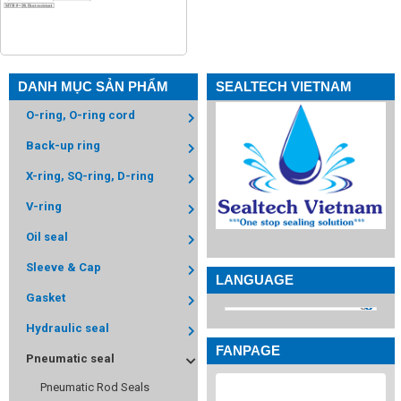
DANH MỤC SẢN PHẨM
SEALTECH VIETNAM
O-ring, O-ring cord
Back-up ring
X-ring, SQ-ring, D-ring
V-ring
Oil seal
Sleeve & Cap
LANGUAGE
Gasket
Hydraulic seal
FANPAGE
Pneumatic seal
Pneumatic Rod Seals