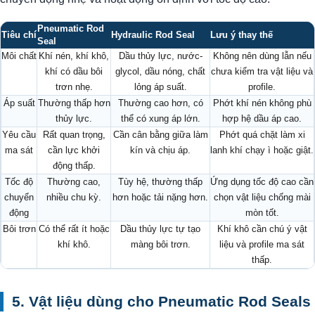
Pneumatic Rod
Tiêu chí
Hydraulic Rod Seal
Lưu ý thay thế
Seal
Môi chất
Khí nén, khí khô,
Dầu thủy lực, nước-
Không nên dùng lẫn nếu
khí có dầu bôi
glycol, dầu nóng, chất
chưa kiểm tra vật liệu và
trơn nhẹ.
lỏng áp suất.
profile.
Áp suất
Thường thấp hơn
Thường cao hơn, có
Phớt khí nén không phù
thủy lực.
thể có xung áp lớn.
hợp hệ dầu áp cao.
Yêu cầu
Rất quan trọng,
Cần cân bằng giữa làm
Phớt quá chặt làm xi
ma sát
cần lực khởi
kín và chịu áp.
lanh khí chạy ì hoặc giật.
động thấp.
Tốc độ
Thường cao,
Tùy hệ, thường thấp
Ứng dụng tốc độ cao cần
chuyển
nhiều chu kỳ.
hơn hoặc tải nặng hơn.
chọn vật liệu chống mài
động
mòn tốt.
Bôi trơn
Có thể rất ít hoặc
Dầu thủy lực tự tạo
Khí khô cần chú ý vật
khí khô.
màng bôi trơn.
liệu và profile ma sát
thấp.
5. Vật liệu dùng cho Pneumatic Rod Seals