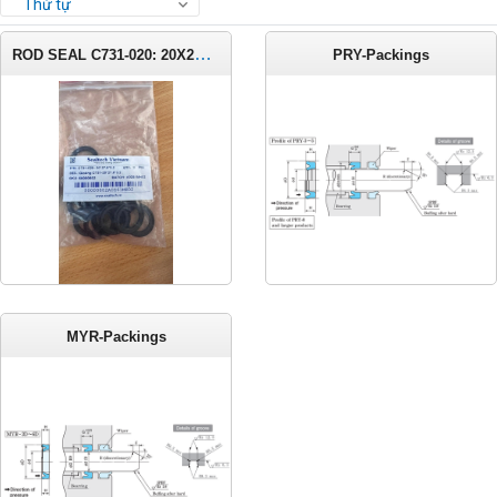
Thứ tự
ROD SEAL C731-020: 20X27.5X3.2
PRY-Packings
MYR-Packings