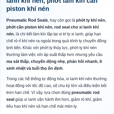
lanh khí nén, phớt làm kín cần
piston khí nén
Pneumatic Rod Seals
, hay còn gọi là
phớt ty khí nén,
phớt cần piston khí nén, rod seal cho xi lanh khí
nén
, là chi tiết làm kín lắp tại vị trí ty xi lanh, giúp hạn
chế rò rỉ khí nén ra ngoài trong quá trình ty chuyển động
tịnh tiến. Khác với phớt ty thủy lực, phớt ty khí nén
thường làm việc với áp suất thấp hơn nhưng yêu cầu
ma sát thấp, chuyển động nhẹ, phản hồi nhanh, ít
sinh nhiệt và tuổi thọ ổn định
.
Trong các hệ thống tự động hóa, xi lanh khí nén thường
hoạt động với tốc độ cao, số chu kỳ lớn và điều kiện bôi
trơn hạn chế. Vì vậy, lựa chọn đúng
pneumatic rod
seal
giúp xi lanh vận hành êm hơn, giảm rò khí, giảm
tiêu hao khí nén và hạn chế mài mòn ty.