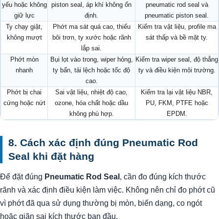
yếu hoặc không
piston seal, áp khí không ổn
pneumatic rod seal và
giữ lực
định.
pneumatic piston seal.
Ty chạy giật,
Phớt ma sát quá cao, thiếu
Kiểm tra vật liệu, profile ma
không mượt
bôi trơn, ty xước hoặc rãnh
sát thấp và bề mặt ty.
lắp sai.
Phớt mòn
Bụi lọt vào trong, wiper hỏng,
Kiểm tra wiper seal, độ thẳng
nhanh
ty bẩn, tải lệch hoặc tốc độ
ty và điều kiện môi trường.
cao.
Phớt bị chai
Sai vật liệu, nhiệt độ cao,
Kiểm tra lại vật liệu NBR,
cứng hoặc nứt
ozone, hóa chất hoặc dầu
PU, FKM, PTFE hoặc
không phù hợp.
EPDM.
8. Cách xác định đúng Pneumatic Rod
Seal khi đặt hàng
Để đặt đúng
Pneumatic Rod Seal
, cần đo đúng kích thước
rãnh và xác định điều kiện làm việc. Không nên chỉ đo phớt cũ
vì phớt đã qua sử dụng thường bị mòn, biến dạng, co ngót
hoặc giãn sai kích thước ban đầu.