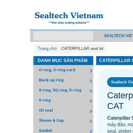
SEALTECH VI
Trang chủ
CATERPILLAR seal kit
DANH MỤC SẢN PHẨM
CATERPILLAR S
O-ring, O-ring cord
Back-up ring
Sealtech Vie
X-ring, SQ-ring, D-ring
Caterp
V-ring
CAT
Oil seal
Caterpillar 
Sleeve & Cap
máy đào, máy
Gasket
seal, piston