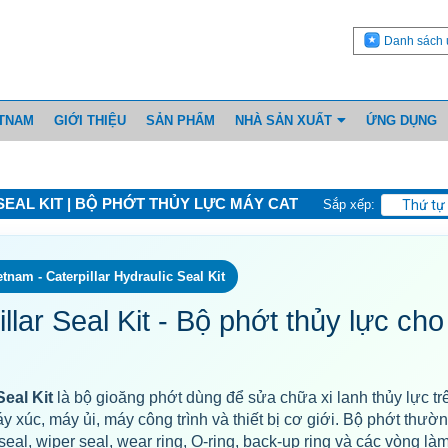
Danh sách 
ETNAM
GIỚI THIỆU
SẢN PHẨM
NHÀ SẢN XUẤT
ỨNG DỤNG
EAL KIT | BỘ PHỚT THỦY LỰC MÁY CAT
Sắp xếp:
Thứ tự
tnam - Caterpillar Hydraulic Seal Kit
illar Seal Kit - Bộ phớt thủy lực ch
Seal Kit
là bộ gioăng phớt dùng để sửa chữa xi lanh thủy lực t
 xúc, máy ủi, máy công trình và thiết bị cơ giới. Bộ phớt thườ
 seal, wiper seal, wear ring, O-ring, back-up ring và các vòng là