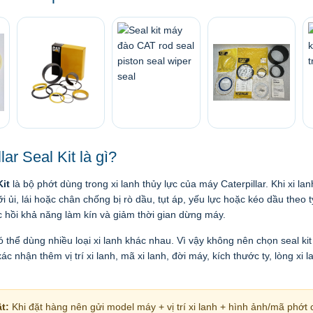
lar Seal Kit là gì?
Kit
là bộ phớt dùng trong xi lanh thủy lực của máy Caterpillar. Khi xi la
i ủi, lái hoặc chân chống bị rò dầu, tụt áp, yếu lực hoặc kéo dầu theo t
c hồi khả năng làm kín và giảm thời gian dừng máy.
thể dùng nhiều loại xi lanh khác nhau. Vì vậy không nên chọn seal kit 
c nhận thêm vị trí xi lanh, mã xi lanh, đời máy, kích thước ty, lòng xi
t:
Khi đặt hàng nên gửi model máy + vị trí xi lanh + hình ảnh/mã phớt 