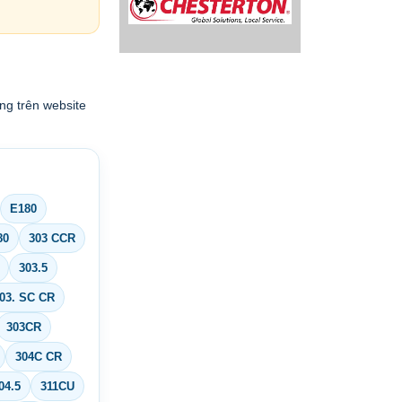
ng trên website
E180
80
303 CCR
303.5
03. SC CR
303CR
304C CR
04.5
311CU