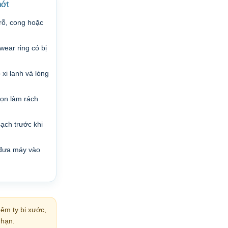
hớt
 rỗ, cong hoặc
ear ring có bị
xi lanh và lòng
ọn làm rách
sạch trước khi
 đưa máy vào
hêm ty bị xước,
 hạn.