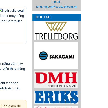
Email:
long.nguyen@sealtech.com.vn
ĐỐI TÁC
nh nâng cần, tay
y, việc thay đúng
chỉ theo tên
 lanh hoặc mẫu
cũ để giảm rủi