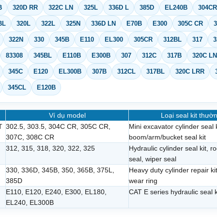
B
320D RR
322C LN
325L
336D L
385D
EL240B
304CR
BL
320L
322L
325N
336D LN
E70B
E300
305C CR
322N
330
345B
E110
EL300
305CR
312BL
317
3
83308
345BL
E110B
E300B
307
312C
317B
320C LN
345C
E120
EL300B
307B
312CL
317BL
320C LRR
345CL
E120B
Ví dụ model
Loại seal kit thườ
T
302.5, 303.5, 304C CR, 305C CR,
Mini excavator cylinder seal k
307C, 308C CR
boom/arm/bucket seal kit
312, 315, 318, 320, 322, 325
Hydraulic cylinder seal kit, r
seal, wiper seal
330, 336D, 345B, 350, 365B, 375L,
Heavy duty cylinder repair ki
385D
wear ring
E110, E120, E240, E300, EL180,
CAT E series hydraulic seal k
EL240, EL300B