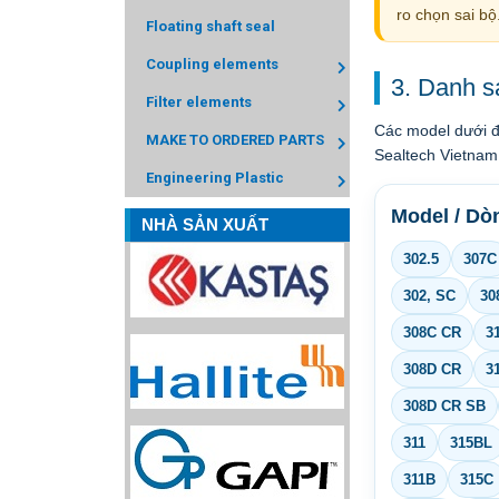
ro chọn sai bộ
Floating shaft seal
Coupling elements
3. Danh sá
Filter elements
Các model dưới đ
MAKE TO ORDERED PARTS
Sealtech Vietnam
Engineering Plastic
Model / Dòn
NHÀ SẢN XUẤT
302.5
307C
302, SC
30
308C CR
3
308D CR
3
308D CR SB
311
315BL
311B
315C