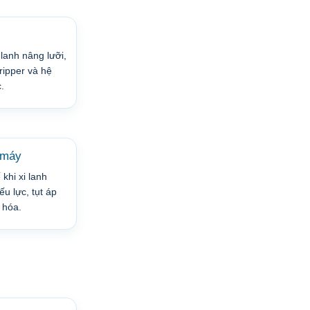
 lanh nâng lưỡi,
ripper và hệ
.
 máy
khi xi lanh
u lực, tụt áp
 hóa.