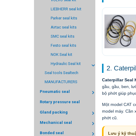
LIEBHERR seal kit
Parker seal kits
Airtac seal kits
SMC seal kits
Festo seal kits
NOK Seal kit
Hydraulic Seal kit
2. Caterpil
Seal tools Sealtech
Caterpillar Seal 
MANUFACTURERS
gầu, gầu, ben, lưỡ
Pneumatic seal
bộ phớt giúp phụ
Rotary pressure seal
Một model CAT có 
model máy. Cần xá
Gland packing
phớt cũ.
Mechanical seal
Bonded seal
Lưu ý kỹ thuậ