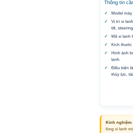
Thông tin cầ
Model máy C
Vị trí xi la
tilt, steering
Mã xi lanh
Kích thước t
Hình ảnh bộ
lanh.
Điều kiện l
thủy lực, t
Kinh nghiệm b
lòng xi lanh m