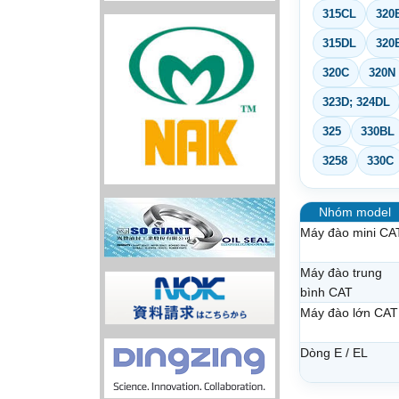
315CL
320
315DL
320
320C
320N
323D; 324DL
325
330BL
3258
330C
Nhóm model
Máy đào mini CA
Máy đào trung
bình CAT
Máy đào lớn CAT
Dòng E / EL