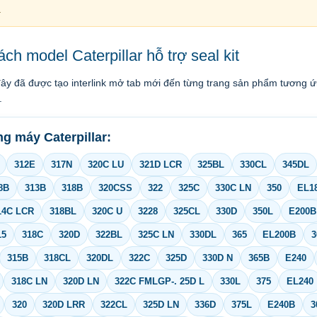
.
ch model Caterpillar hỗ trợ seal kit
ây đã được tạo interlink mở tab mới đến từng trang sản phẩm tương ứ
.
g máy Caterpillar:
312E
317N
320C LU
321D LCR
325BL
330CL
345DL
8B
313B
318B
320CSS
322
325C
330C LN
350
EL1
14C LCR
318BL
320C U
3228
325CL
330D
350L
E200B
15
318C
320D
322BL
325C LN
330DL
365
EL200B
3
315B
318CL
320DL
322C
325D
330D N
365B
E240
318C LN
320D LN
322C FMLGP-. 25D L
330L
375
EL240
320
320D LRR
322CL
325D LN
336D
375L
E240B
3