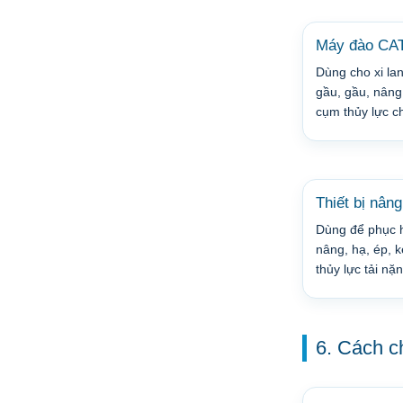
Máy đào CA
Dùng cho xi lan
gầu, gầu, nâng
cụm thủy lực c
Thiết bị nâng
Dùng để phục h
nâng, hạ, ép, 
thủy lực tải nặn
6. Cách c