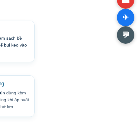
✈
💬
làm sạch bề
hế bụi kéo vào
ng
đùn dùng kèm
ing khi áp suất
hở lớn.