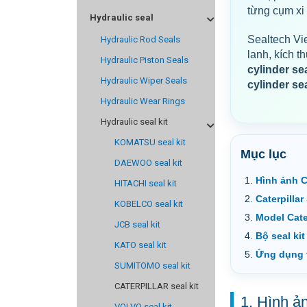
từng cụm xi 
Hydraulic seal
Sealtech Vie
Hydraulic Rod Seals
lanh, kích 
Hydraulic Piston Seals
cylinder sea
Hydraulic Wiper Seals
cylinder seal
Hydraulic Wear Rings
Hydraulic seal kit
KOMATSU seal kit
Mục lục
DAEWOO seal kit
Hình ảnh Ca
HITACHI seal kit
Caterpillar 
KOBELCO seal kit
Model Cater
JCB seal kit
Bộ seal ki
KATO seal kit
Ứng dụng 
SUMITOMO seal kit
CATERPILLAR seal kit
1. Hình ản
VOLVO seal kit