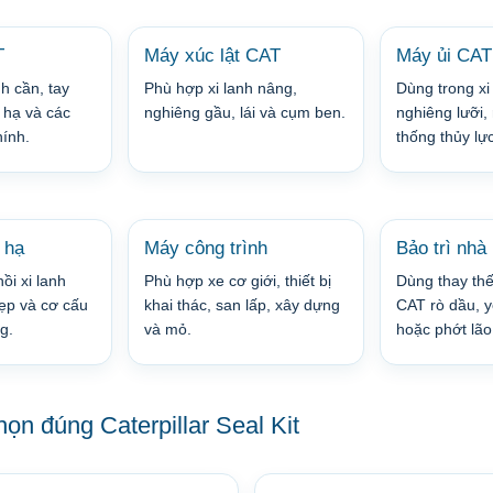
T
Máy xúc lật CAT
Máy ủi CAT
h cần, tay
Phù hợp xi lanh nâng,
Dùng trong xi
 hạ và các
nghiêng gầu, lái và cụm ben.
nghiêng lưỡi, 
hính.
thống thủy lực
 hạ
Máy công trình
Bảo trì nhà
ồi xi lanh
Phù hợp xe cơ giới, thiết bị
Dùng thay thế 
kẹp và cơ cấu
khai thác, san lấp, xây dựng
CAT rò dầu, yế
g.
và mỏ.
hoặc phớt lão
họn đúng Caterpillar Seal Kit