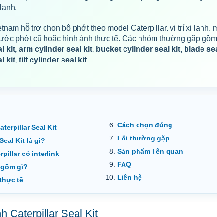
lanh.
tnam hỗ trợ chọn bộ phớt theo model Caterpillar, vị trí xi lanh,
thước phớt cũ hoặc hình ảnh thực tế. Các nhóm thường gặp gồ
l kit, arm cylinder seal kit, bucket cylinder seal kit, blade seal 
 kit, tilt cylinder seal kit
.
Cách chọn đúng
terpillar Seal Kit
Lỗi thường gặp
Seal Kit là gì?
Sản phẩm liên quan
pillar có interlink
FAQ
t gồm gì?
Liên hệ
thực tế
h Caterpillar Seal Kit