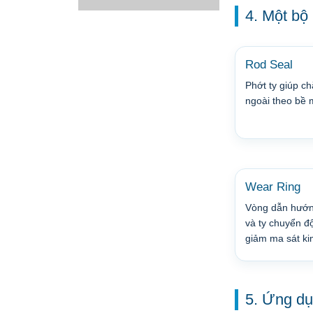
4. Một bộ
Rod Seal
Phớt ty giúp ch
ngoài theo bề m
Wear Ring
Vòng dẫn hướng
và ty chuyển đ
giảm ma sát kim
5. Ứng dụ