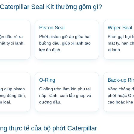
 Caterpillar Seal Kit thường gồm gì?
Piston Seal
Wiper Seal
ặn dầu rò ra
Phớt piston giữ áp giữa hai
Phớt gạt bụi 
ặt ty xi lanh.
buồng dầu, giúp xi lanh tạo
mặt ty, hạn c
lực ổn định.
xi lanh.
O-Ring
Back-up Ri
 giúp piston
Gioăng tròn làm kín phụ tại
Vòng chống 
ộng đúng tâm,
nắp, rãnh, cụm lắp ghép và
phớt hoặc O-r
 loại.
đường dầu.
cao hoặc khe 
ng thực tế của bộ phớt Caterpillar