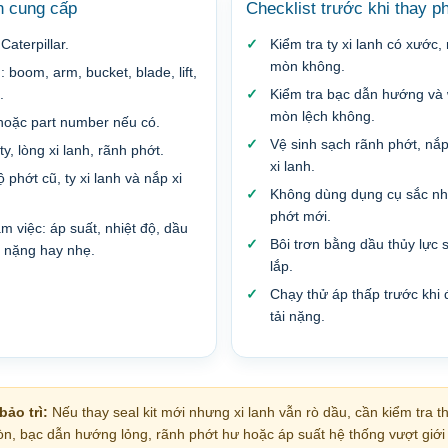
n cung cấp
Checklist trước khi thay p
aterpillar.
Kiểm tra ty xi lanh có xước,
mòn không.
nh: boom, arm, bucket, blade, lift,
.
Kiểm tra bạc dẫn hướng và w
mòn lệch không.
 hoặc part number nếu có.
Vệ sinh sạch rãnh phớt, nắp 
y, lòng xi lanh, rãnh phớt.
xi lanh.
 phớt cũ, ty xi lanh và nắp xi
Không dùng dụng cụ sắc nh
phớt mới.
àm việc: áp suất, nhiệt độ, dầu
Bôi trơn bằng dầu thủy lực 
ải nặng hay nhẹ.
lắp.
Chạy thử áp thấp trước khi
tải nặng.
ảo trì:
Nếu thay seal kit mới nhưng xi lanh vẫn rò dầu, cần kiểm tra t
òn, bạc dẫn hướng lỏng, rãnh phớt hư hoặc áp suất hệ thống vượt giới