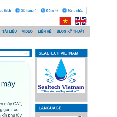
ưa thích
Giỏ hàng
()
Đăng ký
Đăng nhập
TÀI LIỆU
VIDEO
LIÊN HỆ
BLOG KỸ THUẬT
SEALTECH VIETNAM
o máy
rên máy CAT,
LANGUAGE
ng gồm rod
m kín phụ tùy