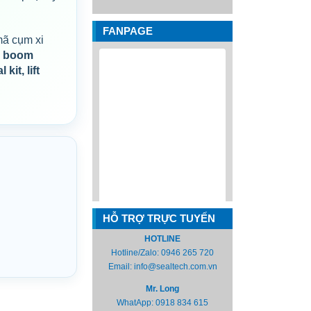
FANPAGE
 mã cụm xi
m
boom
kit, lift
HỖ TRỢ TRỰC TUYẾN
HOTLINE
Hotline/Zalo:
0946 265 720
Email:
info@sealtech.com.vn
Mr. Long
WhatApp:
0918 834 615