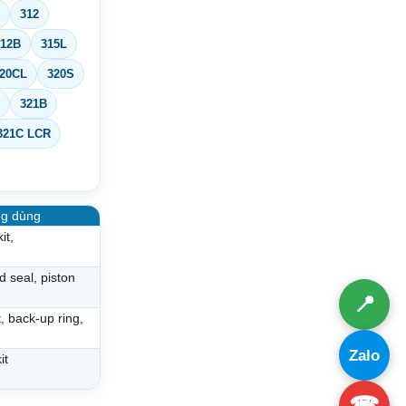
312
312B
315L
20CL
320S
321B
321C LCR
ng dùng
it,
od seal, piston
📍
t, back-up ring,
Zalo
it
☎