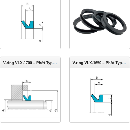
V-ring VLX-1700 – Phớt Type LX cho trục 1675-1725 mm
V-ring VLX-1650 – Phớt Type LX cho trục 1625-1675 mm