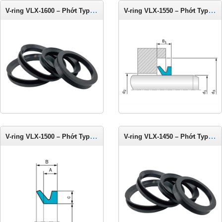
V-ring VLX-1600 – Phớt Type LX cho trục 1575-1625 mm
V-ring VLX-1550 – Phớt Type LX cho trục 1525-1575 mm
V-ring VLX-1500 – Phớt Type LX cho trục 1475-1525 mm
V-ring VLX-1450 – Phớt Type LX cho trục 1425-1475 mm