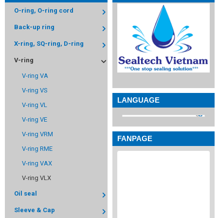
O-ring, O-ring cord
Back-up ring
X-ring, SQ-ring, D-ring
V-ring
V-ring VA
V-ring VS
LANGUAGE
V-ring VL
V-ring VE
V-ring VRM
FANPAGE
V-ring RME
V-ring VAX
V-ring VLX
Oil seal
Sleeve & Cap