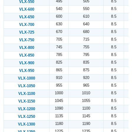
495
505
8.5
VLX-550
540
550
8.5
VLX-600
600
610
8.5
VLX-650
630
640
8.5
VLX-700
670
680
8.5
VLX-725
705
715
8.5
VLX-750
745
755
8.5
VLX-800
785
795
8.5
VLX-850
825
835
8.5
VLX-900
865
875
8.5
VLX-950
910
920
8.5
VLX-1000
955
965
8.5
VLX-1050
1000
1010
8.5
VLX-1100
1045
1055
8.5
VLX-1150
1090
1100
8.5
VLX-1200
1135
1145
8.5
VLX-1250
1180
1190
8.5
VLX-1300
1225
1235
8.5
VLX-1350