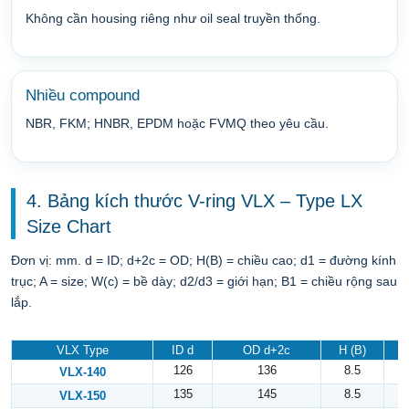
Không cần housing riêng như oil seal truyền thống.
Nhiều compound
NBR, FKM; HNBR, EPDM hoặc FVMQ theo yêu cầu.
4. Bảng kích thước V-ring VLX – Type LX
Size Chart
Đơn vị: mm. d = ID; d+2c = OD; H(B) = chiều cao; d1 = đường kính
trục; A = size; W(c) = bề dày; d2/d3 = giới hạn; B1 = chiều rộng sau
lắp.
VLX Type
ID d
OD d+2c
H (B)
126
136
8.5
VLX-140
135
145
8.5
VLX-150