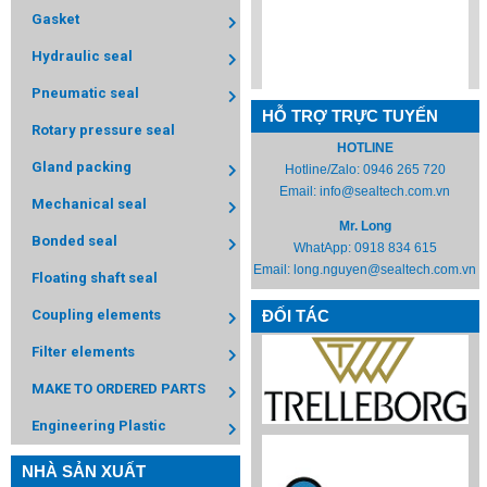
Gasket
Hydraulic seal
Pneumatic seal
HỖ TRỢ TRỰC TUYẾN
Rotary pressure seal
HOTLINE
Gland packing
Hotline/Zalo:
0946 265 720
Email:
info@sealtech.com.vn
Mechanical seal
Mr. Long
Bonded seal
WhatApp:
0918 834 615
Email:
long.nguyen@sealtech.com.vn
Floating shaft seal
Coupling elements
ĐỐI TÁC
Filter elements
MAKE TO ORDERED PARTS
Engineering Plastic
NHÀ SẢN XUẤT