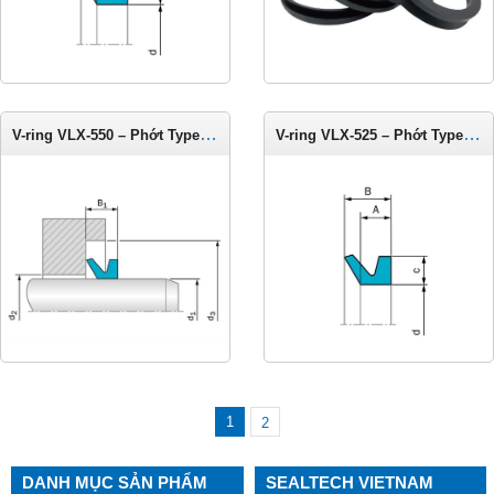
V-ring VLX-550 – Phớt Type LX cho trục 540-575 mm
V-ring VLX-525 – Phớt Type LX cho trục 510-540 mm
1
2
DANH MỤC SẢN PHẨM
SEALTECH VIETNAM