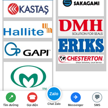
Zalo
☎
📍
✈
💬
Chat Zalo
Tìm đường
Gọi điện
Messenger
SMS