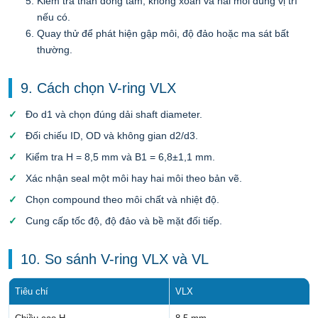
Kiểm tra thân đồng tâm, không xoắn và hai môi đúng vị trí
nếu có.
Quay thử để phát hiện gập môi, độ đảo hoặc ma sát bất
thường.
9. Cách chọn V-ring VLX
Đo d1 và chọn đúng dải shaft diameter.
Đối chiếu ID, OD và không gian d2/d3.
Kiểm tra H = 8,5 mm và B1 = 6,8±1,1 mm.
Xác nhận seal một môi hay hai môi theo bản vẽ.
Chọn compound theo môi chất và nhiệt độ.
Cung cấp tốc độ, độ đảo và bề mặt đối tiếp.
10. So sánh V-ring VLX và VL
Tiêu chí
VLX