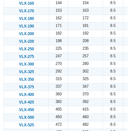
144
154
8.5
VLX-160
153
163
8.5
VLX-170
162
172
8.5
VLX-180
171
181
8.5
VLX-190
182
192
8.5
VLX-200
198
208
8.5
VLX-220
225
235
8.5
VLX-250
247
257
8.5
VLX-275
270
280
8.5
VLX-300
292
302
8.5
VLX-325
315
325
8.5
VLX-350
337
347
8.5
VLX-375
360
370
8.5
VLX-400
382
392
8.5
VLX-425
405
415
8.5
VLX-450
450
460
8.5
VLX-500
472
482
8.5
VLX-525