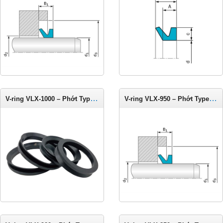
V-ring VLX-1000 – Phớt Type LX cho trục 975-1025 mm
V-ring VLX-950 – Phớt Type LX cho trục 925-975 mm