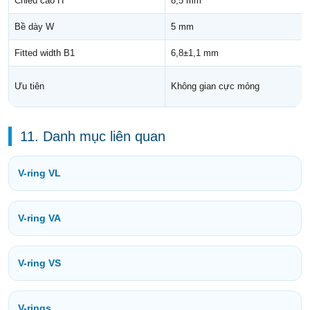
Chiều cao H
8,5 mm
Bề dày W
5 mm
Fitted width B1
6,8±1,1 mm
Ưu tiên
Không gian cực mỏng
11. Danh mục liên quan
V-ring VL
V-ring VA
V-ring VS
V-rings