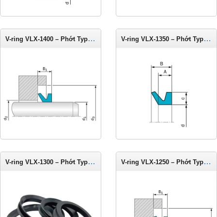
V-ring VLX-1400 – Phớt Type LX cho trục 1375-1425 mm
V-ring VLX-1350 – Phớt Type LX cho trục 1325-1375 mm
V-ring VLX-1300 – Phớt Type LX cho trục 1275-1325 mm
V-ring VLX-1250 – Phớt Type LX cho trục 1225-1275 mm