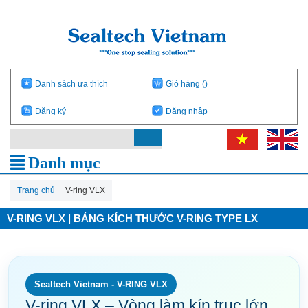
Danh sách ưa thích
Giỏ hàng
()
Đăng ký
Đăng nhập
Danh mục
Trang chủ
V-ring VLX
V-RING VLX | BẢNG KÍCH THƯỚC V-RING TYPE LX
Sealtech Vietnam - V-RING VLX
V-ring VLX – Vòng làm kín trục lớn