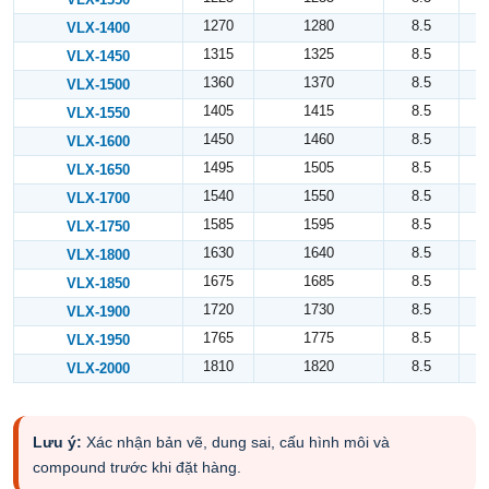
1270
1280
8.5
VLX-1400
1315
1325
8.5
VLX-1450
1360
1370
8.5
VLX-1500
1405
1415
8.5
VLX-1550
1450
1460
8.5
VLX-1600
1495
1505
8.5
VLX-1650
1540
1550
8.5
VLX-1700
1585
1595
8.5
VLX-1750
1630
1640
8.5
VLX-1800
1675
1685
8.5
VLX-1850
1720
1730
8.5
VLX-1900
1765
1775
8.5
VLX-1950
1810
1820
8.5
VLX-2000
Lưu ý:
Xác nhận bản vẽ, dung sai, cấu hình môi và
compound trước khi đặt hàng.