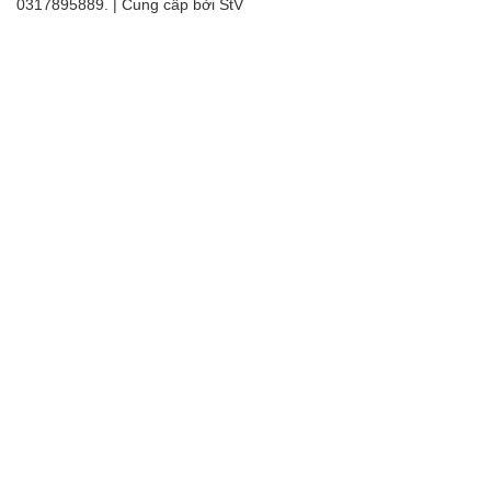
0317895889. | Cung cấp bởi
StV