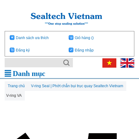
Danh sách ưa thích
Giỏ hàng
()
Đăng ký
Đăng nhập
Danh mục
Trang chủ
V-ring Seal | Phớt chắn bụi trục quay Sealtech Vietnam
V-ring VA