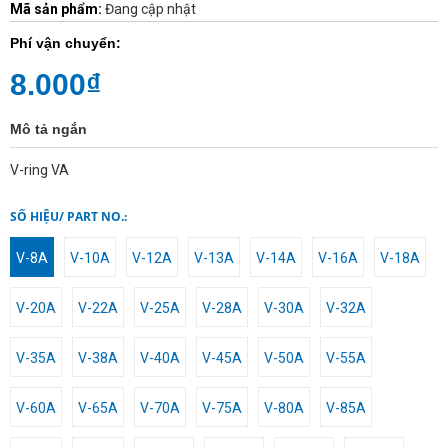
Mã sản phẩm:
Đang cập nhật
Phí vận chuyển:
8.000₫
Mô tả ngắn
V-ring VA
SỐ HIỆU/ PART NO.:
V-8A
V-10A
V-12A
V-13A
V-14A
V-16A
V-18A
V-20A
V-22A
V-25A
V-28A
V-30A
V-32A
V-35A
V-38A
V-40A
V-45A
V-50A
V-55A
V-60A
V-65A
V-70A
V-75A
V-80A
V-85A