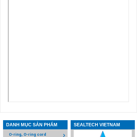
DANH MỤC SẢN PHẨM
SEALTECH VIETNAM
O-ring, O-ring cord