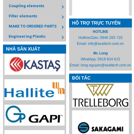
Coupling elements
Filter elements
HỖ TRỢ TRỰC TUYẾN
MAKE TO ORDERED PARTS
HOTLINE
Engineering Plastic
Hotline/Zalo:
0946 265 720
Email:
info@sealtech.com.vn
NHÀ SẢN XUẤT
Mr. Long
WhatApp:
0918 834 615
Email:
long.nguyen@sealtech.com.vn
ĐỐI TÁC