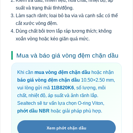
Kiểm tra dầu, nhiên liệu, hóa chất, nhiệt độ, áp
suất và trạng thái tĩnh/động.
Làm sạch rãnh; loại bỏ ba via và cạnh sắc có thể
cắt xước vòng đệm.
Dùng chất bôi trơn lắp ráp tương thích; không
xoắn vòng hoặc kéo giãn quá mức.
Mua và báo giá vòng đệm chặn dầu
Khi cần
mua vòng đệm chặn dầu
hoặc nhận
báo giá vòng đệm chặn dầu
10.50×2.50 mm,
vui lòng gửi mã
11B820K6
, số lượng, môi
chất, nhiệt độ, áp suất và ảnh rãnh lắp.
Sealtech sẽ tư vấn lựa chọn O-ring Viton,
phớt dầu NBR
hoặc giải pháp phù hợp.
Xem phớt chặn dầu