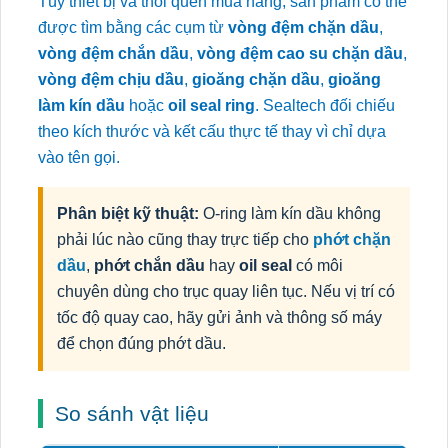
Tùy thiết bị và thói quen mua hàng, sản phẩm có thể
được tìm bằng các cụm từ
vòng đệm chặn dầu
,
vòng đệm chắn dầu
,
vòng đệm cao su chặn dầu
,
vòng đệm chịu dầu
,
gioăng chặn dầu
,
gioăng
làm kín dầu
hoặc
oil seal ring
. Sealtech đối chiếu
theo kích thước và kết cấu thực tế thay vì chỉ dựa
vào tên gọi.
Phân biệt kỹ thuật:
O-ring làm kín dầu không
phải lúc nào cũng thay trực tiếp cho
phớt chặn
dầu
,
phớt chắn dầu
hay
oil seal
có môi
chuyên dùng cho trục quay liên tục. Nếu vị trí có
tốc độ quay cao, hãy gửi ảnh và thông số máy
để chọn đúng phớt dầu.
So sánh vật liệu