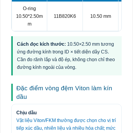
O-ring
10.50*2.50m
11B820K6
10.50 mm
2.
m
Cách đọc kích thước:
10.50×2.50 mm tương
ứng đường kính trong ID × tiết diện dây CS.
Cần đo rãnh lắp và độ ép, không chọn chỉ theo
đường kính ngoài của vòng.
Đặc điểm vòng đệm Viton làm kín
dầu
Chịu dầu
Vật liệu Viton/FKM thường được chọn cho vị trí
tiếp xúc dầu, nhiên liệu và nhiều hóa chất; mức