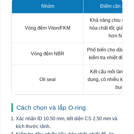
Nhóm
Điểm cần xem x
Khả năng chịu nhiệt,
Vòng đệm Viton/FKM
hóa chất tốt; giá th
hơn NBR.
Phổ biến cho dầu kho
Vòng đệm NBR
kiểm tra nhiệt độ và l
Kết cấu môi làm kín
Oil seal
dụng, có nhiều kiểu v
bụi.
Cách chọn và lắp O-ring
Xác nhận ID 10.50 mm, tiết diện CS 2.50 mm và
kích thước rãnh.