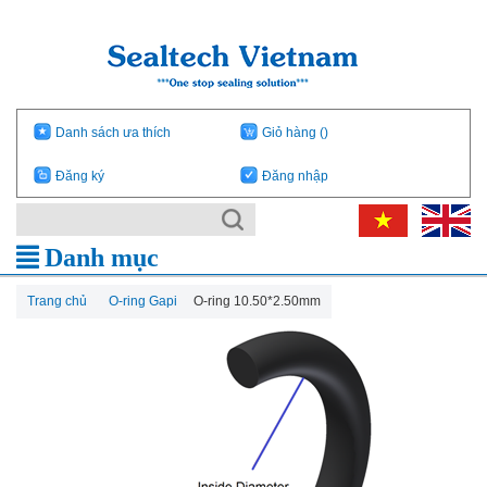
Danh sách ưa thích
Giỏ hàng
()
Đăng ký
Đăng nhập
Danh mục
Trang chủ
O-ring Gapi
O-ring 10.50*2.50mm