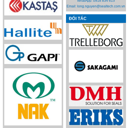
WhatApp:
0918 834 615
Email:
long.nguyen@sealtech.com.vn
ĐỐI TÁC