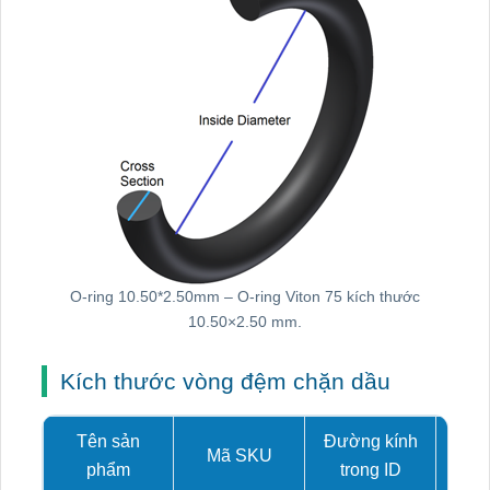
O-ring 10.50*2.50mm – O-ring Viton 75 kích thước
10.50×2.50 mm.
Kích thước vòng đệm chặn dầu
Tên sản
Đường kính
Mã SKU
Tiết
phẩm
trong ID