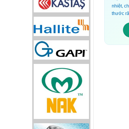
nhiệt, 
thước rã