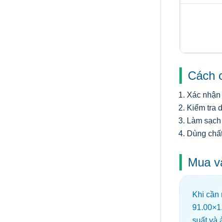
Cách c
Xác nhận 
Kiểm tra d
Làm sạch 
Dùng chất
Mua v
Khi cần
91.00×1
suất và 