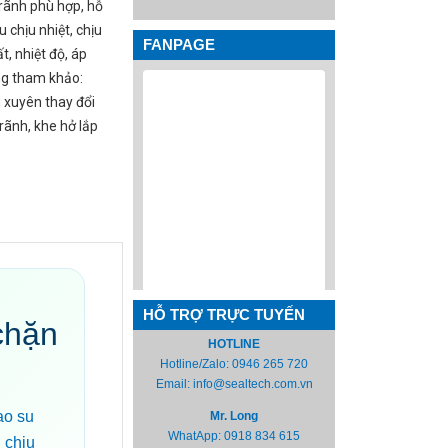
rãnh phù hợp, hỗ
u chịu nhiệt, chịu
FANPAGE
t, nhiệt độ, áp
ng tham khảo:
 xuyên thay đổi
 rãnh, khe hở lắp
HỖ TRỢ TRỰC TUYẾN
chặn
HOTLINE
Hotline/Zalo:
0946 265 720
Email:
info@sealtech.com.vn
ao su
Mr. Long
WhatApp:
0918 834 615
 chịu