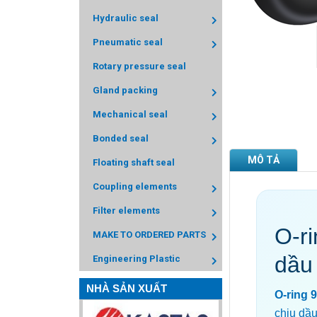
Hydraulic seal
Pneumatic seal
Rotary pressure seal
Gland packing
Mechanical seal
Bonded seal
MÔ TẢ
Floating shaft seal
Coupling elements
Filter elements
O-r
MAKE TO ORDERED PARTS
dầu
Engineering Plastic
NHÀ SẢN XUẤT
O-ring 
chịu dầu