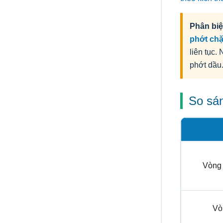
Phân biệ
phớt ch
liên tục.
phớt dầu
So sán
Vòng
Vò