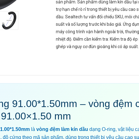
sản phẩm. Sản phẩm dùng làm kín dầu tại 
trợ hạn chế rò rỉ trong thiết bị yêu cầu cao s
dầu. Sealtech tư vấn đối chiếu SKU, môi chấ
suất và số lượng trước khi báo giá. Ứng dụ
máy công trình vận hành ngoài trời, thường
nhiệt độ. Điểm cần kiểm tra: Kiểm tra độ ép
ghép và nguy cơ đùn gioăng khi có áp suất.
ing 91.00*1.50mm – vòng đệm 
 91.00×1.50 mm
91.00*1.50mm
là
vòng đệm làm kín dầu
dạng O-ring, vật liệu c
, độ cứng theo mã sản phẩm, dùng trong thiết bị yêu cầu cao su