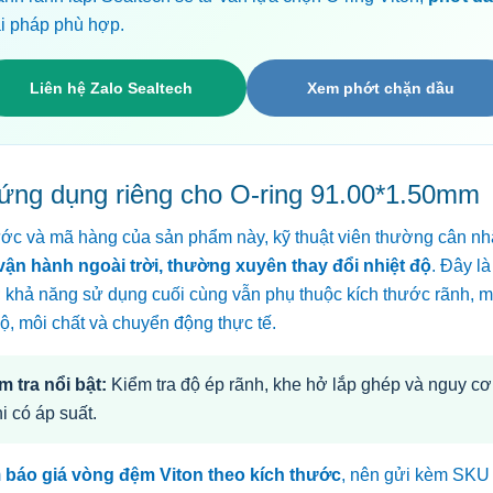
ải pháp phù hợp.
Liên hệ Zalo Sealtech
Xem phớt chặn dầu
ứng dụng riêng cho O-ring 91.00*1.50mm
ước và mã hàng của sản phẩm này, kỹ thuật viên thường cân n
vận hành ngoài trời, thường xuyên thay đổi nhiệt độ
. Đây là
; khả năng sử dụng cuối cùng vẫn phụ thuộc kích thước rãnh, 
độ, môi chất và chuyển động thực tế.
m tra nổi bật:
Kiểm tra độ ép rãnh, khe hở lắp ghép và nguy c
i có áp suất.
m
báo giá vòng đệm Viton theo kích thước
, nên gửi kèm SK