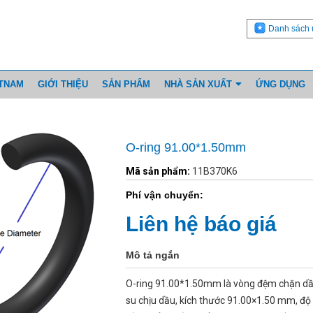
Danh sách 
ETNAM
GIỚI THIỆU
SẢN PHẨM
NHÀ SẢN XUẤT
ỨNG DỤNG
O-ring 91.00*1.50mm
Mã sản phẩm:
11B370K6
Phí vận chuyển:
Liên hệ báo giá
Mô tả ngắn
O-ring 91.00*1.50mm là vòng đệm chặn dầ
su chịu dầu, kích thước 91.00×1.50 mm, đ