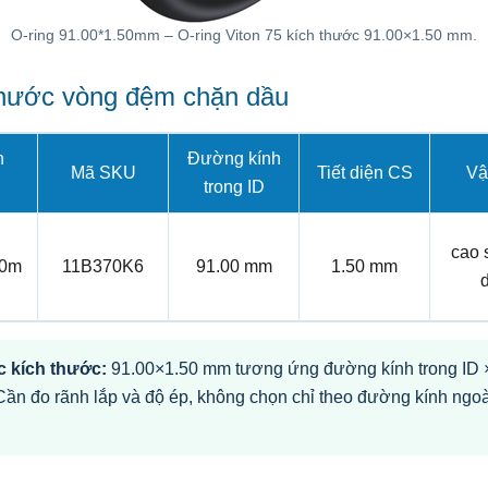
O-ring 91.00*1.50mm – O-ring Viton 75 kích thước 91.00×1.50 mm.
thước vòng đệm chặn dầu
n
Đường kính
Mã SKU
Tiết diện CS
Vật
trong ID
cao 
50m
11B370K6
91.00 mm
1.50 mm
 kích thước:
91.00×1.50 mm tương ứng đường kính trong ID × 
Cần đo rãnh lắp và độ ép, không chọn chỉ theo đường kính ngoà