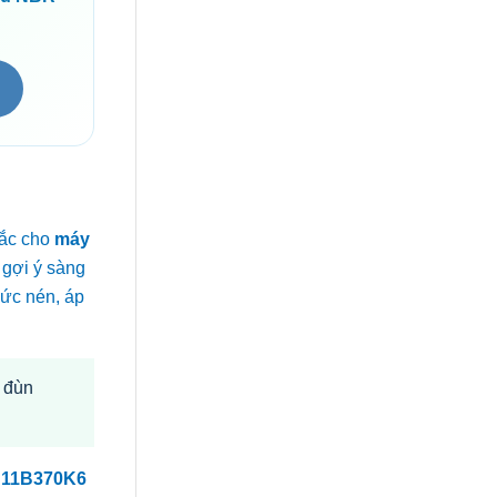
hắc cho
máy
 gợi ý sàng
mức nén, áp
ơ đùn
U
11B370K6