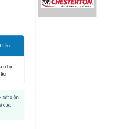
 liệu
Độ cứng
su chịu
theo mã sản
dầu
phẩm
tiết diện
i của