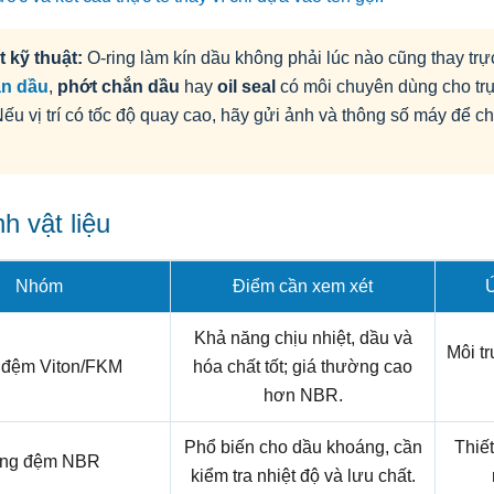
t kỹ thuật:
O-ring làm kín dầu không phải lúc nào cũng thay trự
ặn dầu
,
phớt chắn dầu
hay
oil seal
có môi chuyên dùng cho tr
 Nếu vị trí có tốc độ quay cao, hãy gửi ảnh và thông số máy để 
.
h vật liệu
Nhóm
Điểm cần xem xét
Ứ
Khả năng chịu nhiệt, dầu và
Môi t
 đệm Viton/FKM
hóa chất tốt; giá thường cao
hơn NBR.
Phổ biến cho dầu khoáng, cần
Thiết
ng đệm NBR
kiểm tra nhiệt độ và lưu chất.