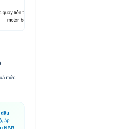
c quay liên tục, hộp số,
motor, bơm.
g.
quá mức.
 dầu
ộ, áp
ầu NBR