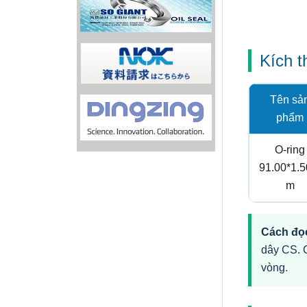
Kích 
Tên sả
phẩm
O-ring
91.00*1.
m
Cách đọc
dây CS. 
vòng.