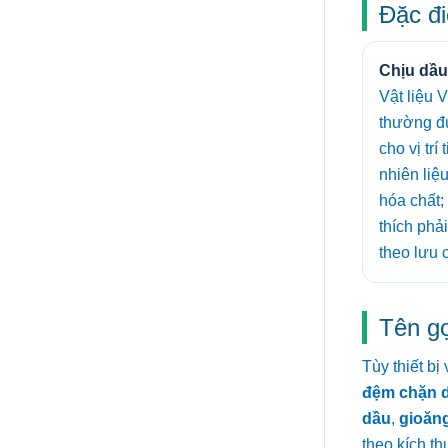
Đặc đi
Chịu dầu
Vật liệu 
thường đ
cho vị trí
nhiên liệ
hóa chất
thích phải
theo lưu c
Tên g
Tùy thiết b
đệm chặn 
dầu
,
gioăn
theo kích th