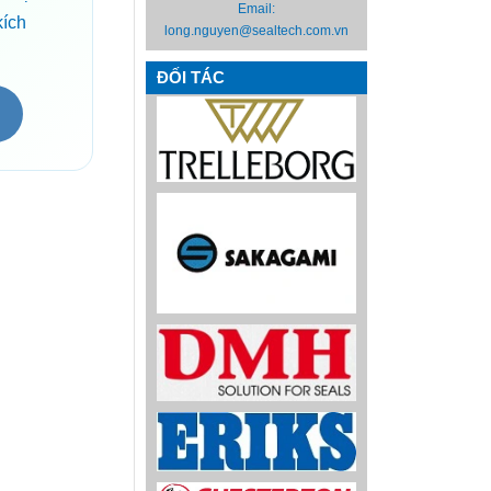
Email:
kích
long.nguyen@sealtech.com.vn
ĐỐI TÁC