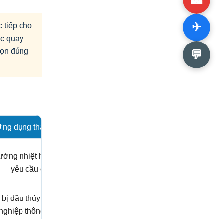
✈
c tiếp cho
ục quay
chọn đúng
💬
ng dụng tham khảo
rường nhiệt hoặc lưu chất
yêu cầu cao.
 bị dầu thủy lực và công
nghiệp thông dụng.