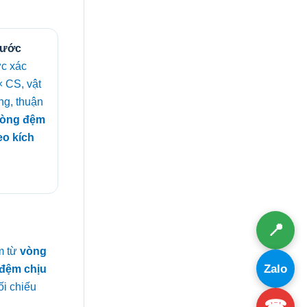
hước
c xác
× CS, vật
ng, thuận
òng đệm
eo kích
📍
m từ
vòng
Zalo
đệm chịu
ối chiếu
☎