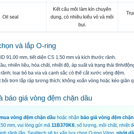
Kết cấu môi làm kín chuyên
Trụ
Oil seal
dụng, có nhiều kiểu vỏ và môi
bụi.
họn và lắp O-ring
ID 91.00 mm, tiết diện CS 1.50 mm và kích thước rãnh.
ầu, nhiên liệu, hóa chất, nhiệt độ, áp suất và trạng thái tĩnh/độn
rãnh; loại bỏ ba via và cạnh sắc có thể cắt xước vòng đệm.
 bôi trơn lắp ráp tương thích; không xoắn vòng hoặc kéo giãn 
à báo giá vòng đệm chặn dầu
mua vòng đệm chặn dầu
hoặc nhận
báo giá vòng đệm chặn
.50 mm, vui lòng gửi mã
11B370K6
, số lượng, môi chất, nhiệt đ
ảnh rãnh lắp. Sealtech sẽ tư vấn lựa chọn O-ring Viton,
phớt d