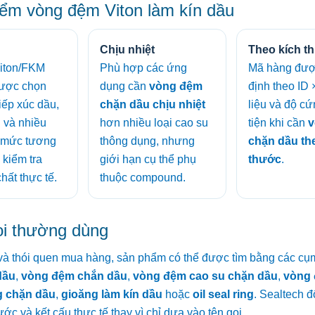
ểm vòng đệm Viton làm kín dầu
Chịu nhiệt
Theo kích t
Viton/FKM
Phù hợp các ứng
Mã hàng đượ
ược chọn
dụng cần
vòng đệm
định theo ID 
 tiếp xúc dầu,
chặn dầu chịu nhiệt
liệu và độ cứ
u và nhiều
hơn nhiều loại cao su
tiện khi cần
v
; mức tương
thông dụng, nhưng
chặn dầu th
 kiểm tra
giới hạn cụ thể phụ
thước
.
hất thực tế.
thuộc compound.
ọi thường dùng
ị và thói quen mua hàng, sản phẩm có thể được tìm bằng các cụ
dầu
,
vòng đệm chắn dầu
,
vòng đệm cao su chặn dầu
,
vòng 
g chặn dầu
,
gioăng làm kín dầu
hoặc
oil seal ring
. Sealtech đ
ước và kết cấu thực tế thay vì chỉ dựa vào tên gọi.