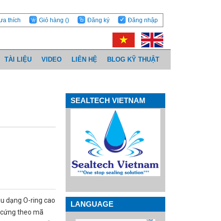
ưa thích
Giỏ hàng
()
Đăng ký
Đăng nhập
TÀI LIỆU
VIDEO
LIÊN HỆ
BLOG KỸ THUẬT
SEALTECH VIETNAM
u dạng O-ring cao
LANGUAGE
ộ cứng theo mã