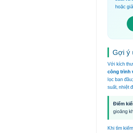
hoặc gi
Gợi ý 
Với kích th
công trình 
lọc ban đầu
suất, nhiệt 
Điểm kiể
gioăng kh
Khi tìm kiế