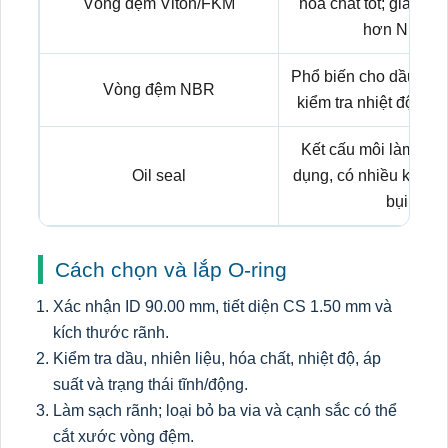
Vòng đệm Viton/FKM
hóa chất tốt; giá th
hơn NBR.
Phổ biến cho dầu kho
Vòng đệm NBR
kiểm tra nhiệt độ và l
Kết cấu môi làm kín
Oil seal
dụng, có nhiều kiểu v
bụi.
Cách chọn và lắp O-ring
Xác nhận ID 90.00 mm, tiết diện CS 1.50 mm và
kích thước rãnh.
Kiểm tra dầu, nhiên liệu, hóa chất, nhiệt độ, áp
suất và trạng thái tĩnh/động.
Làm sạch rãnh; loại bỏ ba via và cạnh sắc có thể
cắt xước vòng đệm.