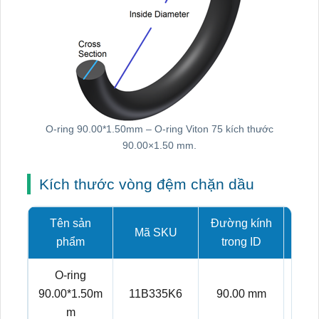
O-ring 90.00*1.50mm – O-ring Viton 75 kích thước
90.00×1.50 mm.
Kích thước vòng đệm chặn dầu
Tên sản
Đường kính
Mã SKU
Tiết
phẩm
trong ID
O-ring
90.00*1.50m
11B335K6
90.00 mm
1.
m