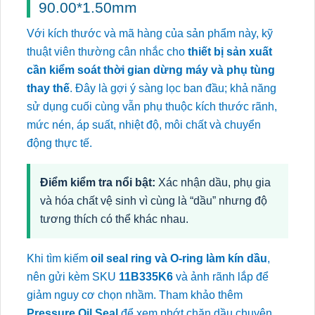
90.00*1.50mm
Với kích thước và mã hàng của sản phẩm này, kỹ
thuật viên thường cân nhắc cho
thiết bị sản xuất
cần kiểm soát thời gian dừng máy và phụ tùng
thay thế
. Đây là gợi ý sàng lọc ban đầu; khả năng
sử dụng cuối cùng vẫn phụ thuộc kích thước rãnh,
mức nén, áp suất, nhiệt độ, môi chất và chuyển
động thực tế.
Điểm kiểm tra nổi bật:
Xác nhận dầu, phụ gia
và hóa chất vệ sinh vì cùng là “dầu” nhưng độ
tương thích có thể khác nhau.
Khi tìm kiếm
oil seal ring và O-ring làm kín dầu
,
nên gửi kèm SKU
11B335K6
và ảnh rãnh lắp để
giảm nguy cơ chọn nhầm. Tham khảo thêm
Pressure Oil Seal
để xem phớt chặn dầu chuyên