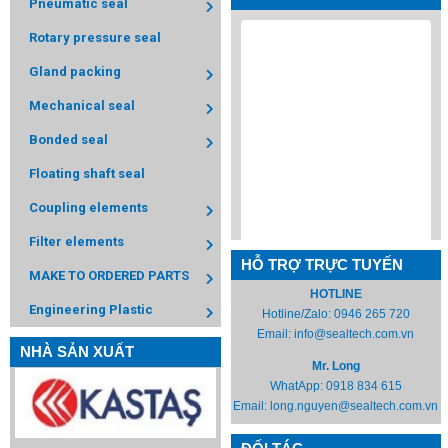
Pneumatic seal
Rotary pressure seal
Gland packing
Mechanical seal
Bonded seal
Floating shaft seal
Coupling elements
Filter elements
HỖ TRỢ TRỰC TUYẾN
MAKE TO ORDERED PARTS
HOTLINE
Engineering Plastic
Hotline/Zalo:
0946 265 720
Email:
info@sealtech.com.vn
NHÀ SẢN XUẤT
Mr. Long
WhatApp:
0918 834 615
Email:
long.nguyen@sealtech.com.vn