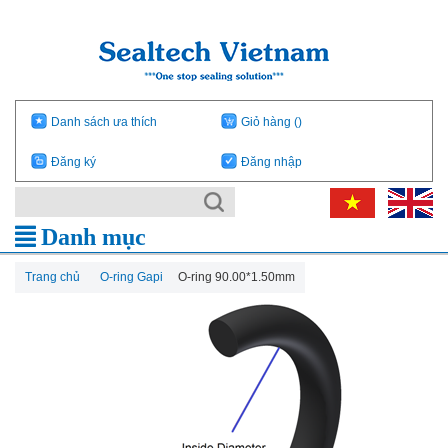
Danh sách ưa thích
Giỏ hàng
()
Đăng ký
Đăng nhập
Danh mục
Trang chủ
O-ring Gapi
O-ring 90.00*1.50mm