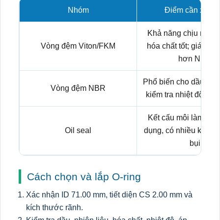
Nhóm
Điểm cần xem x
Khả năng chịu nhiệt,
Vòng đệm Viton/FKM
hóa chất tốt; giá th
hơn NBR.
Phổ biến cho dầu kho
Vòng đệm NBR
kiểm tra nhiệt độ và l
Kết cấu môi làm kín
Oil seal
dụng, có nhiều kiểu v
bụi.
Cách chọn và lắp O-ring
Xác nhận ID 71.00 mm, tiết diện CS 2.00 mm và
kích thước rãnh.