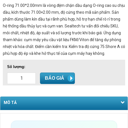
O-ring 71.00*2.00mm là vòng đệm chặn dầu dạng O-ring cao su chịu
dầu, kích thước 71.00×2.00 mm, độ cứng theo mã sản phẩm. Sản
phẩm dùng làm kín dầu tại rãnh phù hợp, hỗ trợ hạn chế rò rỉ trong
hệ thống dầu thủy lực và cụm van. Sealtech tư vấn đối chiếu SKU,
môi chất, nhiệt độ, áp suất và số lượng trước khi báo giá. Ứng dụng
tham khảo: cụm máy yêu cầu vật liệu FKM/Viton để tăng dự phòng
nhiệt và hóa chất. Điểm cần kiểm tra: Kiểm tra độ cứng 75 Shore A có
phù hợp độ ép và khe hở thực tế của cụm máy hay không.
Số lượng:
BÁO GIÁ
MÔ TẢ