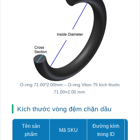
O-ring 71.00*2.00mm – O-ring Viton 75 kích thước
71.00×2.00 mm.
Kích thước vòng đệm chặn dầu
Tên sản
Đường kính
Mã SKU
Tiết
phẩm
trong ID