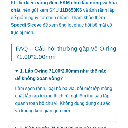
Khi tìm kiếm
vòng đệm FKM cho dầu nóng và hóa
chất
, nên gửi kèm SKU
11B653K6
và ảnh rãnh lắp
để giảm nguy cơ chọn nhầm. Tham khảo thêm
Speedi Sleeve
để xem ống lót phục hồi bề mặt cổ
trục bị mòn.
FAQ – Câu hỏi thường gặp về O-ring
71.00*2.00mm
1. Lắp O-ring 71.00*2.00mm như thế nào
để không xoắn vòng?
Làm sạch rãnh, loại bỏ ba via, bôi một lớp mỏng
chất lắp ráp tương thích rồi nghiệm thu sau lắp
quanh toàn bộ chu vi. Không dùng dụng cụ sắc
và không kéo giãn quá mức.