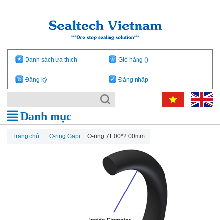
Danh sách ưa thích
Giỏ hàng
()
Đăng ký
Đăng nhập
Danh mục
Trang chủ
O-ring Gapi
O-ring 71.00*2.00mm