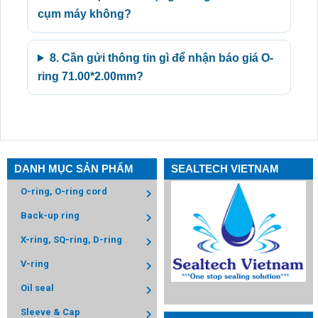
cụm máy không?
8. Cần gửi thông tin gì để nhận báo giá O-
ring 71.00*2.00mm?
DANH MỤC SẢN PHẨM
SEALTECH VIETNAM
O-ring, O-ring cord
Back-up ring
X-ring, SQ-ring, D-ring
V-ring
Oil seal
Sleeve & Cap