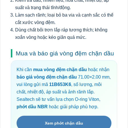
Kiểm tra dầu, nhiên liệu, hóa chất, nhiệt độ, áp
suất và trạng thái tĩnh/động.
Làm sạch rãnh; loại bỏ ba via và cạnh sắc có thể
cắt xước vòng đệm.
Dùng chất bôi trơn lắp ráp tương thích; không
xoắn vòng hoặc kéo giãn quá mức.
Mua và báo giá vòng đệm chặn dầu
Khi cần
mua vòng đệm chặn dầu
hoặc nhận
báo giá vòng đệm chặn dầu
71.00×2.00 mm,
vui lòng gửi mã
11B653K6
, số lượng, môi
chất, nhiệt độ, áp suất và ảnh rãnh lắp.
Sealtech sẽ tư vấn lựa chọn O-ring Viton,
phớt dầu NBR
hoặc giải pháp phù hợp.
Xem phớt chặn dầu