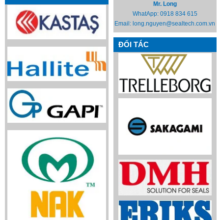
Mr. Long
WhatApp:
0918 834 615
Email:
long.nguyen@sealtech.com.vn
ĐỐI TÁC