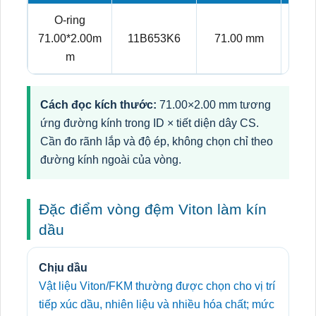
O-ring
71.00*2.00m
11B653K6
71.00 mm
2.
m
Cách đọc kích thước:
71.00×2.00 mm tương
ứng đường kính trong ID × tiết diện dây CS.
Cần đo rãnh lắp và độ ép, không chọn chỉ theo
đường kính ngoài của vòng.
Đặc điểm vòng đệm Viton làm kín
dầu
Chịu dầu
Vật liệu Viton/FKM thường được chọn cho vị trí
tiếp xúc dầu, nhiên liệu và nhiều hóa chất; mức