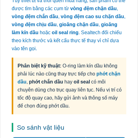
Tùy thiết bị và thói quen mua hàng, sản phẩm có thể
được tìm bằng các cụm từ
vòng đệm chặn dầu
,
vòng đệm chắn dầu
,
vòng đệm cao su chặn dầu
,
vòng đệm chịu dầu
,
gioăng chặn dầu
,
gioăng
làm kín dầu
hoặc
oil seal ring
. Sealtech đối chiếu
theo kích thước và kết cấu thực tế thay vì chỉ dựa
vào tên gọi.
Phân biệt kỹ thuật:
O-ring làm kín dầu không
phải lúc nào cũng thay trực tiếp cho
phớt chặn
dầu
,
phớt chắn dầu
hay
oil seal
có môi
chuyên dùng cho trục quay liên tục. Nếu vị trí có
tốc độ quay cao, hãy gửi ảnh và thông số máy
để chọn đúng phớt dầu.
So sánh vật liệu