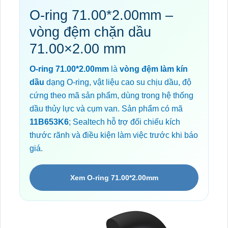
O-ring 71.00*2.00mm –
vòng đệm chặn dầu
71.00×2.00 mm
O-ring 71.00*2.00mm
là
vòng đệm làm kín
dầu
dạng O-ring, vật liệu cao su chịu dầu, độ
cứng theo mã sản phẩm, dùng trong hệ thống
dầu thủy lực và cụm van. Sản phẩm có mã
11B653K6
; Sealtech hỗ trợ đối chiếu kích
thước rãnh và điều kiện làm việc trước khi báo
giá.
Xem O-ring 71.00*2.00mm