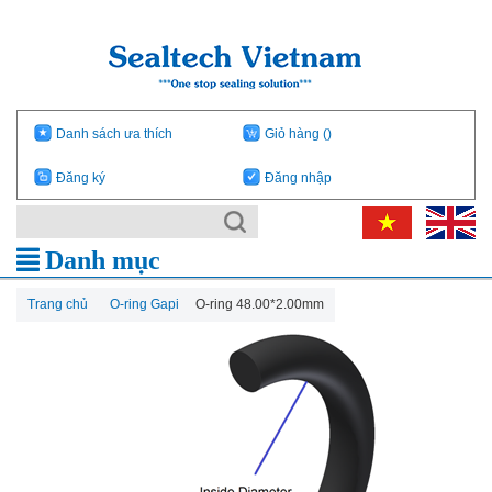
Danh sách ưa thích
Giỏ hàng
()
Đăng ký
Đăng nhập
Danh mục
Trang chủ
O-ring Gapi
O-ring 48.00*2.00mm