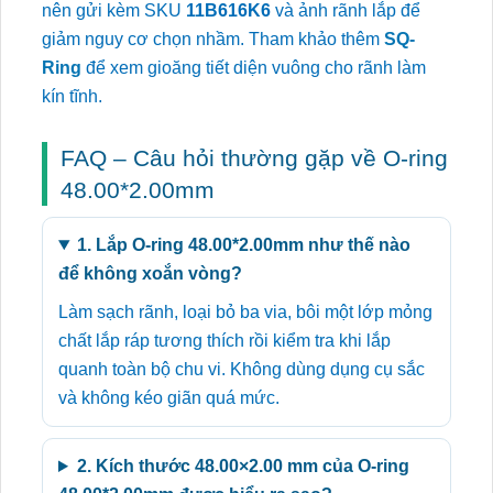
nên gửi kèm SKU
11B616K6
và ảnh rãnh lắp để
giảm nguy cơ chọn nhầm. Tham khảo thêm
SQ-
Ring
để xem gioăng tiết diện vuông cho rãnh làm
kín tĩnh.
FAQ – Câu hỏi thường gặp về O-ring
48.00*2.00mm
1. Lắp O-ring 48.00*2.00mm như thế nào
để không xoắn vòng?
Làm sạch rãnh, loại bỏ ba via, bôi một lớp mỏng
chất lắp ráp tương thích rồi kiểm tra khi lắp
quanh toàn bộ chu vi. Không dùng dụng cụ sắc
và không kéo giãn quá mức.
2. Kích thước 48.00×2.00 mm của O-ring