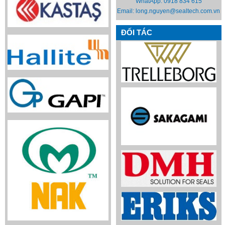
WhatApp:
0918 834 615
Email:
long.nguyen@sealtech.com.vn
ĐỐI TÁC