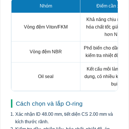
Nhóm
Điểm cần xem x
Khả năng chịu nhiệt,
Vòng đệm Viton/FKM
hóa chất tốt; giá th
hơn NBR.
Phổ biến cho dầu kho
Vòng đệm NBR
kiểm tra nhiệt độ và l
Kết cấu môi làm kín
Oil seal
dụng, có nhiều kiểu v
bụi.
Cách chọn và lắp O-ring
Xác nhận ID 48.00 mm, tiết diện CS 2.00 mm và
kích thước rãnh.