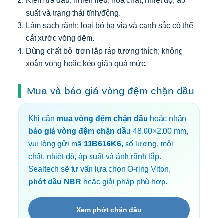
Kiểm tra dầu, nhiên liệu, hóa chất, nhiệt độ, áp
suất và trạng thái tĩnh/động.
Làm sạch rãnh; loại bỏ ba via và cạnh sắc có thể
cắt xước vòng đệm.
Dùng chất bôi trơn lắp ráp tương thích; không
xoắn vòng hoặc kéo giãn quá mức.
Mua và báo giá vòng đệm chặn dầu
Khi cần
mua vòng đệm chặn dầu
hoặc nhận
báo giá vòng đệm chặn dầu
48.00×2.00 mm,
vui lòng gửi mã
11B616K6
, số lượng, môi
chất, nhiệt độ, áp suất và ảnh rãnh lắp.
Sealtech sẽ tư vấn lựa chọn O-ring Viton,
phớt dầu NBR
hoặc giải pháp phù hợp.
Xem phớt chặn dầu