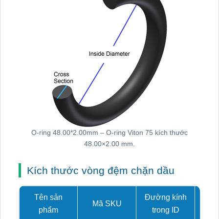
O-ring 48.00*2.00mm – O-ring Viton 75 kích thước
48.00×2.00 mm.
Kích thước vòng đệm chặn dầu
Tên sản
Đường kính
Mã SKU
Tiết
phẩm
trong ID