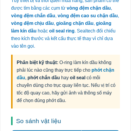
Tùy thiết bị và thói quen mua hàng, sản phẩm có thể
được tìm bằng các cụm từ
vòng đệm chặn dầu
,
vòng đệm chắn dầu
,
vòng đệm cao su chặn dầu
,
vòng đệm chịu dầu
,
gioăng chặn dầu
,
gioăng
làm kín dầu
hoặc
oil seal ring
. Sealtech đối chiếu
theo kích thước và kết cấu thực tế thay vì chỉ dựa
vào tên gọi.
Phân biệt kỹ thuật:
O-ring làm kín dầu không
phải lúc nào cũng thay trực tiếp cho
phớt chặn
dầu
,
phớt chắn dầu
hay
oil seal
có môi
chuyên dùng cho trục quay liên tục. Nếu vị trí có
tốc độ quay cao, hãy gửi ảnh và thông số máy
để chọn đúng phớt dầu.
So sánh vật liệu