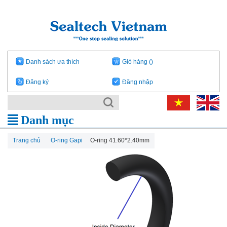
Danh sách ưa thích
Giỏ hàng
()
Đăng ký
Đăng nhập
Danh mục
Trang chủ
O-ring Gapi
O-ring 41.60*2.40mm