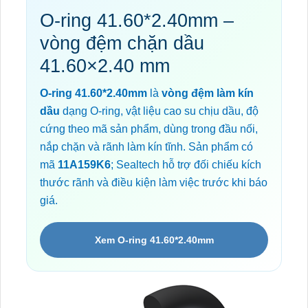
O-ring 41.60*2.40mm –
vòng đệm chặn dầu
41.60×2.40 mm
O-ring 41.60*2.40mm
là
vòng đệm làm kín
dầu
dạng O-ring, vật liệu cao su chịu dầu, độ
cứng theo mã sản phẩm, dùng trong đầu nối,
nắp chặn và rãnh làm kín tĩnh. Sản phẩm có
mã
11A159K6
; Sealtech hỗ trợ đối chiếu kích
thước rãnh và điều kiện làm việc trước khi báo
giá.
Xem O-ring 41.60*2.40mm