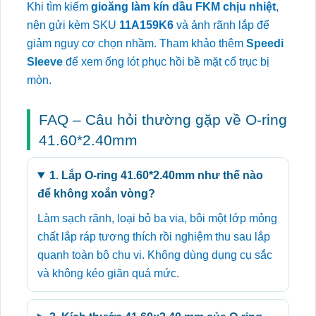
Khi tìm kiếm
gioăng làm kín dầu FKM chịu nhiệt
,
nên gửi kèm SKU
11A159K6
và ảnh rãnh lắp để
giảm nguy cơ chọn nhầm. Tham khảo thêm
Speedi
Sleeve
để xem ống lót phục hồi bề mặt cổ trục bị
mòn.
FAQ – Câu hỏi thường gặp về O-ring
41.60*2.40mm
1. Lắp O-ring 41.60*2.40mm như thế nào
để không xoắn vòng?
Làm sạch rãnh, loại bỏ ba via, bôi một lớp mỏng
chất lắp ráp tương thích rồi nghiệm thu sau lắp
quanh toàn bộ chu vi. Không dùng dụng cụ sắc
và không kéo giãn quá mức.