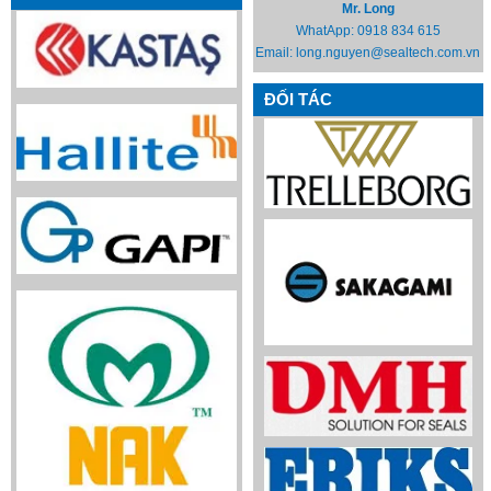
Mr. Long
WhatApp:
0918 834 615
Email:
long.nguyen@sealtech.com.vn
ĐỐI TÁC