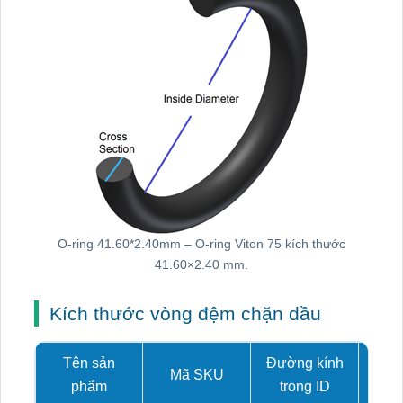
O-ring 41.60*2.40mm – O-ring Viton 75 kích thước
41.60×2.40 mm.
Kích thước vòng đệm chặn dầu
Tên sản
Đường kính
Mã SKU
Tiết
phẩm
trong ID