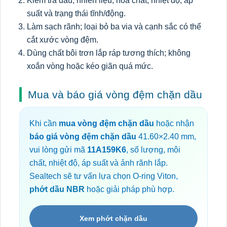
Kiểm tra dầu, nhiên liệu, hóa chất, nhiệt độ, áp
suất và trạng thái tĩnh/động.
Làm sạch rãnh; loại bỏ ba via và cạnh sắc có thể
cắt xước vòng đệm.
Dùng chất bôi trơn lắp ráp tương thích; không
xoắn vòng hoặc kéo giãn quá mức.
Mua và báo giá vòng đệm chặn dầu
Khi cần
mua vòng đệm chặn dầu
hoặc nhận
báo giá vòng đệm chặn dầu
41.60×2.40 mm,
vui lòng gửi mã
11A159K6
, số lượng, môi
chất, nhiệt độ, áp suất và ảnh rãnh lắp.
Sealtech sẽ tư vấn lựa chọn O-ring Viton,
phớt dầu NBR
hoặc giải pháp phù hợp.
Xem phớt chặn dầu