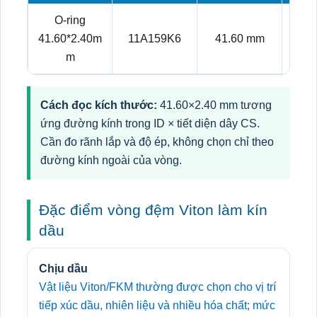
O-ring
41.60*2.40m
11A159K6
41.60 mm
2.
m
Cách đọc kích thước:
41.60×2.40 mm tương
ứng đường kính trong ID × tiết diện dây CS.
Cần đo rãnh lắp và độ ép, không chọn chỉ theo
đường kính ngoài của vòng.
Đặc điểm vòng đệm Viton làm kín
dầu
Chịu dầu
Vật liệu Viton/FKM thường được chọn cho vị trí
tiếp xúc dầu, nhiên liệu và nhiều hóa chất; mức