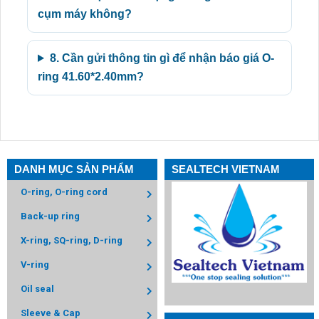
cụm máy không?
8. Cần gửi thông tin gì để nhận báo giá O-
ring 41.60*2.40mm?
DANH MỤC SẢN PHẨM
SEALTECH VIETNAM
O-ring, O-ring cord
Back-up ring
X-ring, SQ-ring, D-ring
V-ring
Oil seal
Sleeve & Cap