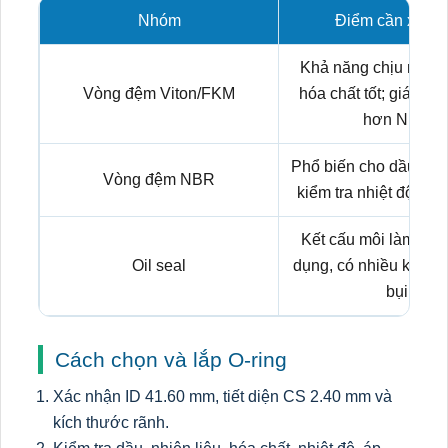
Nhóm
Điểm cần xem x
Khả năng chịu nhiệt,
Vòng đệm Viton/FKM
hóa chất tốt; giá th
hơn NBR.
Phổ biến cho dầu kho
Vòng đệm NBR
kiểm tra nhiệt độ và l
Kết cấu môi làm kín
Oil seal
dụng, có nhiều kiểu v
bụi.
Cách chọn và lắp O-ring
Xác nhận ID 41.60 mm, tiết diện CS 2.40 mm và
kích thước rãnh.