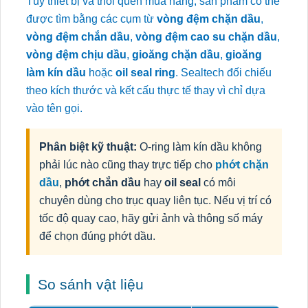
Tùy thiết bị và thói quen mua hàng, sản phẩm có thể
được tìm bằng các cụm từ
vòng đệm chặn dầu
,
vòng đệm chắn dầu
,
vòng đệm cao su chặn dầu
,
vòng đệm chịu dầu
,
gioăng chặn dầu
,
gioăng
làm kín dầu
hoặc
oil seal ring
. Sealtech đối chiếu
theo kích thước và kết cấu thực tế thay vì chỉ dựa
vào tên gọi.
Phân biệt kỹ thuật:
O-ring làm kín dầu không
phải lúc nào cũng thay trực tiếp cho
phớt chặn
dầu
,
phớt chắn dầu
hay
oil seal
có môi
chuyên dùng cho trục quay liên tục. Nếu vị trí có
tốc độ quay cao, hãy gửi ảnh và thông số máy
để chọn đúng phớt dầu.
So sánh vật liệu