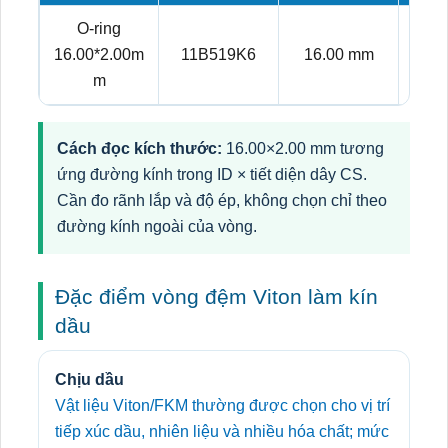
O-ring
16.00*2.00m
11B519K6
16.00 mm
2.
m
Cách đọc kích thước:
16.00×2.00 mm tương
ứng đường kính trong ID × tiết diện dây CS.
Cần đo rãnh lắp và độ ép, không chọn chỉ theo
đường kính ngoài của vòng.
Đặc điểm vòng đệm Viton làm kín
dầu
Chịu dầu
Vật liệu Viton/FKM thường được chọn cho vị trí
tiếp xúc dầu, nhiên liệu và nhiều hóa chất; mức