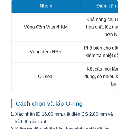
Nhóm
Điểm cần xem x
Khả năng chịu nhiệt,
Vòng đệm Viton/FKM
hóa chất tốt; giá th
hơn NBR.
Phổ biến cho dầu kho
Vòng đệm NBR
kiểm tra nhiệt độ và l
Kết cấu môi làm kín
Oil seal
dụng, có nhiều kiểu v
bụi.
Cách chọn và lắp O-ring
Xác nhận ID 16.00 mm, tiết diện CS 2.00 mm và
kích thước rãnh.