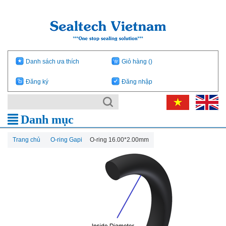
Danh sách ưa thích
Giỏ hàng
()
Đăng ký
Đăng nhập
Danh mục
Trang chủ
O-ring Gapi
O-ring 16.00*2.00mm