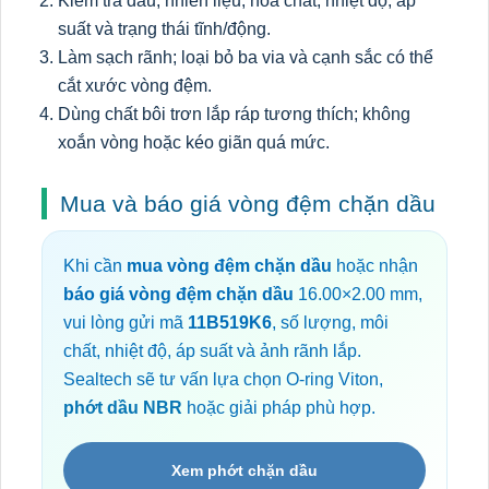
Kiểm tra dầu, nhiên liệu, hóa chất, nhiệt độ, áp
suất và trạng thái tĩnh/động.
Làm sạch rãnh; loại bỏ ba via và cạnh sắc có thể
cắt xước vòng đệm.
Dùng chất bôi trơn lắp ráp tương thích; không
xoắn vòng hoặc kéo giãn quá mức.
Mua và báo giá vòng đệm chặn dầu
Khi cần
mua vòng đệm chặn dầu
hoặc nhận
báo giá vòng đệm chặn dầu
16.00×2.00 mm,
vui lòng gửi mã
11B519K6
, số lượng, môi
chất, nhiệt độ, áp suất và ảnh rãnh lắp.
Sealtech sẽ tư vấn lựa chọn O-ring Viton,
phớt dầu NBR
hoặc giải pháp phù hợp.
Xem phớt chặn dầu