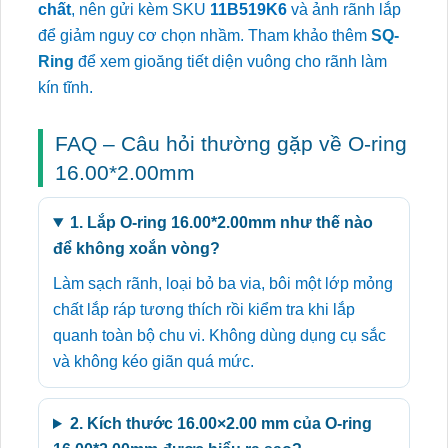
chất
, nên gửi kèm SKU
11B519K6
và ảnh rãnh lắp
để giảm nguy cơ chọn nhầm. Tham khảo thêm
SQ-
Ring
để xem gioăng tiết diện vuông cho rãnh làm
kín tĩnh.
FAQ – Câu hỏi thường gặp về O-ring
16.00*2.00mm
1. Lắp O-ring 16.00*2.00mm như thế nào
để không xoắn vòng?
Làm sạch rãnh, loại bỏ ba via, bôi một lớp mỏng
chất lắp ráp tương thích rồi kiểm tra khi lắp
quanh toàn bộ chu vi. Không dùng dụng cụ sắc
và không kéo giãn quá mức.
2. Kích thước 16.00×2.00 mm của O-ring