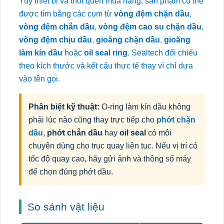
Tùy thiết bị và thói quen mua hàng, sản phẩm có thể
được tìm bằng các cụm từ
vòng đệm chặn dầu
,
vòng đệm chắn dầu
,
vòng đệm cao su chặn dầu
,
vòng đệm chịu dầu
,
gioăng chặn dầu
,
gioăng
làm kín dầu
hoặc
oil seal ring
. Sealtech đối chiếu
theo kích thước và kết cấu thực tế thay vì chỉ dựa
vào tên gọi.
Phân biệt kỹ thuật:
O-ring làm kín dầu không
phải lúc nào cũng thay trực tiếp cho
phớt chặn
dầu
,
phớt chắn dầu
hay
oil seal
có môi
chuyên dùng cho trục quay liên tục. Nếu vị trí có
tốc độ quay cao, hãy gửi ảnh và thông số máy
để chọn đúng phớt dầu.
So sánh vật liệu