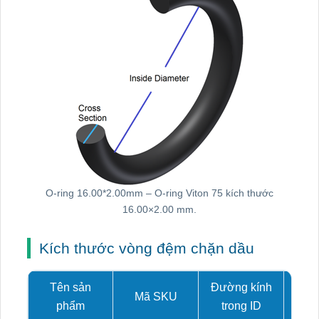
O-ring 16.00*2.00mm – O-ring Viton 75 kích thước
16.00×2.00 mm.
Kích thước vòng đệm chặn dầu
Tên sản
Đường kính
Mã SKU
Tiết
phẩm
trong ID