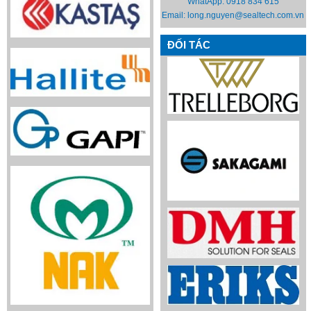
WhatApp:
0918 834 615
Email:
long.nguyen@sealtech.com.vn
ĐỐI TÁC