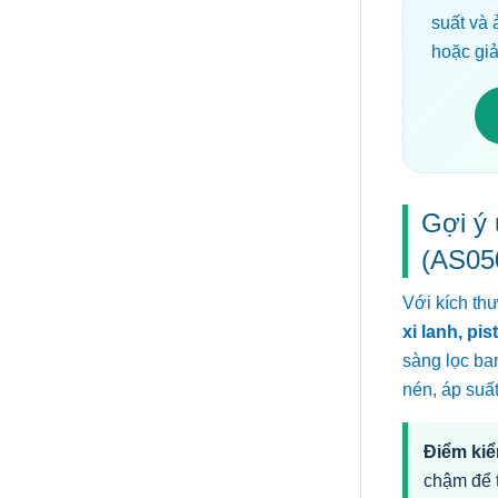
suất và 
hoặc gi
Gợi ý
(AS05
Với kích th
xi lanh, p
sàng lọc ba
nén, áp suất
Điểm kiể
chậm để t