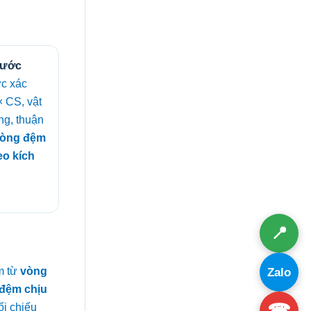
hước
c xác
× CS, vật
ng, thuận
òng đệm
eo kích
📍
m từ
vòng
Zalo
đệm chịu
☎
ối chiếu