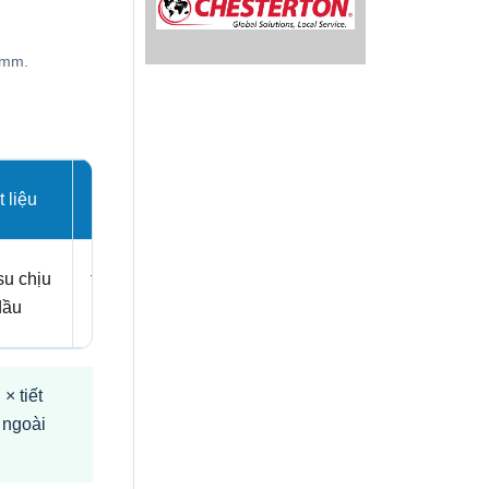
 mm.
 liệu
Độ cứng
su chịu
theo mã sản
dầu
phẩm
× tiết
 ngoài