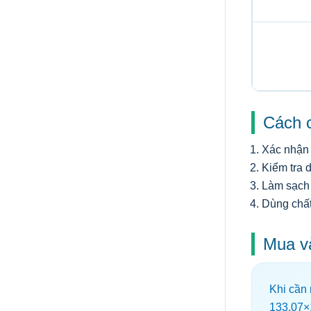
Cách c
Xác nhận 
Kiểm tra d
Làm sạch 
Dùng chất
Mua v
Khi cần
133.07×