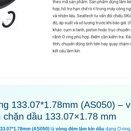
theo mã sản phẩm. Sản phẩm dùng làm kín
hợp, hỗ trợ hạn chế rò rỉ trong máy công ng
và nhiên liệu. Sealtech tư vấn đối chiếu SKU
độ, áp suất và số lượng trước khi báo giá.
khảo: cụm xi lanh, piston hoặc trục chuyể
rãnh O-ring phù hợp. Điểm cần kiểm tra: Xá
tĩnh, chuyển động tịnh tiến hay quay chậm 
kết cấu làm kín.
ing 133.07*1.78mm (AS050) – 
 chặn dầu 133.07×1.78 mm
133.07*1.78mm (AS050)
là
vòng đệm làm kín dầu
dạng O-ring, 