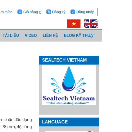
ưa thích
Giỏ hàng
()
Đăng ký
Đăng nhập
TÀI LIỆU
VIDEO
LIÊN HỆ
BLOG KỸ THUẬT
SEALTECH VIETNAM
ệm chặn dầu dạng
LANGUAGE
×1.78 mm, độ cứng