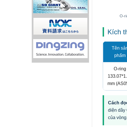
O-r
Kích 
Tên sả
phẩm
O-ring
133.07*1
mm (AS0
Cách đọc
diện dây 
của vòng