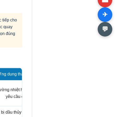
✈
c tiếp cho
ục quay
💬
chọn đúng
ng dụng tham khảo
rường nhiệt hoặc lưu chất
yêu cầu cao.
 bị dầu thủy lực và công