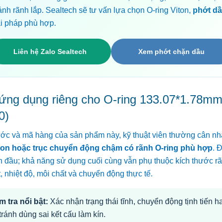
ảnh rãnh lắp. Sealtech sẽ tư vấn lựa chọn O-ring Viton,
phớt d
ải pháp phù hợp.
Liên hệ Zalo Sealtech
Xem phớt chặn dầu
 ứng dụng riêng cho O-ring 133.07*1.78m
0)
ước và mã hàng của sản phẩm này, kỹ thuật viên thường cân n
iston hoặc trục chuyển động chậm có rãnh O-ring phù hợp
. 
n đầu; khả năng sử dụng cuối cùng vẫn phụ thuộc kích thước r
, nhiệt độ, môi chất và chuyển động thực tế.
m tra nổi bật:
Xác nhận trạng thái tĩnh, chuyển động tịnh tiến h
ránh dùng sai kết cấu làm kín.