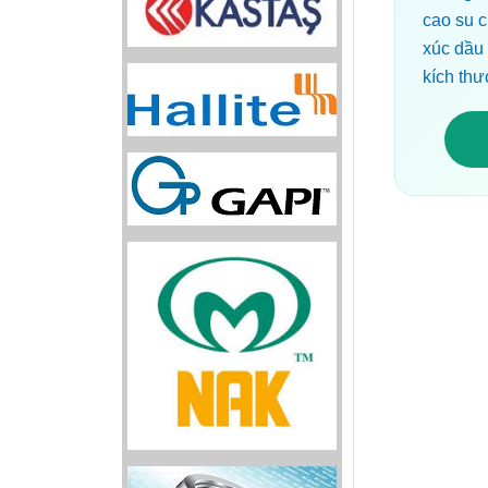
cao su c
xúc dầu
kích thư