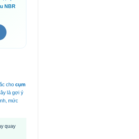
ầu NBR
m
hắc cho
cụm
Đây là gợi ý
ãnh, mức
ay quay