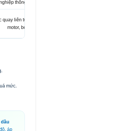
nghiệp thông dụng.
c quay liên tục, hộp số,
motor, bơm.
g.
quá mức.
 dầu
 độ, áp