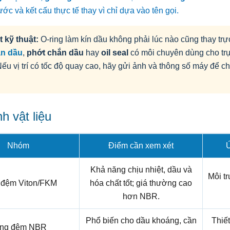
ước và kết cấu thực tế thay vì chỉ dựa vào tên gọi.
t kỹ thuật:
O-ring làm kín dầu không phải lúc nào cũng thay trự
ặn dầu
,
phớt chắn dầu
hay
oil seal
có môi chuyên dùng cho tr
 Nếu vị trí có tốc độ quay cao, hãy gửi ảnh và thông số máy để 
.
h vật liệu
Nhóm
Điểm cần xem xét
Ứ
Khả năng chịu nhiệt, dầu và
Môi t
 đệm Viton/FKM
hóa chất tốt; giá thường cao
hơn NBR.
Phổ biến cho dầu khoáng, cần
Thiết
ng đệm NBR