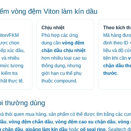
ểm vòng đệm Viton làm kín dầu
Chịu nhiệt
Theo kích t
Viton/FKM
Phù hợp các ứng
Mã hàng đượ
ược chọn
dụng cần
vòng đệm
định theo ID 
 tiếp xúc dầu,
chặn dầu chịu nhiệt
liệu và độ cứ
u và nhiều
hơn nhiều loại cao su
tiện khi cần
v
; mức tương
thông dụng, nhưng
chặn dầu th
 kiểm tra
giới hạn cụ thể phụ
thước
.
hất thực tế.
thuộc compound.
ọi thường dùng
ị và thói quen mua hàng, sản phẩm có thể được tìm bằng các cụ
dầu
,
vòng đệm chắn dầu
,
vòng đệm cao su chặn dầu
,
vòng 
g chặn dầu
,
gioăng làm kín dầu
hoặc
oil seal ring
. Sealtech đ