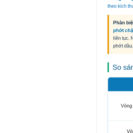
theo kích th
Phân biệ
phớt ch
liên tục.
phớt dầu
So sán
Vòng
Vò