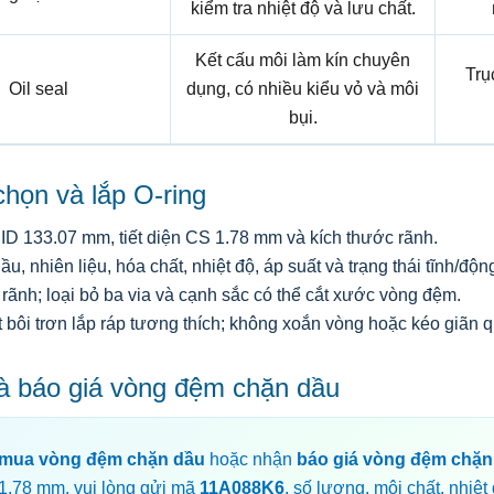
kiểm tra nhiệt độ và lưu chất.
Kết cấu môi làm kín chuyên
Trụ
Oil seal
dụng, có nhiều kiểu vỏ và môi
bụi.
họn và lắp O-ring
ID 133.07 mm, tiết diện CS 1.78 mm và kích thước rãnh.
ầu, nhiên liệu, hóa chất, nhiệt độ, áp suất và trạng thái tĩnh/độn
rãnh; loại bỏ ba via và cạnh sắc có thể cắt xước vòng đệm.
 bôi trơn lắp ráp tương thích; không xoắn vòng hoặc kéo giãn 
à báo giá vòng đệm chặn dầu
mua vòng đệm chặn dầu
hoặc nhận
báo giá vòng đệm chặn
1.78 mm, vui lòng gửi mã
11A088K6
, số lượng, môi chất, nhiệt