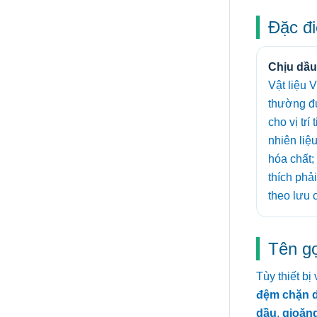
Đặc đi
Chịu dầu
Vật liệu 
thường đ
cho vị trí
nhiên liệ
hóa chất
thích phải
theo lưu c
Tên g
Tùy thiết b
đệm chặn 
dầu
,
gioăn