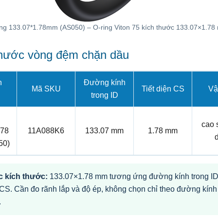
ing 133.07*1.78mm (AS050) – O-ring Viton 75 kích thước 133.07×1.78
thước vòng đệm chặn dầu
n
Đường kính
Mã SKU
Tiết diện CS
Vật
trong ID
cao 
.78
11A088K6
133.07 mm
1.78 mm
50)
 kích thước:
133.07×1.78 mm tương ứng đường kính trong ID 
CS. Cần đo rãnh lắp và độ ép, không chọn chỉ theo đường kính
.