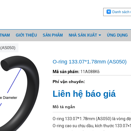
Danh sách 
ETNAM
GIỚI THIỆU
SẢN PHẨM
NHÀ SẢN XUẤT
ỨNG DỤNG
 (AS050)
O-ring 133.07*1.78mm (AS050)
Mã sản phẩm:
11A088K6
Phí vận chuyển:
Liên hệ báo giá
Mô tả ngắn
O-ring 133.07*1.78mm (AS050) là vòng đ
O-ring cao su chịu dầu, kích thước 133.07