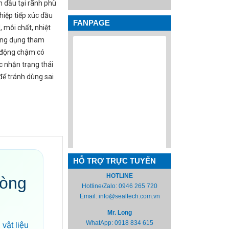
 dầu tại rãnh phù
hiệp tiếp xúc dầu
FANPAGE
, môi chất, nhiệt
 Ứng dụng tham
n động chậm có
c nhận trạng thái
để tránh dùng sai
HỖ TRỢ TRỰC TUYẾN
HOTLINE
vòng
Hotline/Zalo:
0946 265 720
Email:
info@sealtech.com.vn
Mr. Long
WhatApp:
0918 834 615
vật liệu