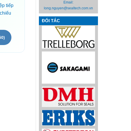
Email:
ệp tiếp
long.nguyen@sealtech.com.vn
 chiếu
ĐỐI TÁC
50)