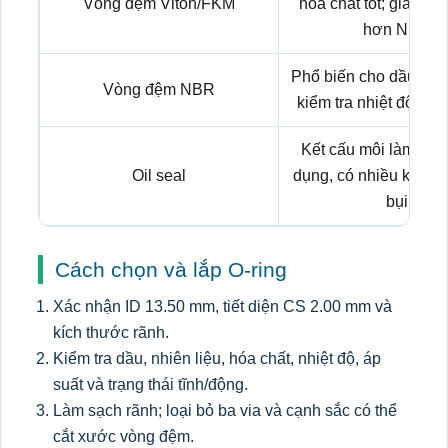
Vòng đệm Viton/FKM
hóa chất tốt; giá th
hơn NBR.
Phổ biến cho dầu kho
Vòng đệm NBR
kiểm tra nhiệt độ và l
Kết cấu môi làm kín
Oil seal
dụng, có nhiều kiểu v
bụi.
Cách chọn và lắp O-ring
Xác nhận ID 13.50 mm, tiết diện CS 2.00 mm và
kích thước rãnh.
Kiểm tra dầu, nhiên liệu, hóa chất, nhiệt độ, áp
suất và trạng thái tĩnh/động.
Làm sạch rãnh; loại bỏ ba via và cạnh sắc có thể
cắt xước vòng đệm.