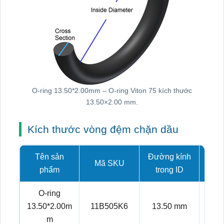
O-ring 13.50*2.00mm – O-ring Viton 75 kích thước
13.50×2.00 mm.
Kích thước vòng đệm chặn dầu
Tên sản
Đường kính
Mã SKU
Tiết
phẩm
trong ID
O-ring
13.50*2.00m
11B505K6
13.50 mm
2.
m