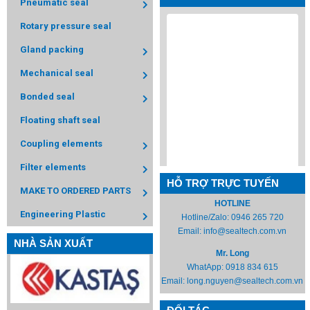
Pneumatic seal
Rotary pressure seal
Gland packing
Mechanical seal
Bonded seal
Floating shaft seal
Coupling elements
Filter elements
HỖ TRỢ TRỰC TUYẾN
MAKE TO ORDERED PARTS
HOTLINE
Engineering Plastic
Hotline/Zalo:
0946 265 720
Email:
info@sealtech.com.vn
NHÀ SẢN XUẤT
Mr. Long
WhatApp:
0918 834 615
Email:
long.nguyen@sealtech.com.vn