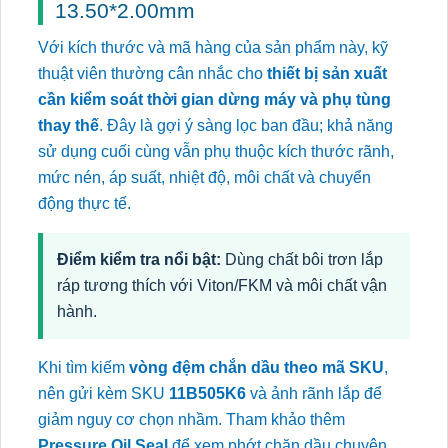
13.50*2.00mm
Với kích thước và mã hàng của sản phẩm này, kỹ
thuật viên thường cân nhắc cho
thiết bị sản xuất
cần kiểm soát thời gian dừng máy và phụ tùng
thay thế
. Đây là gợi ý sàng lọc ban đầu; khả năng
sử dụng cuối cùng vẫn phụ thuộc kích thước rãnh,
mức nén, áp suất, nhiệt độ, môi chất và chuyển
động thực tế.
Điểm kiểm tra nổi bật:
Dùng chất bôi trơn lắp
ráp tương thích với Viton/FKM và môi chất vận
hành.
Khi tìm kiếm
vòng đệm chắn dầu theo mã SKU
,
nên gửi kèm SKU
11B505K6
và ảnh rãnh lắp để
giảm nguy cơ chọn nhầm. Tham khảo thêm
Pressure Oil Seal
để xem phớt chặn dầu chuyên