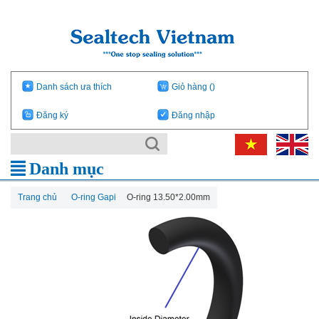
Danh sách ưa thích
Giỏ hàng
()
Đăng ký
Đăng nhập
Danh mục
Trang chủ
O-ring Gapi
O-ring 13.50*2.00mm