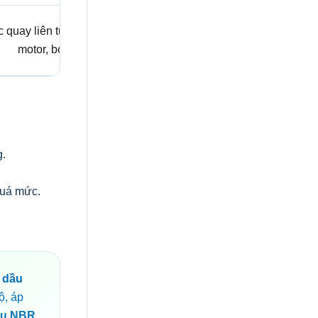
c quay liên tục, hộp số,
motor, bơm.
g.
quá mức.
 dầu
ộ, áp
ầu NBR