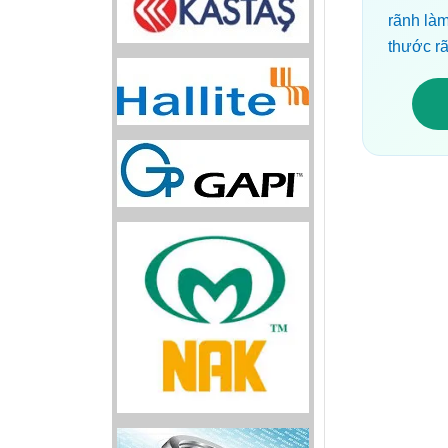
rãnh là
thước rã