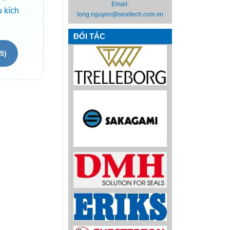
Email:
u kích
long.nguyen@sealtech.com.vn
ĐỐI TÁC
5)