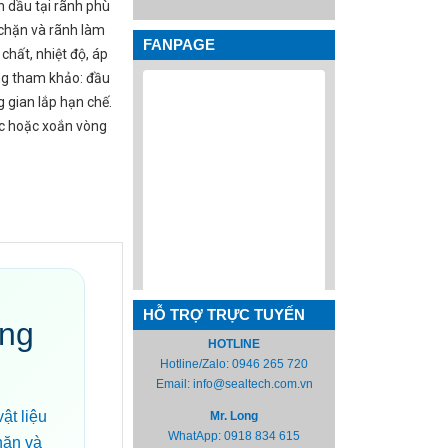
 dầu tại rãnh phù
p chặn và rãnh làm
FANPAGE
 chất, nhiệt độ, áp
ụng tham khảo: đầu
g gian lắp hạn chế.
c hoặc xoắn vòng
HỖ TRỢ TRỰC TUYẾN
òng
HOTLINE
Hotline/Zalo:
0946 265 720
Email:
info@sealtech.com.vn
ật liệu
Mr. Long
WhatApp:
0918 834 615
hặn và