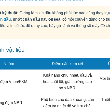
t kỹ thuật:
O-ring làm kín dầu không phải lúc nào cũng thay trự
ặn dầu
,
phớt chắn dầu
hay
oil seal
có môi chuyên dùng cho tr
 Nếu vị trí có tốc độ quay cao, hãy gửi ảnh và thông số máy để 
.
h vật liệu
Nhóm
Điểm cần xem xét
Ứ
Khả năng chịu nhiệt, dầu và
Môi t
 đệm Viton/FKM
hóa chất tốt; giá thường cao
hơn NBR.
Phổ biến cho dầu khoáng, cần
Thiết
ng đệm NBR
kiểm tra nhiệt độ và lưu chất.