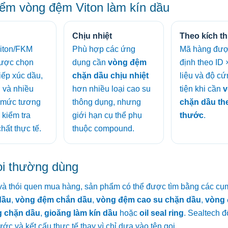
ểm vòng đệm Viton làm kín dầu
Chịu nhiệt
Theo kích t
Viton/FKM
Phù hợp các ứng
Mã hàng đượ
ược chọn
dụng cần
vòng đệm
định theo ID 
 tiếp xúc dầu,
chặn dầu chịu nhiệt
liệu và độ cứ
u và nhiều
hơn nhiều loại cao su
tiện khi cần
v
; mức tương
thông dụng, nhưng
chặn dầu th
 kiểm tra
giới hạn cụ thể phụ
thước
.
hất thực tế.
thuộc compound.
ọi thường dùng
ị và thói quen mua hàng, sản phẩm có thể được tìm bằng các cụ
dầu
,
vòng đệm chắn dầu
,
vòng đệm cao su chặn dầu
,
vòng 
g chặn dầu
,
gioăng làm kín dầu
hoặc
oil seal ring
. Sealtech đ
ước và kết cấu thực tế thay vì chỉ dựa vào tên gọi.