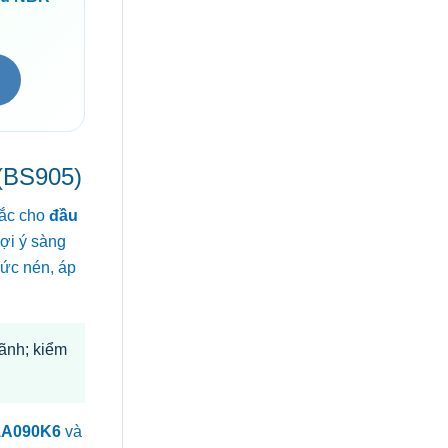
 (BS905)
hắc cho
đầu
gợi ý sàng
mức nén, áp
ãnh; kiểm
1A090K6
và