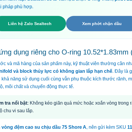
ải pháp phù hợp.
Liên hệ Zalo Sealtech
Xem phớt chặn dầu
 ứng dụng riêng cho O-ring 10.52*1.83mm
ước và mã hàng của sản phẩm này, kỹ thuật viên thường cân n
nifold và block thủy lực có không gian lắp hạn chế
. Đây là 
; khả năng sử dụng cuối cùng vẫn phụ thuộc kích thước rãnh, 
độ, môi chất và chuyển động thực tế.
m tra nổi bật:
Không kéo giãn quá mức hoặc xoắn vòng trong r
bộ chu vi sau lắp.
m
vòng đệm cao su chịu dầu 75 Shore A
, nên gửi kèm SKU
1