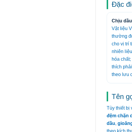
Đặc đi
Chịu dầu
Vật liệu 
thường đ
cho vị trí
nhiên liệ
hóa chất
thích phải
theo lưu c
Tên g
Tùy thiết b
đệm chặn 
dầu
,
gioăn
theo kích th