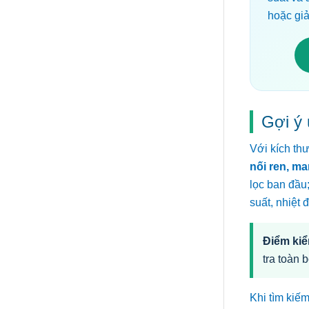
hoặc gi
Gợi ý
Với kích th
nối ren, ma
lọc ban đầu
suất, nhiệt 
Điểm kiể
tra toàn 
Khi tìm kiế