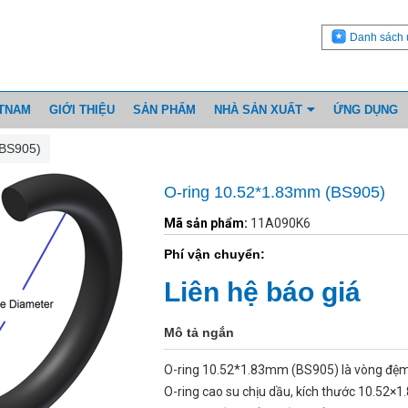
Danh sách 
ETNAM
GIỚI THIỆU
SẢN PHẨM
NHÀ SẢN XUẤT
ỨNG DỤNG
(BS905)
O-ring 10.52*1.83mm (BS905)
Mã sản phẩm:
11A090K6
Phí vận chuyển:
Liên hệ báo giá
Mô tả ngắn
O-ring 10.52*1.83mm (BS905) là vòng đệ
O-ring cao su chịu dầu, kích thước 10.52×