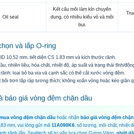
Kết cấu môi làm kín chuyên
Trụ
Oil seal
dụng, có nhiều kiểu vỏ và môi
bụi.
họn và lắp O-ring
ID 10.52 mm, tiết diện CS 1.83 mm và kích thước rãnh.
ầu, nhiên liệu, hóa chất, nhiệt độ, áp suất và trạng thái tĩnh/độn
rãnh; loại bỏ ba via và cạnh sắc có thể cắt xước vòng đệm.
 bôi trơn lắp ráp tương thích; không xoắn vòng hoặc kéo giãn 
à báo giá vòng đệm chặn dầu
mua vòng đệm chặn dầu
hoặc nhận
báo giá vòng đệm chặn
.83 mm, vui lòng gửi mã
11A090K6
, số lượng, môi chất, nhiệt đ
ảnh rãnh lắp. Sealtech sẽ tư vấn lựa chọn O-ring Viton,
phớt d