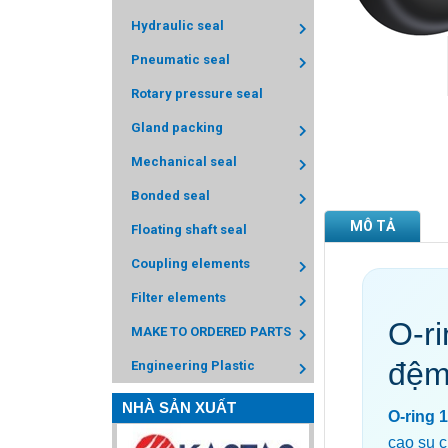
Hydraulic seal
Pneumatic seal
Rotary pressure seal
Gland packing
Mechanical seal
Bonded seal
MÔ TẢ
Floating shaft seal
Coupling elements
Filter elements
O-r
MAKE TO ORDERED PARTS
đệm
Engineering Plastic
NHÀ SẢN XUẤT
O-ring 
cao su c