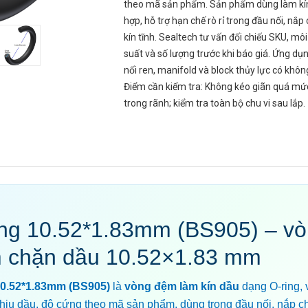
theo mã sản phẩm. Sản phẩm dùng làm kín
hợp, hỗ trợ hạn chế rò rỉ trong đầu nối, nắ
kín tĩnh. Sealtech tư vấn đối chiếu SKU, môi
suất và số lượng trước khi báo giá. Ứng d
nối ren, manifold và block thủy lực có khôn
Điểm cần kiểm tra: Không kéo giãn quá mứ
trong rãnh; kiểm tra toàn bộ chu vi sau lắp.
ing 10.52*1.83mm (BS905) – v
 chặn dầu 10.52×1.83 mm
10.52*1.83mm (BS905)
là
vòng đệm làm kín dầu
dạng O-ring, v
hịu dầu, độ cứng theo mã sản phẩm, dùng trong đầu nối, nắp c