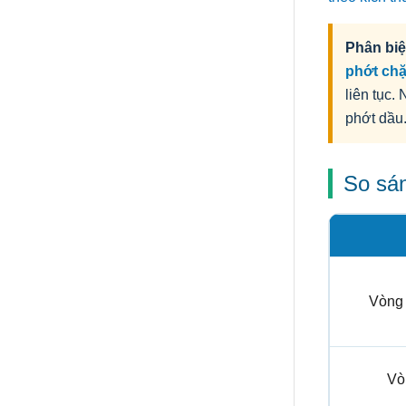
Phân biệ
phớt ch
liên tục.
phớt dầu
So sán
Vòng
Vò