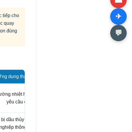
✈
c tiếp cho
ục quay
chọn đúng
💬
ng dụng tham khảo
rường nhiệt hoặc lưu chất
yêu cầu cao.
 bị dầu thủy lực và công
nghiệp thông dụng.