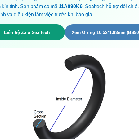
m kín tĩnh. Sản phẩm có mã
11A090K6
; Sealtech hỗ trợ đối chiế
nh và điều kiện làm việc trước khi báo giá.
Liên hệ Zalo Sealtech
Xem O-ring 10.52*1.83mm (BS90