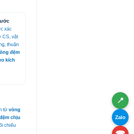
hước
c xác
× CS, vật
ng, thuận
òng đệm
eo kích
📍
m từ
vòng
Zalo
đệm chịu
ối chiếu
☎