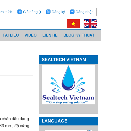
ưa thích
Giỏ hàng
()
Đăng ký
Đăng nhập
TÀI LIỆU
VIDEO
LIÊN HỆ
BLOG KỸ THUẬT
SEALTECH VIETNAM
m chặn dầu dạng
LANGUAGE
1.83 mm, độ cứng