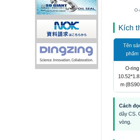
O-
Kích 
Tên sả
phẩm
O-ring
10.52*1.
m (BS90
Cách đọc
dây CS. 
vòng.