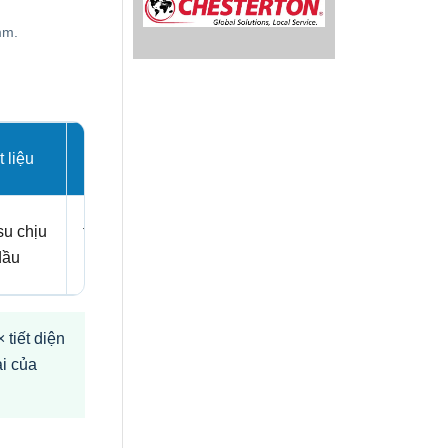
mm.
 liệu
Độ cứng
su chịu
theo mã sản
dầu
phẩm
tiết diện
i của