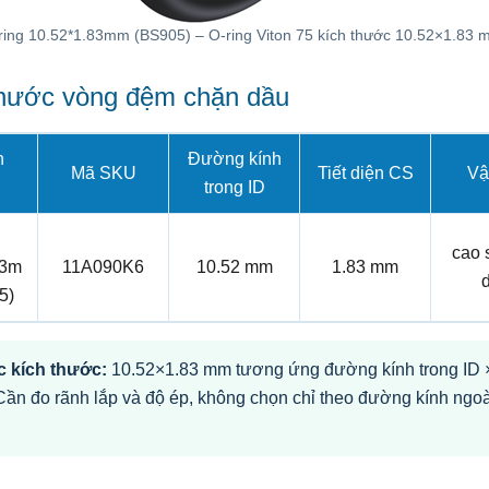
ring 10.52*1.83mm (BS905) – O-ring Viton 75 kích thước 10.52×1.83 
thước vòng đệm chặn dầu
n
Đường kính
Mã SKU
Tiết diện CS
Vật
trong ID
cao 
83m
11A090K6
10.52 mm
1.83 mm
5)
 kích thước:
10.52×1.83 mm tương ứng đường kính trong ID × 
Cần đo rãnh lắp và độ ép, không chọn chỉ theo đường kính ngoà