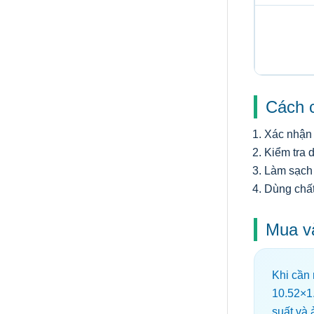
Cách c
Xác nhận 
Kiểm tra d
Làm sạch 
Dùng chất
Mua v
Khi cần
10.52×1
suất và 