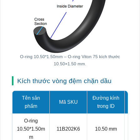
O-ring 10.50*1.50mm – O-ring Viton 75 kích thước
10.50×1.50 mm.
Kích thước vòng đệm chặn dầu
Tên sản
Đường kính
Mã SKU
Tiết
phẩm
trong ID
O-ring
10.50*1.50m
11B202K6
10.50 mm
1.
m