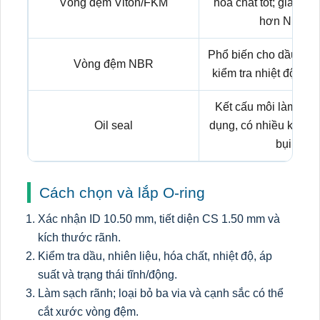
Vòng đệm Viton/FKM
hóa chất tốt; giá th
hơn NBR.
Phổ biến cho dầu kho
Vòng đệm NBR
kiểm tra nhiệt độ và l
Kết cấu môi làm kín
Oil seal
dụng, có nhiều kiểu v
bụi.
Cách chọn và lắp O-ring
Xác nhận ID 10.50 mm, tiết diện CS 1.50 mm và
kích thước rãnh.
Kiểm tra dầu, nhiên liệu, hóa chất, nhiệt độ, áp
suất và trạng thái tĩnh/động.
Làm sạch rãnh; loại bỏ ba via và cạnh sắc có thể
cắt xước vòng đệm.