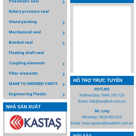
Pneumatic seal
Rotary pressure seal
Gland packing
Mechanical seal
Bonded seal
Floating shaft seal
Coupling elements
Filter elements
HỖ TRỢ TRỰC TUYẾN
MAKE TO ORDERED PARTS
HOTLINE
Engineering Plastic
Hotline/Zalo:
0946 265 720
Email:
info@sealtech.com.vn
NHÀ SẢN XUẤT
Mr. Long
WhatApp:
0918 834 615
Email:
long.nguyen@sealtech.com.vn