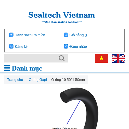
Danh sách ưa thích
Giỏ hàng
()
Đăng ký
Đăng nhập
Danh mục
Trang chủ
O-ring Gapi
O-ring 10.50*1.50mm