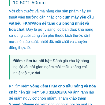
10.50*1.50mm
Với kích thước và mã hàng của sản phẩm này, kỹ
thuật viên thường cân nhắc cho
cụm máy yêu cầu
vật liệu FKM/Viton để tăng dự phòng nhiệt và
hóa chất
. Đây là gợi ý sàng lọc ban đầu; khả năng
sử dụng cuối cùng vẫn phụ thuộc kích thước rãnh,
mức nén, áp suất, nhiệt độ, môi chất và chuyển
động thực tế.
Điểm kiểm tra nổi bật:
Đánh giá chu kỳ nóng–
nguội và thời gian ngâm môi chất, không chỉ
nhiệt độ cực đại.
Khi tìm kiếm
vòng đệm FKM cho dầu nóng và hóa
chất
, nên gửi kèm SKU
11B202K6
và ảnh rãnh lắp
để giảm nguy cơ chọn nhầm. Tham khảo thêm
Speedi Sleeve
để xem ống lót phục hồi bề mặt cổ