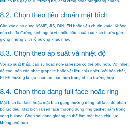
liệu có thể gây rò rỉ, trương nở, chai cứng hoặc hư gioăng nhanh.
8.2. Chọn theo tiêu chuẩn mặt bích
Cần xác định đúng ASME, JIS, DIN, EN hoặc tiêu chuẩn khác. Không
nên chỉ đo đường kính ngoài vì nhiều tiêu chuẩn có kích thước gần
giống nhưng vị trí lỗ bulong khác nhau.
8.3. Chọn theo áp suất và nhiệt độ
Với áp suất thấp, cao su hoặc non-asbestos có thể phù hợp. Với nhiệt
độ cao, nên cân nhắc graphite hoặc vật liệu chịu nhiệt. Với hóa chất,
PTFE thường là lựa chọn an toàn hơn trong nhiều trường hợp.
8.4. Chọn theo dạng full face hoặc ring
Mặt bích flat face hoặc mặt bích gang thường dùng full face để phân
bố lực đều. Mặt bích raised face thường dùng ring gasket nằm trong
vòng bulong. Chọn sai dạng gioăng có thể làm mặt bích chịu lực
không phù hợp.