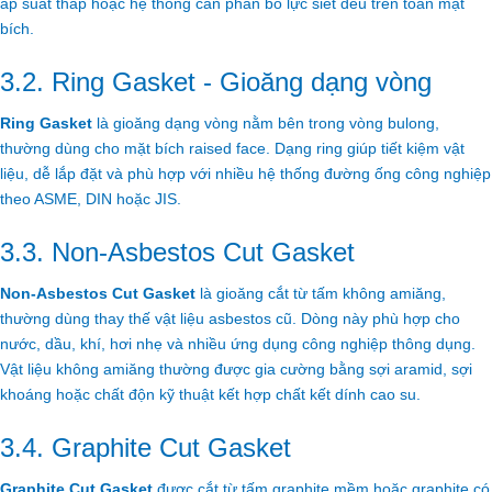
áp suất thấp hoặc hệ thống cần phân bố lực siết đều trên toàn mặt
bích.
3.2. Ring Gasket - Gioăng dạng vòng
Ring Gasket
là gioăng dạng vòng nằm bên trong vòng bulong,
thường dùng cho mặt bích raised face. Dạng ring giúp tiết kiệm vật
liệu, dễ lắp đặt và phù hợp với nhiều hệ thống đường ống công nghiệp
theo ASME, DIN hoặc JIS.
3.3. Non-Asbestos Cut Gasket
Non-Asbestos Cut Gasket
là gioăng cắt từ tấm không amiăng,
thường dùng thay thế vật liệu asbestos cũ. Dòng này phù hợp cho
nước, dầu, khí, hơi nhẹ và nhiều ứng dụng công nghiệp thông dụng.
Vật liệu không amiăng thường được gia cường bằng sợi aramid, sợi
khoáng hoặc chất độn kỹ thuật kết hợp chất kết dính cao su.
3.4. Graphite Cut Gasket
Graphite Cut Gasket
được cắt từ tấm graphite mềm hoặc graphite có