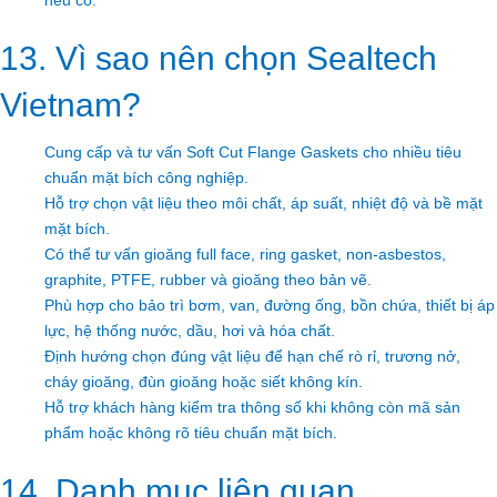
nếu có.
13. Vì sao nên chọn Sealtech
Vietnam?
Cung cấp và tư vấn Soft Cut Flange Gaskets cho nhiều tiêu
chuẩn mặt bích công nghiệp.
Hỗ trợ chọn vật liệu theo môi chất, áp suất, nhiệt độ và bề mặt
mặt bích.
Có thể tư vấn gioăng full face, ring gasket, non-asbestos,
graphite, PTFE, rubber và gioăng theo bản vẽ.
Phù hợp cho bảo trì bơm, van, đường ống, bồn chứa, thiết bị áp
lực, hệ thống nước, dầu, hơi và hóa chất.
Định hướng chọn đúng vật liệu để hạn chế rò rỉ, trương nở,
cháy gioăng, đùn gioăng hoặc siết không kín.
Hỗ trợ khách hàng kiểm tra thông số khi không còn mã sản
phẩm hoặc không rõ tiêu chuẩn mặt bích.
14. Danh mục liên quan