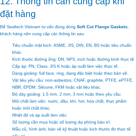
12. Thông tin cần cung cấp khi
đặt hàng
Để Sealtech Vietnam tư vấn đúng dòng
Soft Cut Flange Gaskets
,
khách hàng nên cung cấp các thông tin sau:
Tiêu chuẩn mặt bích: ASME, JIS, DIN, EN, BS hoặc tiêu chuẩn
khác.
Kích thước đường ống: DN, NPS, inch hoặc đường kính thực tế.
Cấp áp: PN, Class, JIS K hoặc áp suất làm việc thực tế.
Dạng gioăng: full face, ring, dạng đặc biệt hoặc theo bản vẽ.
Vật liệu yêu cầu: non-asbestos, CNAF, graphite, PTFE, ePTFE,
NBR, EPDM, Silicone, FKM hoặc vật liệu khác.
Độ dày gioăng: 1.5 mm, 2 mm, 3 mm hoặc theo yêu cầu.
Môi chất làm việc: nước, dầu, khí, hơi, hóa chất, thực phẩm
hoặc môi chất khác.
Nhiệt độ và áp suất làm việc.
Số lượng cần mua hoặc số lượng dự phòng bảo trì.
Mẫu cũ, hình ảnh, bản vẽ kỹ thuật hoặc kích thước đo thực tế