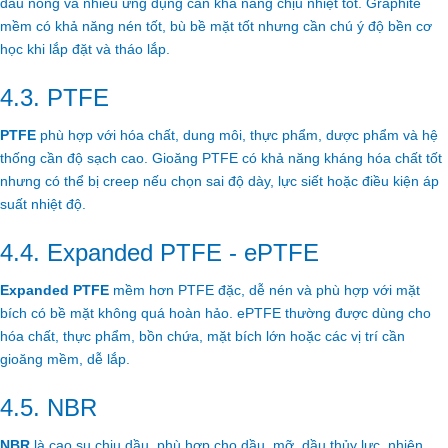
dầu nóng và nhiều ứng dụng cần khả năng chịu nhiệt tốt. Graphite
mềm có khả năng nén tốt, bù bề mặt tốt nhưng cần chú ý độ bền cơ
học khi lắp đặt và tháo lắp.
4.3. PTFE
PTFE
phù hợp với hóa chất, dung môi, thực phẩm, dược phẩm và hệ
thống cần độ sạch cao. Gioăng PTFE có khả năng kháng hóa chất tốt
nhưng có thể bị creep nếu chọn sai độ dày, lực siết hoặc điều kiện áp
suất nhiệt độ.
4.4. Expanded PTFE - ePTFE
Expanded PTFE
mềm hơn PTFE đặc, dễ nén và phù hợp với mặt
bích có bề mặt không quá hoàn hảo. ePTFE thường được dùng cho
hóa chất, thực phẩm, bồn chứa, mặt bích lớn hoặc các vị trí cần
gioăng mềm, dễ lắp.
4.5. NBR
NBR
là cao su chịu dầu, phù hợp cho dầu, mỡ, dầu thủy lực, nhiên