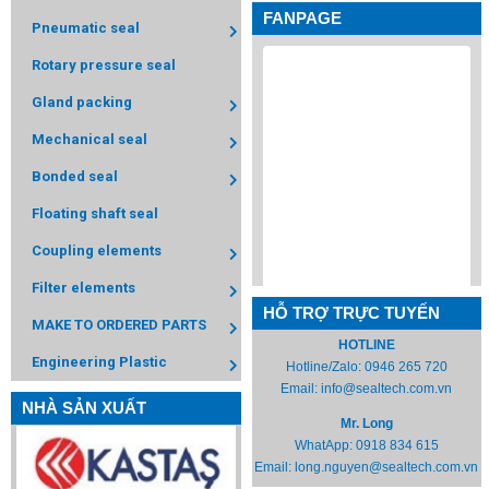
FANPAGE
Pneumatic seal
Rotary pressure seal
Gland packing
Mechanical seal
Bonded seal
Floating shaft seal
Coupling elements
Filter elements
HỖ TRỢ TRỰC TUYẾN
MAKE TO ORDERED PARTS
HOTLINE
Engineering Plastic
Hotline/Zalo:
0946 265 720
Email:
info@sealtech.com.vn
NHÀ SẢN XUẤT
Mr. Long
WhatApp:
0918 834 615
Email:
long.nguyen@sealtech.com.vn