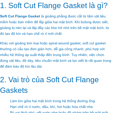
1. Soft Cut Flange Gasket là gì?
Soft Cut Flange Gasket
là gioăng phẳng được cắt từ tấm vật liệu
mềm hoặc bán mềm để lắp giữa hai mặt bích. Khi bulong được siết,
gioăng bị nén lại và lấp đầy các khe hở nhỏ trên bề mặt mặt bích, từ
đó tạo độ kín và hạn chế rò rỉ môi chất.
Khác với gioăng kim loại hoặc spiral wound gasket, soft cut gasket
thường có cấu tạo đơn giản hơn, dễ gia công nhanh, phù hợp với
nhiều hệ thống áp suất thấp đến trung bình. Tuy nhiên, việc chọn
đúng vật liệu, độ dày, tiêu chuẩn mặt bích và lực siết là rất quan trọng
để đảm bảo độ kín lâu dài.
2. Vai trò của Soft Cut Flange
Gaskets
Làm kín giữa hai mặt bích trong hệ thống đường ống.
Hạn chế rò rỉ nước, dầu, khí, hơi hoặc hóa chất nhẹ.
Bù sai lệch nhỏ, vết xước nhẹ hoặc độ nhám trên bề mặt mặt