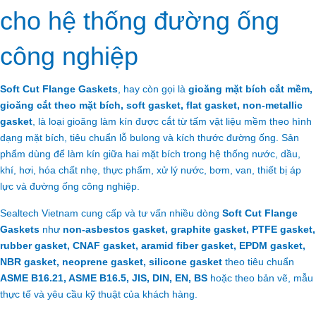
cho hệ thống đường ống
công nghiệp
Soft Cut Flange Gaskets
, hay còn gọi là
gioăng mặt bích cắt mềm,
gioăng cắt theo mặt bích, soft gasket, flat gasket, non-metallic
gasket
, là loại gioăng làm kín được cắt từ tấm vật liệu mềm theo hình
dạng mặt bích, tiêu chuẩn lỗ bulong và kích thước đường ống. Sản
phẩm dùng để làm kín giữa hai mặt bích trong hệ thống nước, dầu,
khí, hơi, hóa chất nhẹ, thực phẩm, xử lý nước, bơm, van, thiết bị áp
lực và đường ống công nghiệp.
Sealtech Vietnam cung cấp và tư vấn nhiều dòng
Soft Cut Flange
Gaskets
như
non-asbestos gasket, graphite gasket, PTFE gasket,
rubber gasket, CNAF gasket, aramid fiber gasket, EPDM gasket,
NBR gasket, neoprene gasket, silicone gasket
theo tiêu chuẩn
ASME B16.21, ASME B16.5, JIS, DIN, EN, BS
hoặc theo bản vẽ, mẫu
thực tế và yêu cầu kỹ thuật của khách hàng.