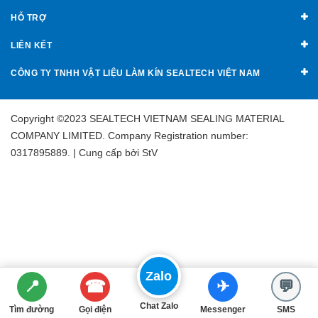
HỖ TRỢ
LIÊN KẾT
CÔNG TY TNHH VẬT LIỆU LÀM KÍN SEALTECH VIỆT NAM
Copyright ©2023 SEALTECH VIETNAM SEALING MATERIAL
COMPANY LIMITED. Company Registration number:
0317895889. | Cung cấp bởi
StV
Zalo
☎
📍
✈
💬
Chat Zalo
Tìm đường
Gọi điện
Messenger
SMS