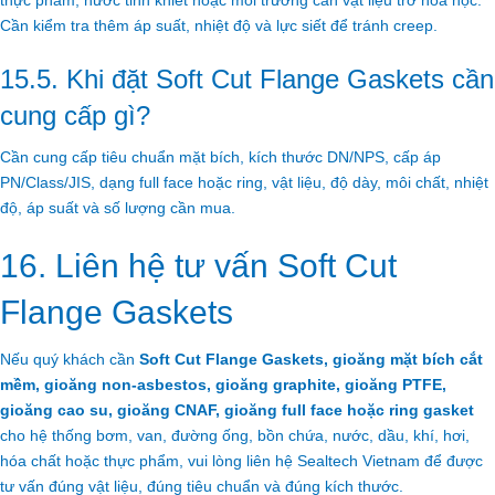
thực phẩm, nước tinh khiết hoặc môi trường cần vật liệu trơ hóa học.
Cần kiểm tra thêm áp suất, nhiệt độ và lực siết để tránh creep.
15.5. Khi đặt Soft Cut Flange Gaskets cần
cung cấp gì?
Cần cung cấp tiêu chuẩn mặt bích, kích thước DN/NPS, cấp áp
PN/Class/JIS, dạng full face hoặc ring, vật liệu, độ dày, môi chất, nhiệt
độ, áp suất và số lượng cần mua.
16. Liên hệ tư vấn Soft Cut
Flange Gaskets
Nếu quý khách cần
Soft Cut Flange Gaskets, gioăng mặt bích cắt
mềm, gioăng non-asbestos, gioăng graphite, gioăng PTFE,
gioăng cao su, gioăng CNAF, gioăng full face hoặc ring gasket
cho hệ thống bơm, van, đường ống, bồn chứa, nước, dầu, khí, hơi,
hóa chất hoặc thực phẩm, vui lòng liên hệ Sealtech Vietnam để được
tư vấn đúng vật liệu, đúng tiêu chuẩn và đúng kích thước.