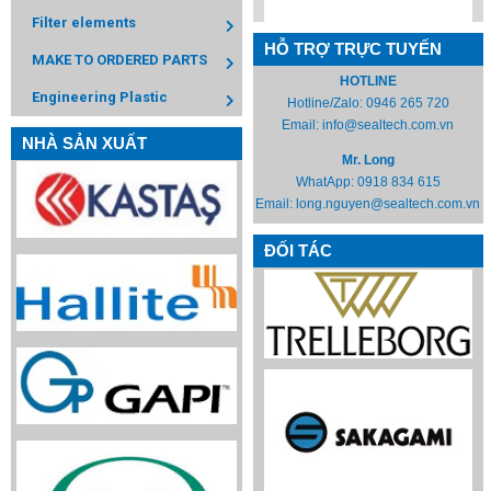
Filter elements
HỖ TRỢ TRỰC TUYẾN
MAKE TO ORDERED PARTS
HOTLINE
Engineering Plastic
Hotline/Zalo:
0946 265 720
Email:
info@sealtech.com.vn
NHÀ SẢN XUẤT
Mr. Long
WhatApp:
0918 834 615
Email:
long.nguyen@sealtech.com.vn
ĐỐI TÁC