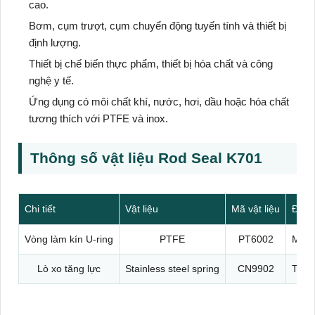
cao.
Bơm, cụm trượt, cụm chuyển động tuyến tính và thiết bị
định lượng.
Thiết bị chế biến thực phẩm, thiết bị hóa chất và công
nghệ y tế.
Ứng dụng có môi chất khí, nước, hơi, dầu hoặc hóa chất
tương thích với PTFE và inox.
Thông số vật liệu Rod Seal K701
Chi tiết
Vật liệu
Mã vật liệu
Đặc 
Vòng làm kín U-ring
PTFE
PT6002
Ma sá
Lò xo tăng lực
Stainless steel spring
CN9902
Tạo l