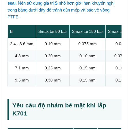
seal
. Nên sử dụng giá trị
S
nhỏ hơn giới hạn khuyến nghị
trong bảng dưới đây để tránh đùn mép và bảo vệ vòng
PTFE.
B
Smax tại 50 bar
Smax tại 150 bar
Smax tại 2
2.4 - 3.6 mm
0.10 mm
0.075 mm
0.05 
4.8 mm
0.20 mm
0.10 mm
0.075 
7.1 mm
0.25 mm
0.15 mm
0.10 
9.5 mm
0.30 mm
0.15 mm
0.13 
Yêu cầu độ nhám bề mặt khi lắp
K701