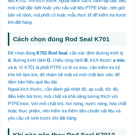
liệu K701. Với kích thước ngoài danh sách, rãnh lắp đặc biệt,
môi chất đặc biệt hoặc yêu cầu vật liệu PTFE khác, nên gửi
bản vẽ rãnh, mã phốt cũ hoặc mẫu thực tế để kiểm tra trước
khi đặt hàng.
Cách chọn đúng Rod Seal K701
Để chọn đúng
K701 Rod Seal
, cần xác định đường kính ty
d
, đường kính rãnh
D
, chiều rộng rãnh
B
, kích thước
a min.
và
n
. Vì K701 là phốt PTFE có lò xo inox, cần kiểm tra kỹ
khe hở làm kín, độ nhám bề mặt và môi chất làm việc để
đảm bảo hiệu quả lâu dài.
Ngoài kích thước, cần đánh giá nhiệt độ, áp suất, tốc độ,
điều kiện bôi trơn, môi chất và khả năng tương thích với
PTFE/inox. Với môi chất khí, hơi nóng, nước nóng, hóa chất
hoặc thực phẩm, nên kiểm tra thêm tiêu chuẩn vật liệu và
yêu cầu vệ sinh trước khi đặt hàng.
Khi nào nên thay Rod Seal K701?