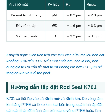
Vị trí bề mặt
Ký hiệu
Ra
Rmax
Bề mặt trượt của ty
Ød
≤ 0.2 µm
≤ 2.0 µm
Đáy rãnh lắp
ØD
≤ 1.6 µm
≤ 6.3 µm
Mặt bên rãnh
B
≤ 3.2 µm
≤ 15 µm
Khuyến nghị: Diện tích tiếp xúc làm việc của vật liệu nên đạt
khoảng 50% đến 90%. Nếu môi chất làm việc là khí, nên
dùng giá trị Ra của bề mặt trượt không lớn hơn 0.15 µm để
tăng độ kín và tuổi thọ phốt.
Hướng dẫn lắp đặt Rod Seal K701
K701 có thể lắp vào cả
rãnh mở
và
rãnh kín
. Do vòng làm
kín bằng PTFE có lò xo kim loại bên trong, quá trình lắp đặt
cần cẩn thận để tránh làm biến dạng vòng PTFE hoặc làm