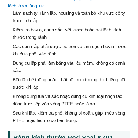
lệch lò xo tăng lực.
Làm sạch ty, rãnh lắp, housing và toàn bộ khu vực cổ ty
trước khi lắp.
Kiểm tra bavia, cạnh sắc, vết xước hoặc sai lệch kích
thước trong rãnh.
Các cạnh lắp phải được bo tròn và làm sạch bavia trước
khi đưa phốt vào rãnh.
Dụng cụ lắp phải làm bằng vật liệu mềm, không có cạnh
sắc.
Bôi dầu hệ thống hoặc chất bôi trơn tương thích lên phốt
trước khi lắp.
Không dùng tua vít sắc hoặc dụng cụ kim loại nhọn tác
động trực tiếp vào vòng PTFE hoặc lò xo.
Sau khi lắp, kiểm tra phốt không bị xoắn, gập, méo vòng
PTFE hoặc lệch lò xo bên trong.
Bảng kích thước Rod Seal K701