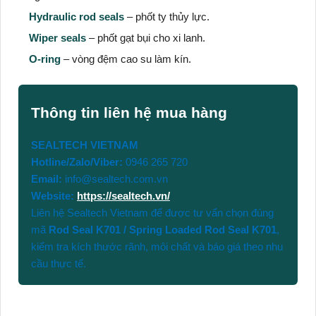
Hydraulic rod seals
– phốt ty thủy lực.
Wiper seals
– phốt gạt bụi cho xi lanh.
O-ring
– vòng đệm cao su làm kín.
Thông tin liên hệ mua hàng
SEALTECH VIETNAM
Hotline/Zalo/Viber:
0946 265 720
Email:
info@sealtech.com.vn
Website:
https://sealtech.vn/
Liên hệ Sealtech Vietnam để được tư vấn chọn đúng
mã
Rod Seal K701 / Spring Loaded Rod Seal K701
,
kiểm tra kích thước rãnh, môi chất và báo giá theo nhu
cầu thực tế.