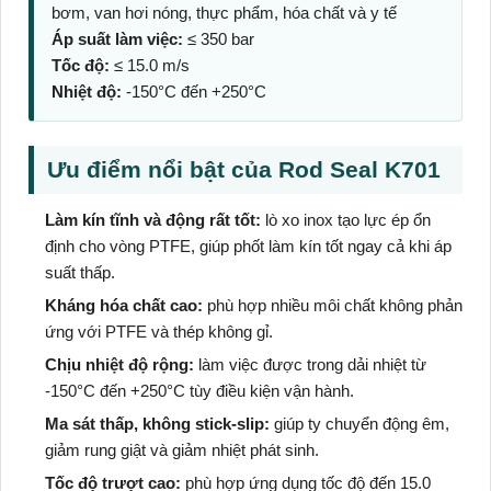
bơm, van hơi nóng, thực phẩm, hóa chất và y tế
Áp suất làm việc:
≤ 350 bar
Tốc độ:
≤ 15.0 m/s
Nhiệt độ:
-150°C đến +250°C
Ưu điểm nổi bật của Rod Seal K701
Làm kín tĩnh và động rất tốt:
lò xo inox tạo lực ép ổn
định cho vòng PTFE, giúp phốt làm kín tốt ngay cả khi áp
suất thấp.
Kháng hóa chất cao:
phù hợp nhiều môi chất không phản
ứng với PTFE và thép không gỉ.
Chịu nhiệt độ rộng:
làm việc được trong dải nhiệt từ
-150°C đến +250°C tùy điều kiện vận hành.
Ma sát thấp, không stick-slip:
giúp ty chuyển động êm,
giảm rung giật và giảm nhiệt phát sinh.
Tốc độ trượt cao:
phù hợp ứng dụng tốc độ đến 15.0