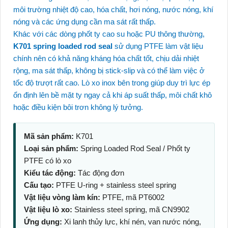
môi trường nhiệt độ cao, hóa chất, hơi nóng, nước nóng, khí
nóng và các ứng dụng cần ma sát rất thấp.
Khác với các dòng phốt ty cao su hoặc PU thông thường,
K701 spring loaded rod seal
sử dụng PTFE làm vật liệu
chính nên có khả năng kháng hóa chất tốt, chịu dải nhiệt
rộng, ma sát thấp, không bị stick-slip và có thể làm việc ở
tốc độ trượt rất cao. Lò xo inox bên trong giúp duy trì lực ép
ổn định lên bề mặt ty ngay cả khi áp suất thấp, môi chất khô
hoặc điều kiện bôi trơn không lý tưởng.
Mã sản phẩm:
K701
Loại sản phẩm:
Spring Loaded Rod Seal / Phốt ty
PTFE có lò xo
Kiểu tác động:
Tác động đơn
Cấu tạo:
PTFE U-ring + stainless steel spring
Vật liệu vòng làm kín:
PTFE, mã PT6002
Vật liệu lò xo:
Stainless steel spring, mã CN9902
Ứng dụng:
Xi lanh thủy lực, khí nén, van nước nóng,