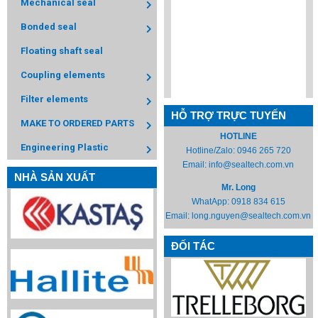
Mechanical seal
Bonded seal
Floating shaft seal
Coupling elements
Filter elements
HỖ TRỢ TRỰC TUYẾN
MAKE TO ORDERED PARTS
HOTLINE
Engineering Plastic
Hotline/Zalo:
0946 265 720
Email:
info@sealtech.com.vn
NHÀ SẢN XUẤT
Mr. Long
WhatApp:
0918 834 615
Email:
long.nguyen@sealtech.com.vn
ĐỐI TÁC