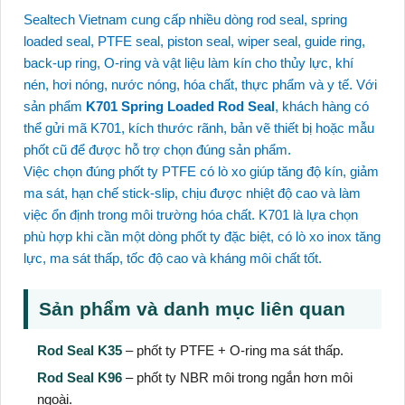
Sealtech Vietnam cung cấp nhiều dòng rod seal, spring
loaded seal, PTFE seal, piston seal, wiper seal, guide ring,
back-up ring, O-ring và vật liệu làm kín cho thủy lực, khí
nén, hơi nóng, nước nóng, hóa chất, thực phẩm và y tế. Với
sản phẩm
K701 Spring Loaded Rod Seal
, khách hàng có
thể gửi mã K701, kích thước rãnh, bản vẽ thiết bị hoặc mẫu
phốt cũ để được hỗ trợ chọn đúng sản phẩm.
Việc chọn đúng phốt ty PTFE có lò xo giúp tăng độ kín, giảm
ma sát, hạn chế stick-slip, chịu được nhiệt độ cao và làm
việc ổn định trong môi trường hóa chất. K701 là lựa chọn
phù hợp khi cần một dòng phốt ty đặc biệt, có lò xo inox tăng
lực, ma sát thấp, tốc độ cao và kháng môi chất tốt.
Sản phẩm và danh mục liên quan
Rod Seal K35
– phốt ty PTFE + O-ring ma sát thấp.
Rod Seal K96
– phốt ty NBR môi trong ngắn hơn môi
ngoài.