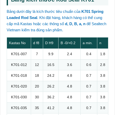
Bảng dưới đây là kích thước tiêu chuẩn của
K701 Spring
Loaded Rod Seal
. Khi đặt hàng, khách hàng có thể cung
cấp mã Kastas hoặc các thông số
d, D, B, a, n
để Sealtech
Vietnam kiểm tra đúng sản phẩm.
Kastas No
d f8
D H9
B -0/+0.2
a min.
n
K701-007
7
9.9
2.4
0.4
1.8
K701-012
12
16.5
3.6
0.6
2.8
K701-018
18
24.2
4.8
0.7
3.8
K701-020
20
26.2
4.8
0.7
3.8
K701-030
30
36.2
4.8
0.7
3.8
K701-035
35
41.2
4.8
0.7
3.8