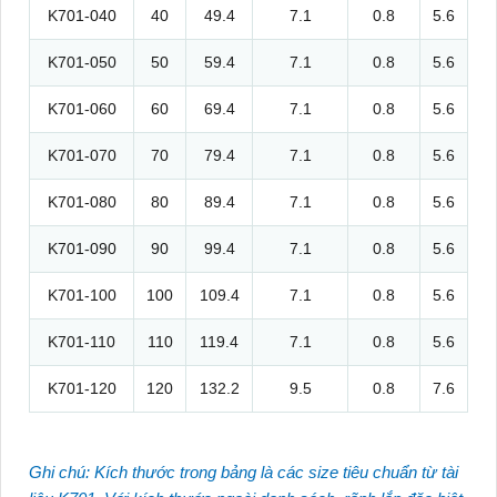
K701-040
40
49.4
7.1
0.8
5.6
K701-050
50
59.4
7.1
0.8
5.6
K701-060
60
69.4
7.1
0.8
5.6
K701-070
70
79.4
7.1
0.8
5.6
K701-080
80
89.4
7.1
0.8
5.6
K701-090
90
99.4
7.1
0.8
5.6
K701-100
100
109.4
7.1
0.8
5.6
K701-110
110
119.4
7.1
0.8
5.6
K701-120
120
132.2
9.5
0.8
7.6
Ghi chú: Kích thước trong bảng là các size tiêu chuẩn từ tài