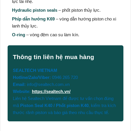
lực tải nhẹ.
Hydraulic piston seals
– phốt piston thủy lực.
Phíp dẫn hướng K69
– vòng dẫn hướng piston cho xi
lanh thủy lực.
O-ring
– vòng đệm cao su làm kín.
Thông tin liên hệ mua hàng
SEALTECH VIETNAM
Hotline/Zalo/Viber:
0946 265 720
Email:
info@sealtech.com.vn
Website:
https://sealtech.vn/
Liên hệ Sealtech Vietnam để được tư vấn chọn đúng
mã
Piston Seal K40 / Phốt piston K40
, kiểm tra kích
thước rãnh piston và báo giá theo nhu cầu thực tế.