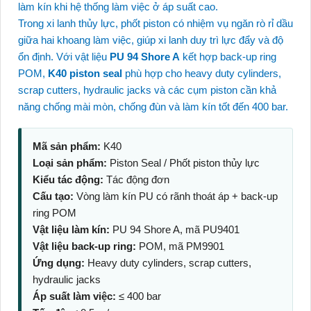
làm kín khi hệ thống làm việc ở áp suất cao.
Trong xi lanh thủy lực, phốt piston có nhiệm vụ ngăn rò rỉ dầu
giữa hai khoang làm việc, giúp xi lanh duy trì lực đẩy và độ
ổn định. Với vật liệu
PU 94 Shore A
kết hợp back-up ring
POM,
K40 piston seal
phù hợp cho heavy duty cylinders,
scrap cutters, hydraulic jacks và các cụm piston cần khả
năng chống mài mòn, chống đùn và làm kín tốt đến 400 bar.
Mã sản phẩm:
K40
Loại sản phẩm:
Piston Seal / Phốt piston thủy lực
Kiểu tác động:
Tác động đơn
Cấu tạo:
Vòng làm kín PU có rãnh thoát áp + back-up
ring POM
Vật liệu làm kín:
PU 94 Shore A, mã PU9401
Vật liệu back-up ring:
POM, mã PM9901
Ứng dụng:
Heavy duty cylinders, scrap cutters,
hydraulic jacks
Áp suất làm việc:
≤ 400 bar