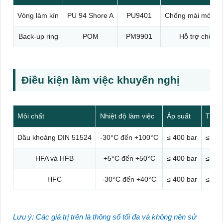
Vòng làm kín
PU 94 Shore A
PU9401
Chống mài mòn cao
Back-up ring
POM
PM9901
Hỗ trợ chống 
Điều kiện làm việc khuyến nghị
Môi chất
Nhiệt độ làm việc
Áp suất
Tốc 
Dầu khoáng DIN 51524
-30°C đến +100°C
≤ 400 bar
≤ 0.5
HFA và HFB
+5°C đến +50°C
≤ 400 bar
≤ 0.5
HFC
-30°C đến +40°C
≤ 400 bar
≤ 0.5
Lưu ý: Các giá trị trên là thông số tối đa và không nên sử