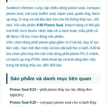
Sealtech Vietnam cung cấp nhiều dòng piston seal, compact
piston seal, rod seal, buffer seal, wiper seal, guide ring, back-
up ring, O-ring và vật liệu làm kín cho hệ thống thủy lực, khí
nén. Với sản phẩm
K40 Piston Seal
, khách hàng có thể gửi
mã K40, kích thước rãnh, bản vẽ xi lanh hoặc mẫu phốt cũ
để được hỗ trợ chọn đúng sản phẩm.
Việc chọn đúng phốt piston giúp giảm rò rỉ nội bộ, duy trì lực
làm việc, hạn chế đùn mép và kéo dài tuổi thọ xi lanh. K40 là
lựa chọn phù hợp khi cần một dòng phốt piston PU 2 mảnh,
có back-up ring POM, rãnh thoát áp và khả năng làm việc
trong hệ thống thủy lực đến 400 bar.
Sản phẩm và danh mục liên quan
Piston Seal K23
– phốt piston thủy lực tác động đơn
NBR/PU.
Piston Seal K20
– compact piston seal cho xi lanh thủy