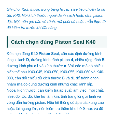
Ghi chú: Kích thước trong bảng là các size tiêu chuẩn từ tài
liệu K40. Với kích thước ngoài danh sách hoặc rãnh piston
đặc biệt, nên gửi bản vẽ rãnh, mã phốt cũ hoặc mẫu thực tế
để kiểm tra trước khi đặt hàng.
Cách chọn đúng Piston Seal K40
Để chọn đúng
K40 Piston Seal
, cần xác định đường kính
lòng xi lanh
D
, đường kính rãnh piston
d
, chiều rộng rãnh
B
,
đường kính phụ
d1
và kích thước
n
. Với các mã có nhiều
biến thể như K40-045, K40-050, K40-055, K40-060 và K40-
080, cần đối chiếu đủ kích thước B và d1 để tránh chọn
nhầm mã có cùng đường kính nhưng khác rãnh lắp.
Ngoài kích thước, cần kiểm tra áp suất làm việc, môi chất,
nhiệt độ, tốc độ, khe hở làm kín, tình trạng lòng xi lanh và
vòng dẫn hướng piston. Nếu hệ thống có áp suất xung cao
hoặc tải ngang lớn, nên kiểm tra thêm khe hở Smax và độ