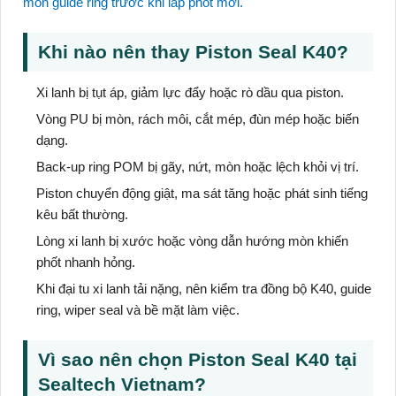
mòn guide ring trước khi lắp phốt mới.
Khi nào nên thay Piston Seal K40?
Xi lanh bị tụt áp, giảm lực đẩy hoặc rò dầu qua piston.
Vòng PU bị mòn, rách môi, cắt mép, đùn mép hoặc biến
dạng.
Back-up ring POM bị gãy, nứt, mòn hoặc lệch khỏi vị trí.
Piston chuyển động giật, ma sát tăng hoặc phát sinh tiếng
kêu bất thường.
Lòng xi lanh bị xước hoặc vòng dẫn hướng mòn khiến
phốt nhanh hỏng.
Khi đại tu xi lanh tải nặng, nên kiểm tra đồng bộ K40, guide
ring, wiper seal và bề mặt làm việc.
Vì sao nên chọn Piston Seal K40 tại
Sealtech Vietnam?