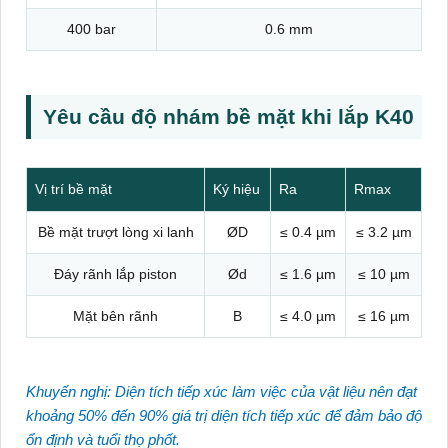
400 bar
0.6 mm
Yêu cầu độ nhám bề mặt khi lắp K40
Vị trí bề mặt
Ký hiệu
Ra
Rmax
Bề mặt trượt lòng xi lanh
ØD
≤ 0.4 µm
≤ 3.2 µm
Đáy rãnh lắp piston
Ød
≤ 1.6 µm
≤ 10 µm
Mặt bên rãnh
B
≤ 4.0 µm
≤ 16 µm
Khuyến nghị: Diện tích tiếp xúc làm việc của vật liệu nên đạt
khoảng 50% đến 90% giá trị diện tích tiếp xúc để đảm bảo độ
ổn định và tuổi thọ phốt.