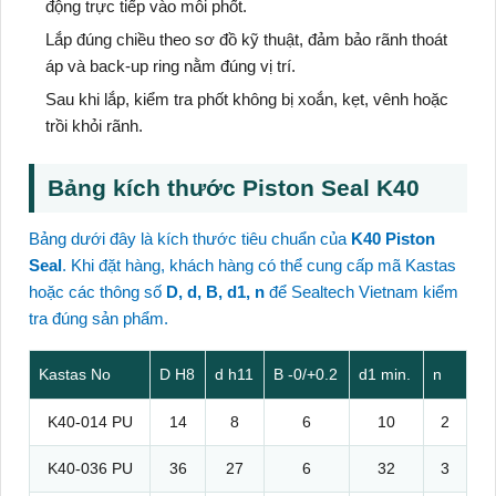
động trực tiếp vào môi phốt.
Lắp đúng chiều theo sơ đồ kỹ thuật, đảm bảo rãnh thoát
áp và back-up ring nằm đúng vị trí.
Sau khi lắp, kiểm tra phốt không bị xoắn, kẹt, vênh hoặc
trồi khỏi rãnh.
Bảng kích thước Piston Seal K40
Bảng dưới đây là kích thước tiêu chuẩn của
K40 Piston
Seal
. Khi đặt hàng, khách hàng có thể cung cấp mã Kastas
hoặc các thông số
D, d, B, d1, n
để Sealtech Vietnam kiểm
tra đúng sản phẩm.
Kastas No
D H8
d h11
B -0/+0.2
d1 min.
n
K40-014 PU
14
8
6
10
2
K40-036 PU
36
27
6
32
3