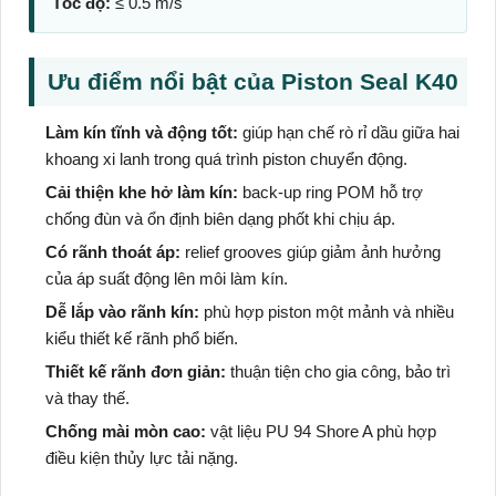
Tốc độ:
≤ 0.5 m/s
Ưu điểm nổi bật của Piston Seal K40
Làm kín tĩnh và động tốt:
giúp hạn chế rò rỉ dầu giữa hai
khoang xi lanh trong quá trình piston chuyển động.
Cải thiện khe hở làm kín:
back-up ring POM hỗ trợ
chống đùn và ổn định biên dạng phốt khi chịu áp.
Có rãnh thoát áp:
relief grooves giúp giảm ảnh hưởng
của áp suất động lên môi làm kín.
Dễ lắp vào rãnh kín:
phù hợp piston một mảnh và nhiều
kiểu thiết kế rãnh phổ biến.
Thiết kế rãnh đơn giản:
thuận tiện cho gia công, bảo trì
và thay thế.
Chống mài mòn cao:
vật liệu PU 94 Shore A phù hợp
điều kiện thủy lực tải nặng.