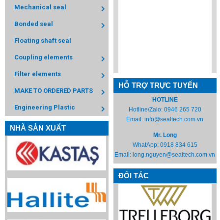
Mechanical seal
Bonded seal
Floating shaft seal
Coupling elements
Filter elements
HỖ TRỢ TRỰC TUYẾN
MAKE TO ORDERED PARTS
HOTLINE
Engineering Plastic
Hotline/Zalo:
0946 265 720
Email:
info@sealtech.com.vn
NHÀ SẢN XUẤT
Mr. Long
WhatApp:
0918 834 615
Email:
long.nguyen@sealtech.com.vn
ĐỐI TÁC