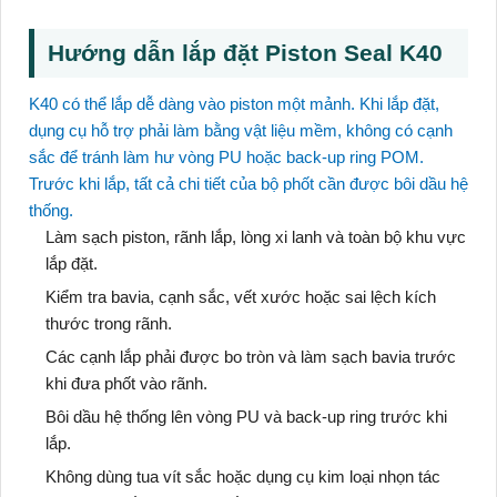
Hướng dẫn lắp đặt Piston Seal K40
K40 có thể lắp dễ dàng vào piston một mảnh. Khi lắp đặt,
dụng cụ hỗ trợ phải làm bằng vật liệu mềm, không có cạnh
sắc để tránh làm hư vòng PU hoặc back-up ring POM.
Trước khi lắp, tất cả chi tiết của bộ phốt cần được bôi dầu hệ
thống.
Làm sạch piston, rãnh lắp, lòng xi lanh và toàn bộ khu vực
lắp đặt.
Kiểm tra bavia, cạnh sắc, vết xước hoặc sai lệch kích
thước trong rãnh.
Các cạnh lắp phải được bo tròn và làm sạch bavia trước
khi đưa phốt vào rãnh.
Bôi dầu hệ thống lên vòng PU và back-up ring trước khi
lắp.
Không dùng tua vít sắc hoặc dụng cụ kim loại nhọn tác