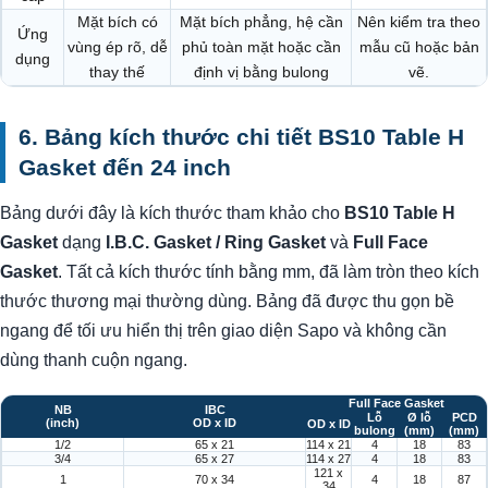
Mặt bích có
Mặt bích phẳng, hệ cần
Nên kiểm tra theo
Ứng
vùng ép rõ, dễ
phủ toàn mặt hoặc cần
mẫu cũ hoặc bản
dụng
thay thế
định vị bằng bulong
vẽ.
6. Bảng kích thước chi tiết BS10 Table H
Gasket đến 24 inch
Bảng dưới đây là kích thước tham khảo cho
BS10 Table H
Gasket
dạng
I.B.C. Gasket / Ring Gasket
và
Full Face
Gasket
. Tất cả kích thước tính bằng mm, đã làm tròn theo kích
thước thương mại thường dùng. Bảng đã được thu gọn bề
ngang để tối ưu hiển thị trên giao diện Sapo và không cần
dùng thanh cuộn ngang.
Full Face Gasket
NB
IBC
Lỗ
Ø lỗ
PCD
(inch)
OD x ID
OD x ID
bulong
(mm)
(mm)
1/2
65 x 21
114 x 21
4
18
83
3/4
65 x 27
114 x 27
4
18
83
121 x
1
70 x 34
4
18
87
34