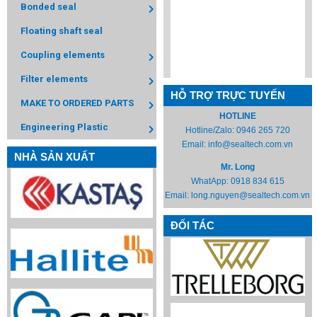
Bonded seal
Floating shaft seal
Coupling elements
Filter elements
HỖ TRỢ TRỰC TUYẾN
MAKE TO ORDERED PARTS
HOTLINE
Engineering Plastic
Hotline/Zalo:
0946 265 720
Email:
info@sealtech.com.vn
NHÀ SẢN XUẤT
Mr. Long
WhatApp:
0918 834 615
Email:
long.nguyen@sealtech.com.vn
ĐỐI TÁC