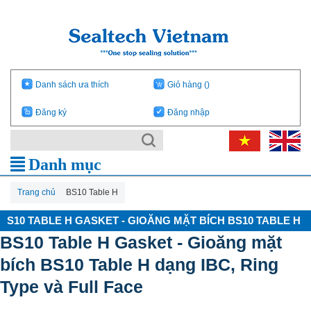
Danh sách ưa thích
Giỏ hàng
()
Đăng ký
Đăng nhập
Danh mục
Trang chủ
BS10 Table H
S10 TABLE H GASKET - GIOĂNG MẶT BÍCH BS10 TABLE H
BS10 Table H Gasket - Gioăng mặt
bích BS10 Table H dạng IBC, Ring
Type và Full Face