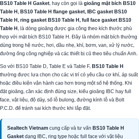
BS10 Table H Gasket
, hay còn gọi là
gioăng mặt bích BS10
Table H, BS10 Table H flange gasket, IBC gasket BS10
Table H, ring gasket BS10 Table H, full face gasket BS10
Table H
, là dòng gioăng được gia công theo kích thước phù
hợp với mặt bích BS10 Table H. Đây là nhóm mặt bích thường
dùng trong hệ nước, hơi, dầu nhẹ, khí, bơm, van, xử lý nước,
đường ống công nghiệp và các thiết bị cũ theo tiêu chuẩn Anh.
So với BS10 Table D, Table E và Table F,
BS10 Table H
thường được lựa chọn cho các vị trí có yêu cầu cơ khí, áp suất
hoặc điều kiện vận hành cao hơn trong một số hệ thống. Khi
đặt gioăng, cần xác định đúng size, kiểu gioăng IBC hay full
face, vật liệu, độ dày, số lỗ bulong, đường kính lỗ và Bolt
P.C.D. để tránh sai kích thước khi lắp đặt.
Sealtech Vietnam
cung cấp và tư vấn
BS10 Table H
Gasket
dạng IBC, ring type hoặc full face với vật liệu