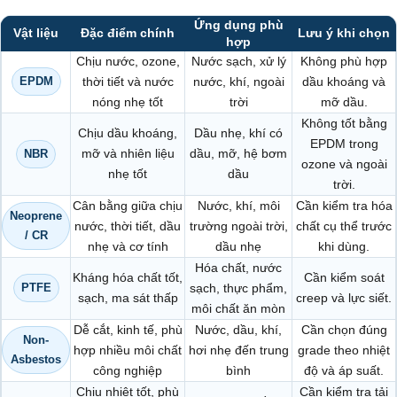
Ứng dụng phù
Vật liệu
Đặc điểm chính
Lưu ý khi chọn
hợp
Chịu nước, ozone,
Nước sạch, xử lý
Không phù hợp
EPDM
thời tiết và nước
nước, khí, ngoài
dầu khoáng và
nóng nhẹ tốt
trời
mỡ dầu.
Không tốt bằng
Chịu dầu khoáng,
Dầu nhẹ, khí có
EPDM trong
mỡ và nhiên liệu
dầu, mỡ, hệ bơm
NBR
ozone và ngoài
nhẹ tốt
dầu
trời.
Cân bằng giữa chịu
Nước, khí, môi
Cần kiểm tra hóa
Neoprene
nước, thời tiết, dầu
trường ngoài trời,
chất cụ thể trước
/ CR
nhẹ và cơ tính
dầu nhẹ
khi dùng.
Hóa chất, nước
Kháng hóa chất tốt,
Cần kiểm soát
PTFE
sạch, thực phẩm,
sạch, ma sát thấp
creep và lực siết.
môi chất ăn mòn
Dễ cắt, kinh tế, phù
Nước, dầu, khí,
Cần chọn đúng
Non-
hợp nhiều môi chất
hơi nhẹ đến trung
grade theo nhiệt
Asbestos
công nghiệp
bình
độ và áp suất.
Chịu nhiệt tốt, phù
Cần kiểm tra tải