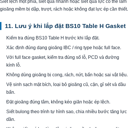
Siết lệch một phía, siết quá nhanh hoặc siết quá lực có thể làm
gioăng mềm bị dập, trượt, rách hoặc không đạt lực ép cần thiết.
11. Lưu ý khi lắp đặt BS10 Table H Gasket
Kiểm tra đúng BS10 Table H trước khi lắp đặt.
Xác định đúng dạng gioăng IBC / ring type hoặc full face.
Với full face gasket, kiểm tra đúng số lỗ, PCD và đường
kính lỗ.
Không dùng gioăng bị cong, rách, nứt, bẩn hoặc sai vật liệu.
Vệ sinh sạch mặt bích, loại bỏ gioăng cũ, cặn, gỉ sét và dầu
bẩn.
Đặt gioăng đúng tâm, không kéo giãn hoặc ép lệch.
Siết bulong theo trình tự hình sao, chia nhiều bước tăng lực
dần.