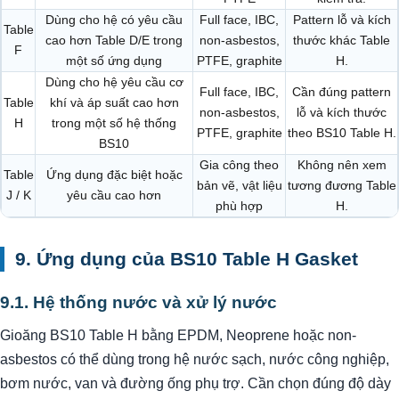
Dùng cho hệ có yêu cầu
Full face, IBC,
Pattern lỗ và kích
Table
cao hơn Table D/E trong
non-asbestos,
thước khác Table
F
một số ứng dụng
PTFE, graphite
H.
Dùng cho hệ yêu cầu cơ
Full face, IBC,
Cần đúng pattern
Table
khí và áp suất cao hơn
non-asbestos,
lỗ và kích thước
H
trong một số hệ thống
PTFE, graphite
theo BS10 Table H.
BS10
Gia công theo
Không nên xem
Table
Ứng dụng đặc biệt hoặc
bản vẽ, vật liệu
tương đương Table
J / K
yêu cầu cao hơn
phù hợp
H.
9. Ứng dụng của BS10 Table H Gasket
9.1. Hệ thống nước và xử lý nước
Gioăng BS10 Table H bằng EPDM, Neoprene hoặc non-
asbestos có thể dùng trong hệ nước sạch, nước công nghiệp,
bơm nước, van và đường ống phụ trợ. Cần chọn đúng độ dày