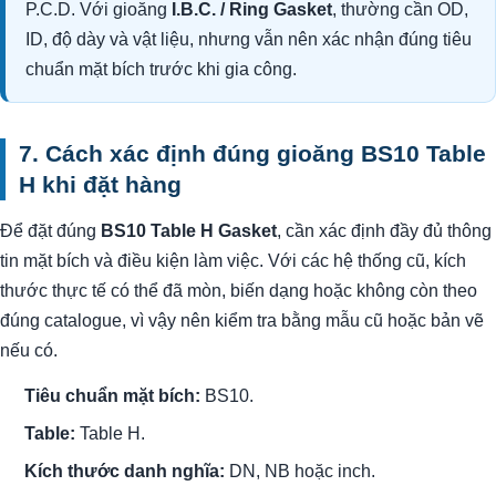
432
P.C.D. Với gioăng
I.B.C. / Ring Gasket
, thường cần OD,
641 x
17
556 x 457
20
29
584
457
ID, độ dày và vật liệu, nhưng vẫn nên xác nhận đúng tiêu
673 x
18
578 x 483
20
32
610
483
chuẩn mặt bích trước khi gia công.
705 x
19
610 x 508
20
32
641
508
737 x
20
641 x 533
24
32
673
533
762 x
21
667 x 559
24
32
699
559
7. Cách xác định đúng gioăng BS10 Table
787 x
22
692 x 584
24
32
724
584
H khi đặt hàng
826 x
23
721 x 610
24
35
756
610
851 x
24
746 x 635
24
35
781
635
Để đặt đúng
BS10 Table H Gasket
, cần xác định đầy đủ thông
tin mặt bích và điều kiện làm việc. Với các hệ thống cũ, kích
thước thực tế có thể đã mòn, biến dạng hoặc không còn theo
đúng catalogue, vì vậy nên kiểm tra bằng mẫu cũ hoặc bản vẽ
nếu có.
Tiêu chuẩn mặt bích:
BS10.
Table:
Table H.
Kích thước danh nghĩa:
DN, NB hoặc inch.