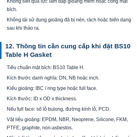
Không siết quá lực làm dập gioăng mềm hoặc cong mặt
bích.
Không tái sử dụng gioăng đã bị nén, rách hoặc biến dạng
sau khi tháo ra.
12. Thông tin cần cung cấp khi đặt BS10
Table H Gasket
Tiêu chuẩn mặt bích: BS10 Table H.
Kích thước danh nghĩa: DN, NB hoặc inch.
Kiểu gioăng: IBC / ring type hoặc full face.
Kích thước: ID x OD x thickness.
Nếu full face: số lỗ bulong, đường kính lỗ, PCD.
Vật liệu gioăng: EPDM, NBR, Neoprene, Silicone, FKM,
PTFE, graphite, non-asbestos.