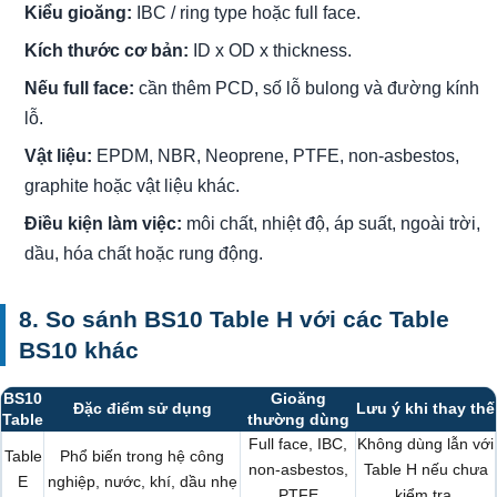
Kiểu gioăng:
IBC / ring type hoặc full face.
Kích thước cơ bản:
ID x OD x thickness.
Nếu full face:
cần thêm PCD, số lỗ bulong và đường kính
lỗ.
Vật liệu:
EPDM, NBR, Neoprene, PTFE, non-asbestos,
graphite hoặc vật liệu khác.
Điều kiện làm việc:
môi chất, nhiệt độ, áp suất, ngoài trời,
dầu, hóa chất hoặc rung động.
8. So sánh BS10 Table H với các Table
BS10 khác
BS10
Gioăng
Đặc điểm sử dụng
Lưu ý khi thay thế
Table
thường dùng
Full face, IBC,
Không dùng lẫn với
Table
Phổ biến trong hệ công
non-asbestos,
Table H nếu chưa
E
nghiệp, nước, khí, dầu nhẹ
PTFE
kiểm tra.