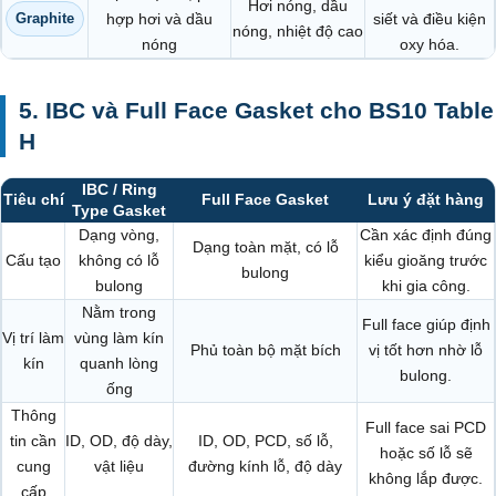
Hơi nóng, dầu
Graphite
hợp hơi và dầu
siết và điều kiện
nóng, nhiệt độ cao
nóng
oxy hóa.
5. IBC và Full Face Gasket cho BS10 Table
H
IBC / Ring
Tiêu chí
Full Face Gasket
Lưu ý đặt hàng
Type Gasket
Dạng vòng,
Cần xác định đúng
Dạng toàn mặt, có lỗ
Cấu tạo
không có lỗ
kiểu gioăng trước
bulong
bulong
khi gia công.
Nằm trong
Full face giúp định
Vị trí làm
vùng làm kín
Phủ toàn bộ mặt bích
vị tốt hơn nhờ lỗ
kín
quanh lòng
bulong.
ống
Thông
Full face sai PCD
tin cần
ID, OD, độ dày,
ID, OD, PCD, số lỗ,
hoặc số lỗ sẽ
cung
vật liệu
đường kính lỗ, độ dày
không lắp được.
cấp