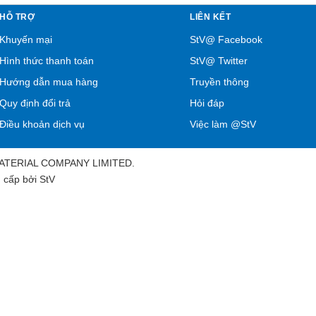
HỖ TRỢ
LIÊN KẾT
Khuyến mại
StV@ Facebook
Hình thức thanh toán
StV@ Twitter
Hướng dẫn mua hàng
Truyền thông
Quy định đổi trả
Hỏi đáp
Điều khoản dịch vụ
Việc làm @StV
MATERIAL COMPANY LIMITED.
 cấp bởi
StV