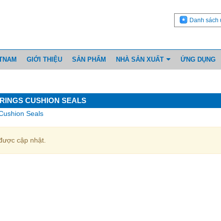
Danh sách 
ETNAM
GIỚI THIỆU
SẢN PHẨM
NHÀ SẢN XUẤT
ỨNG DỤNG
RINGS CUSHION SEALS
Cushion Seals
ược cập nhật.