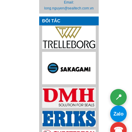
Email:
long.nguyen@sealtech.com.vn
ĐỐI TÁC
📍
Zalo
☎