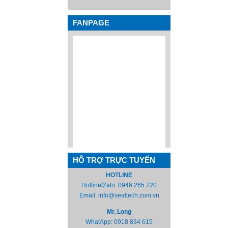
FANPAGE
HỖ TRỢ TRỰC TUYẾN
HOTLINE
Hotline/Zalo:
0946 265 720
Email:
info@sealtech.com.vn
Mr. Long
WhatApp:
0918 834 615