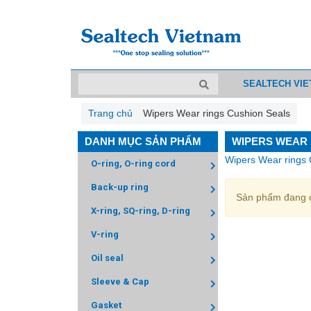
SEALTECH VI
Trang chủ
Wipers Wear rings Cushion Seals
DANH MỤC SẢN PHẨM
WIPERS WEAR 
Wipers Wear rings 
O-ring, O-ring cord
Back-up ring
Sản phẩm đang đ
X-ring, SQ-ring, D-ring
V-ring
Oil seal
Sleeve & Cap
Gasket