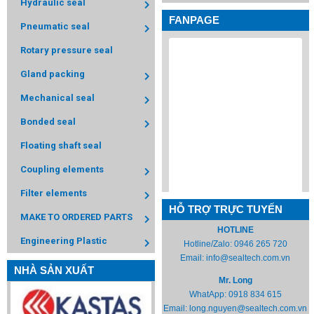
Hydraulic seal
FANPAGE
Pneumatic seal
Rotary pressure seal
Gland packing
Mechanical seal
Bonded seal
Floating shaft seal
Coupling elements
Filter elements
HỖ TRỢ TRỰC TUYẾN
MAKE TO ORDERED PARTS
HOTLINE
Engineering Plastic
Hotline/Zalo:
0946 265 720
Email:
info@sealtech.com.vn
NHÀ SẢN XUẤT
Mr. Long
WhatApp:
0918 834 615
Email:
long.nguyen@sealtech.com.vn