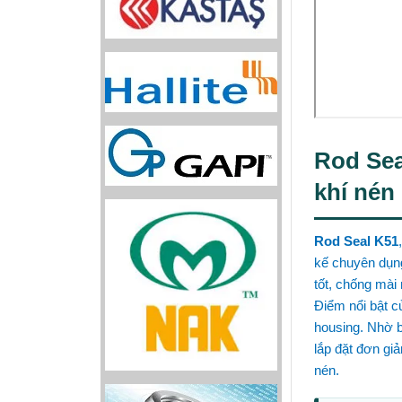
Rod Sea
khí nén
Rod Seal K51
kế chuyên dụng
tốt, chống mài
Điểm nổi bật 
housing. Nhờ b
lắp đặt đơn giả
nén.