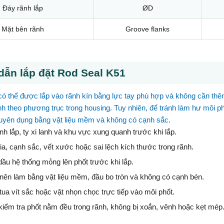
Đáy rãnh lắp
ØD
Mặt bên rãnh
Groove flanks
ẫn lắp đặt Rod Seal K51
ó thể được lắp vào rãnh kín bằng lực tay phù hợp và không cần thêm
định theo phương trục trong housing. Tuy nhiên, để tránh làm hư môi p
uyên dụng bằng vật liệu mềm và không có cạnh sắc.
h lắp, ty xi lanh và khu vực xung quanh trước khi lắp.
ia, cạnh sắc, vết xước hoặc sai lệch kích thước trong rãnh.
dầu hệ thống mỏng lên phốt trước khi lắp.
nên làm bằng vật liệu mềm, đầu bo tròn và không có cạnh bén.
ua vít sắc hoặc vật nhọn chọc trực tiếp vào môi phốt.
 kiểm tra phốt nằm đều trong rãnh, không bị xoắn, vênh hoặc kẹt mép