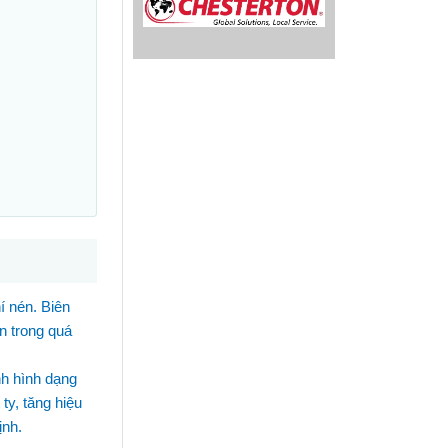
í nén. Biên
én trong quá
nh hình dạng
ty, tăng hiệu
ịnh.