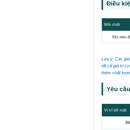
Điều ki
Môi chất
Khí nén đ
Lưu ý: Các giá 
tất cả giá trị 
thêm chất lượn
Yêu cầu
Vị trí bề mặt
Bề