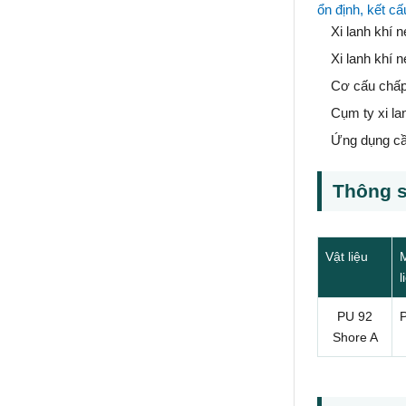
ổn định, kết cấ
Xi lanh khí 
Xi lanh khí 
Cơ cấu chấp 
Cụm ty xi la
Ứng dụng cần
Thông s
Vật liệu
l
PU 92
Shore A