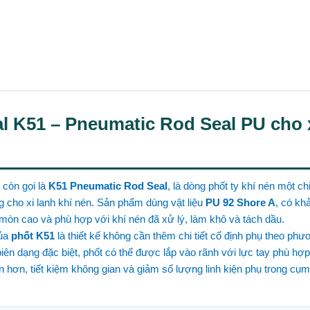
l K51 – Pneumatic Rod Seal PU cho x
, còn gọi là
K51 Pneumatic Rod Seal
, là dòng phốt ty khí nén một ch
 cho xi lanh khí nén. Sản phẩm dùng vật liệu
PU 92 Shore A
, có kh
 mòn cao và phù hợp với khí nén đã xử lý, làm khô và tách dầu.
của
phốt K51
là thiết kế không cần thêm chi tiết cố định phụ theo phư
iên dạng đặc biệt, phốt có thể được lắp vào rãnh với lực tay phù hợp,
n hơn, tiết kiệm không gian và giảm số lượng linh kiện phụ trong cụm 