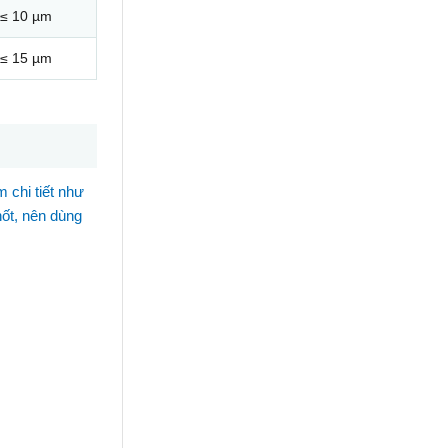
≤ 10 µm
≤ 15 µm
 chi tiết như
hốt, nên dùng
.