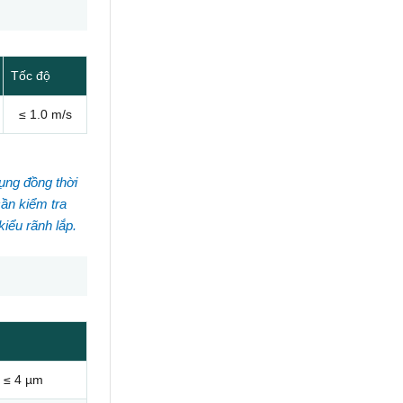
Tốc độ
≤ 1.0 m/s
dụng đồng thời
cần kiểm tra
iểu rãnh lắp.
≤ 4 µm