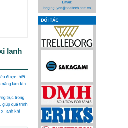
Email:
long.nguyen@sealtech.com.vn
ĐỐI TÁC
i lanh
iều được thiết
ả năng làm kín
ơng trục trong
 giúp quá trình
xi lanh khí