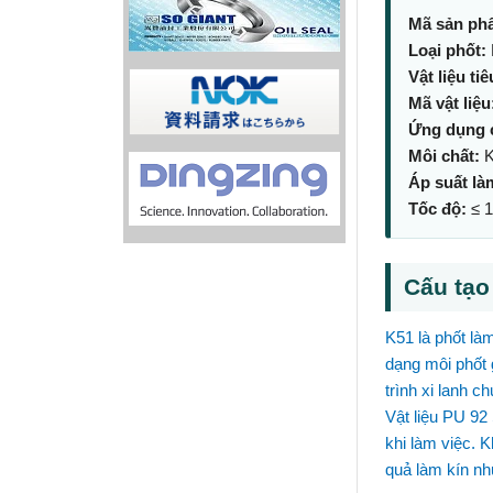
Mã sản ph
Loại phốt:
Vật liệu ti
Mã vật liệu
Ứng dụng 
Môi chất:
K
Áp suất là
Tốc độ:
≤ 1
Cấu tạo
K51 là phốt làm
dạng môi phốt g
trình xi lanh c
Vật liệu PU 92
khi làm việc. 
quả làm kín nh