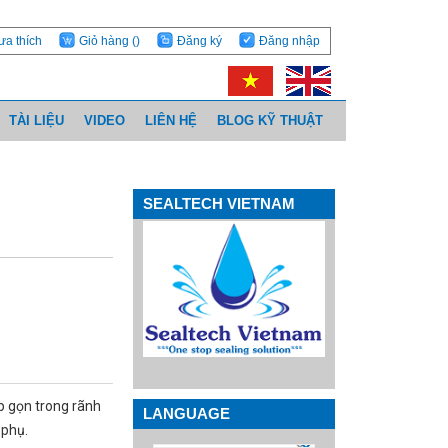
ưa thích
Giỏ hàng
()
Đăng ký
Đăng nhập
TÀI LIỆU
VIDEO
LIÊN HỆ
BLOG KỸ THUẬT
SEALTECH VIETNAM
ắp gọn trong rãnh
LANGUAGE
 phụ.