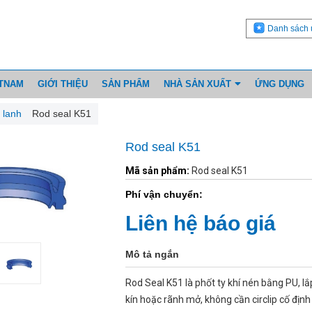
Danh sách 
ETNAM
GIỚI THIỆU
SẢN PHẨM
NHÀ SẢN XUẤT
ỨNG DỤNG
 lanh
Rod seal K51
Rod seal K51
Mã sản phẩm:
Rod seal K51
Phí vận chuyển:
Liên hệ báo giá
Mô tả ngắn
Rod Seal K51 là phốt ty khí nén bằng PU, l
kín hoặc rãnh mở, không cần circlip cố định