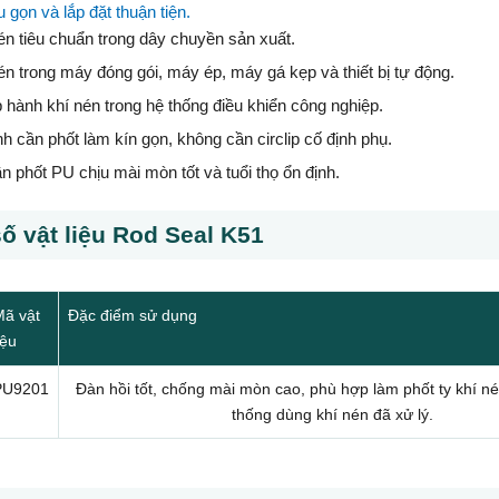
u gọn và lắp đặt thuận tiện.
nén tiêu chuẩn trong dây chuyền sản xuất.
nén trong máy đóng gói, máy ép, máy gá kẹp và thiết bị tự động.
hành khí nén trong hệ thống điều khiển công nghiệp.
nh cần phốt làm kín gọn, không cần circlip cố định phụ.
 phốt PU chịu mài mòn tốt và tuổi thọ ổn định.
ố vật liệu Rod Seal K51
Mã vật
Đặc điểm sử dụng
iệu
PU9201
Đàn hồi tốt, chống mài mòn cao, phù hợp làm phốt ty khí n
thống dùng khí nén đã xử lý.