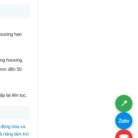
housing hạn
ong housing.
2 mm đến 50
 lại liên tục.
📍
Zalo
ự động hóa và
ả năng làm kín
☎