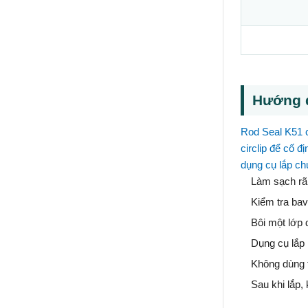
Hướng d
Rod Seal K51 c
circlip để cố 
dụng cụ lắp ch
Làm sạch rãn
Kiểm tra bav
Bôi một lớp 
Dụng cụ lắp 
Không dùng t
Sau khi lắp,