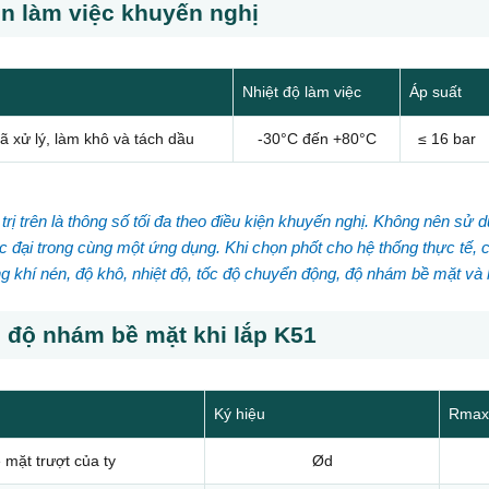
ện làm việc khuyến nghị
Nhiệt độ làm việc
Áp suất
ã xử lý, làm khô và tách dầu
-30°C đến +80°C
≤ 16 bar
trị trên là thông số tối đa theo điều kiện khuyến nghị. Không nên sử 
cực đại trong cùng một ứng dụng. Khi chọn phốt cho hệ thống thực tế, 
g khí nén, độ khô, nhiệt độ, tốc độ chuyển động, độ nhám bề mặt và k
 độ nhám bề mặt khi lắp K51
Ký hiệu
Rmax
 mặt trượt của ty
Ød