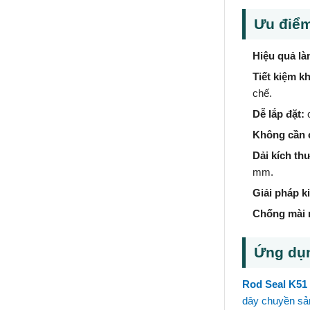
Ưu điểm
Hiệu quả là
Tiết kiệm k
chế.
Dễ lắp đặt:
c
Không cần c
Dải kích th
mm.
Giải pháp ki
Chống mài 
Ứng dụn
Rod Seal K51
dây chuyền sả