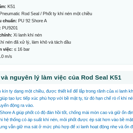
ẩm:
K51
Pneumatic Rod Seal / Phốt ty khí nén một chiều
êu chuẩn:
PU 92 Shore A
:
PU9201
chính:
Xi lanh khí nén
hí nén đã xử lý, làm khô và tách dầu
m việc:
≤ 16 bar
.0 m/s
 và nguyên lý làm việc của Rod Seal K51
 kín ty dạng một chiều, được thiết kế để lắp trong rãnh của xi lanh kh
iúp tạo lực tiếp xúc phù hợp với bề mặt ty, từ đó hạn chế rò rỉ khí n
huyển động ra vào.
 Shore A giúp phốt có độ đàn hồi tốt, chống mài mòn cao và giữ ổn đị
Khi hệ thống có áp suất khí nén, môi phốt được ép sát hơn vào bề mặt 
ưng vẫn giữ ma sát ở mức phù hợp để xi lanh hoạt động nhẹ và ổn đ