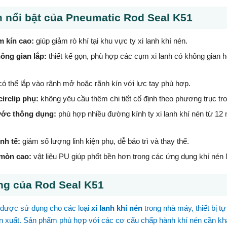
 nổi bật của Pneumatic Rod Seal K51
m kín cao:
giúp giảm rò khí tại khu vực ty xi lanh khí nén.
hông gian lắp:
thiết kế gọn, phù hợp các cụm xi lanh có không gian 
ó thể lắp vào rãnh mở hoặc rãnh kín với lực tay phù hợp.
irclip phụ:
không yêu cầu thêm chi tiết cố định theo phương trục tr
ước thông dụng:
phù hợp nhiều đường kính ty xi lanh khí nén từ 1
nh tế:
giảm số lượng linh kiện phụ, dễ bảo trì và thay thế.
mòn cao:
vật liệu PU giúp phốt bền hơn trong các ứng dụng khí nén lặp
g của Rod Seal K51
được sử dụng cho các loại
xi lanh khí nén
trong nhà máy, thiết bị t
n xuất. Sản phẩm phù hợp với các cơ cấu chấp hành khí nén cần kh