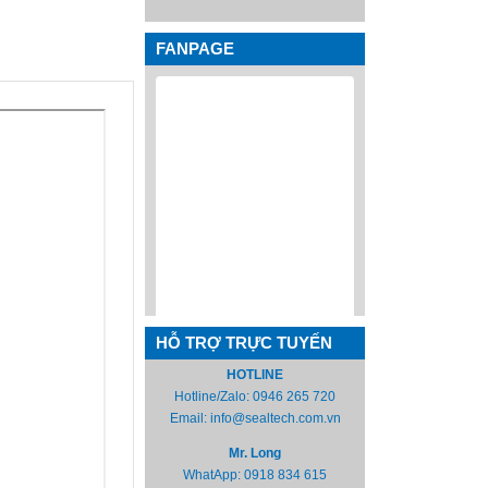
FANPAGE
HỖ TRỢ TRỰC TUYẾN
HOTLINE
Hotline/Zalo:
0946 265 720
Email:
info@sealtech.com.vn
Mr. Long
WhatApp:
0918 834 615