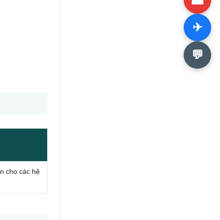
✈
💬
én cho các hệ