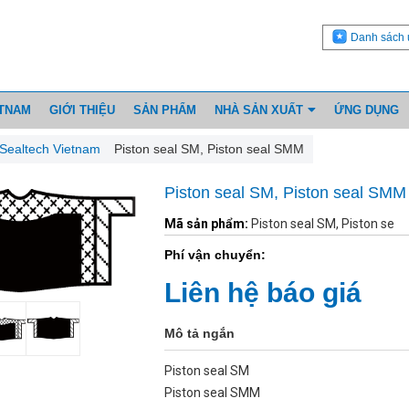
Danh sách 
ETNAM
GIỚI THIỆU
SẢN PHẨM
NHÀ SẢN XUẤT
ỨNG DỤNG
h Sealtech Vietnam
Piston seal SM, Piston seal SMM
Piston seal SM, Piston seal SMM
Mã sản phẩm:
Piston seal SM, Piston se
Phí vận chuyển:
Liên hệ báo giá
Mô tả ngắn
Piston seal SM
Piston seal SMM