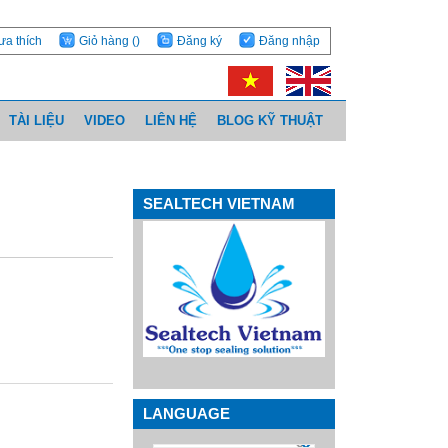
ưa thích
Giỏ hàng
()
Đăng ký
Đăng nhập
TÀI LIỆU
VIDEO
LIÊN HỆ
BLOG KỸ THUẬT
SEALTECH VIETNAM
LANGUAGE