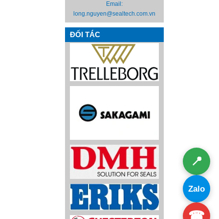
Email:
long.nguyen@sealtech.com.vn
ĐỐI TÁC
📍
Zalo
☎