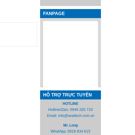
FANPAGE
HỖ TRỢ TRỰC TUYẾN
HOTLINE
Hotline/Zalo:
0946 265 720
Email:
info@sealtech.com.vn
Mr. Long
WhatApp:
0918 834 615