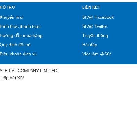
HỖ TRỢ
LIÊN KẾT
Khuyến mại
StV@ Facebook
Hình thức thanh toán
StV@ Twitter
Hướng dẫn mua hàng
Truyền thông
Quy định đổi trả
Hỏi đáp
Điều khoản dịch vụ
Việc làm @StV
MATERIAL COMPANY LIMITED.
 cấp bởi
StV