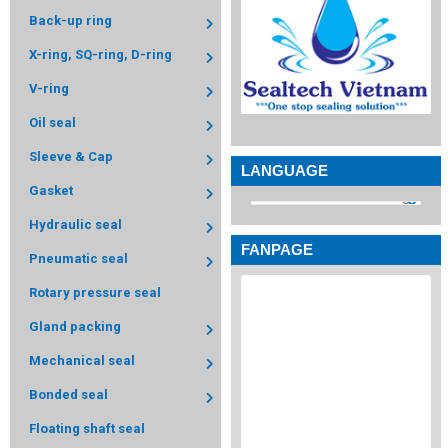
Back-up ring
X-ring, SQ-ring, D-ring
V-ring
Oil seal
Sleeve & Cap
LANGUAGE
Gasket
Hydraulic seal
FANPAGE
Pneumatic seal
Rotary pressure seal
Gland packing
Mechanical seal
Bonded seal
Floating shaft seal