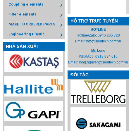
Coupling elements
Filter elements
HỖ TRỢ TRỰC TUYẾN
MAKE TO ORDERED PARTS
HOTLINE
Engineering Plastic
Hotline/Zalo:
0946 265 720
Email:
info@sealtech.com.vn
NHÀ SẢN XUẤT
Mr. Long
WhatApp:
0918 834 615
Email:
long.nguyen@sealtech.com.vn
ĐỐI TÁC