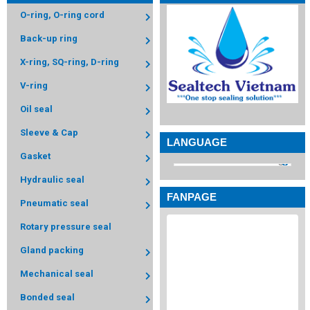
O-ring, O-ring cord
Back-up ring
X-ring, SQ-ring, D-ring
V-ring
Oil seal
Sleeve & Cap
LANGUAGE
Gasket
Hydraulic seal
FANPAGE
Pneumatic seal
Rotary pressure seal
Gland packing
Mechanical seal
Bonded seal