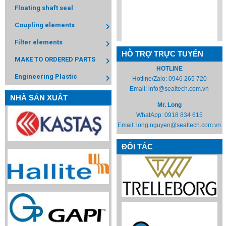
Floating shaft seal
Coupling elements
Filter elements
HỖ TRỢ TRỰC TUYẾN
MAKE TO ORDERED PARTS
HOTLINE
Engineering Plastic
Hotline/Zalo:
0946 265 720
Email:
info@sealtech.com.vn
NHÀ SẢN XUẤT
Mr. Long
WhatApp:
0918 834 615
Email:
long.nguyen@sealtech.com.vn
ĐỐI TÁC