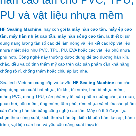
PU và vật liệu nhựa mềm
HF Sealing Machine
, hay còn gọi là
máy hàn cao tần, máy ép cao
tần, máy hàn nhiệt cao tần, máy hàn sóng cao tần
, là thiết bị sử
dụng năng lượng tần số cao để làm nóng và liên kết các lớp vật liệu
nhựa nhiệt dẻo như PVC, TPU, PU, EVA hoặc các vật liệu phủ nhựa
phù hợp. Công nghệ này thường được dùng để tạo đường hàn kín,
chắc, đều và có tính thẩm mỹ cao trên các sản phẩm cần khả năng
chống rò rỉ, chống thấm hoặc chịu áp lực nhẹ.
Sealtech Vietnam cung cấp và tư vấn
HF Sealing Machine
cho các
ứng dụng sản xuất bạt nhựa, túi khí, túi nước, bao bì nhựa mềm,
màng PVC, màng TPU, sản phẩm y tế, sản phẩm quảng cáo, áo mưa,
phao hơi, bồn mềm, ống mềm, tấm phủ, rèm nhựa và nhiều sản phẩm
cần đường hàn kín bằng công nghệ cao tần. Máy có thể được lựa
chọn theo công suất, kích thước bàn ép, kiểu khuôn hàn, lực ép, hành
trình, vật liệu cần hàn và yêu cầu năng suất thực tế.