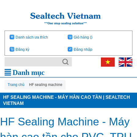
Danh sách ưa thích
Giỏ hàng
()
Đăng ký
Đăng nhập
Danh mục
Trang chủ
HF sealing machine
HF SEALING MACHINE - MÁY HÀN CAO TẦN | SEALTECH
VIETNAM
HF Sealing Machine - Máy
hàn cao tần cho PVC, TPU,