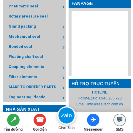
FANPAGE
Pneumatic seal
Rotary pressure seal
Gland packing
Mechanical seal
Bonded seal
Floating shaft seal
Coupling elements
Filter elements
HỖ TRỢ TRỰC TUYẾN
MAKE TO ORDERED PARTS
HOTLINE
Engineering Plastic
Hotline/Zalo:
0946 265 720
Email:
info@sealtech.com.vn
NHÀ SẢN XUẤT
Mr. Long
Zalo
☎
📍
✈
💬
WhatApp:
0918 834 615
Email:
long.nguyen@sealtech.com.vn
Chat Zalo
Tìm đường
Gọi điện
Messenger
SMS