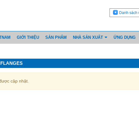
Danh sách 
ETNAM
GIỚI THIỆU
SẢN PHẨM
NHÀ SẢN XUẤT
ỨNG DỤNG
0 FLANGES
ược cập nhật.