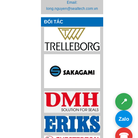
Email:
long.nguyen@sealtech.com.vn
ĐỐI TÁC
📍
Zalo
☎