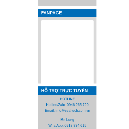
FANPAGE
HỖ TRỢ TRỰC TUYẾN
HOTLINE
Hotline/Zalo:
0946 265 720
Email:
info@sealtech.com.vn
Mr. Long
WhatApp:
0918 834 615