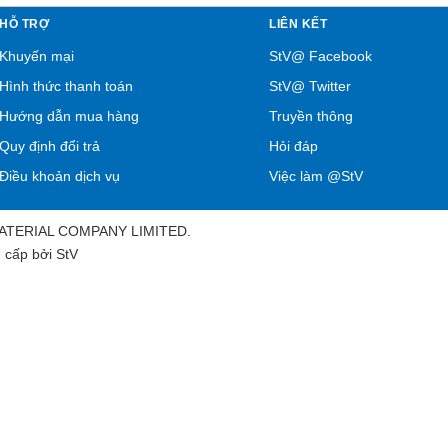
HỖ TRỢ
LIÊN KẾT
Khuyến mại
StV@ Facebook
Hình thức thanh toán
StV@ Twitter
Hướng dẫn mua hàng
Truyền thông
Quy định đổi trả
Hỏi đáp
Điều khoản dịch vụ
Việc làm @StV
MATERIAL COMPANY LIMITED.
 cấp bởi
StV