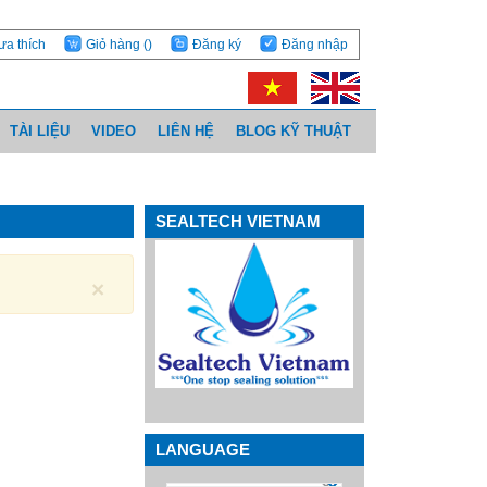
ưa thích
Giỏ hàng
()
Đăng ký
Đăng nhập
TÀI LIỆU
VIDEO
LIÊN HỆ
BLOG KỸ THUẬT
SEALTECH VIETNAM
×
LANGUAGE