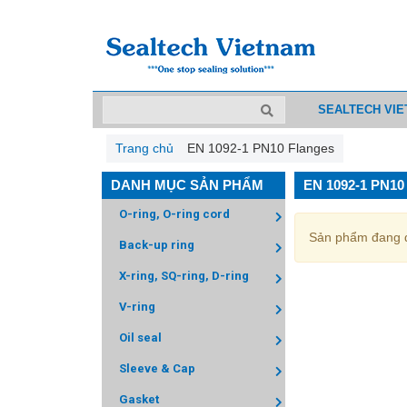
SEALTECH VI
Trang chủ
EN 1092-1 PN10 Flanges
DANH MỤC SẢN PHẨM
EN 1092-1 PN1
O-ring, O-ring cord
Sản phẩm đang đ
Back-up ring
X-ring, SQ-ring, D-ring
V-ring
Oil seal
Sleeve & Cap
Gasket