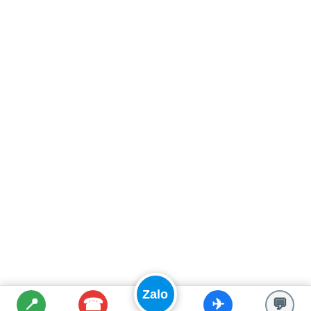
Zalo
☎
📍
✈
💬