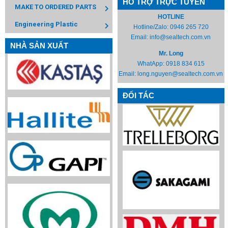
HỖ TRỢ TRỰC TUYẾN
MAKE TO ORDERED PARTS
HOTLINE
Engineering Plastic
Hotline/Zalo:
0946 265 720
Email:
info@sealtech.com.vn
NHÀ SẢN XUẤT
Mr. Long
WhatApp:
0918 834 615
Email:
long.nguyen@sealtech.com.vn
ĐỐI TÁC