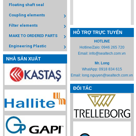
Floating shaft seal
Coupling elements
Filter elements
HỖ TRỢ TRỰC TUYẾN
MAKE TO ORDERED PARTS
HOTLINE
Engineering Plastic
Hotline/Zalo:
0946 265 720
Email:
info@sealtech.com.vn
NHÀ SẢN XUẤT
Mr. Long
WhatApp:
0918 834 615
Email:
long.nguyen@sealtech.com.vn
ĐỐI TÁC