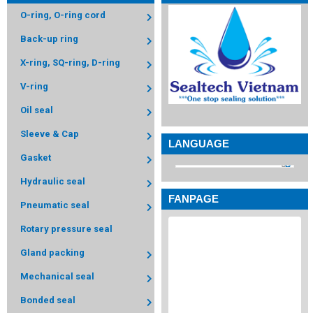
O-ring, O-ring cord
Back-up ring
X-ring, SQ-ring, D-ring
V-ring
Oil seal
Sleeve & Cap
LANGUAGE
Gasket
Hydraulic seal
FANPAGE
Pneumatic seal
Rotary pressure seal
Gland packing
Mechanical seal
Bonded seal