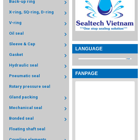
Back-up ring
X-ring, SQ-ring, D-ring
V-ring
Oil seal
Sleeve & Cap
LANGUAGE
Gasket
Hydraulic seal
FANPAGE
Pneumatic seal
Rotary pressure seal
Gland packing
Mechanical seal
Bonded seal
Floating shaft seal
Coupling elements