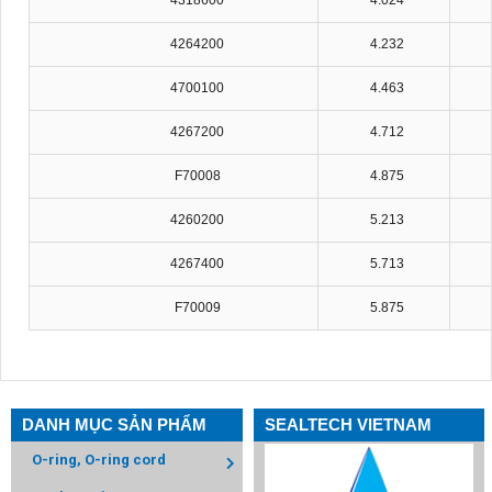
4318600
4.024
4264200
4.232
4700100
4.463
4267200
4.712
F70008
4.875
4260200
5.213
4267400
5.713
F70009
5.875
DANH MỤC SẢN PHẨM
SEALTECH VIETNAM
O-ring, O-ring cord