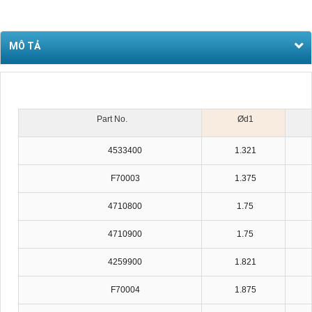
MÔ TẢ
Part No.
Ød1
4533400
1.321
F70003
1.375
4710800
1.75
4710900
1.75
4259900
1.821
F70004
1.875