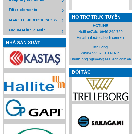
Filter elements
HỖ TRỢ TRỰC TUYẾN
MAKE TO ORDERED PARTS
HOTLINE
Engineering Plastic
Hotline/Zalo:
0946 265 720
Email:
info@sealtech.com.vn
NHÀ SẢN XUẤT
Mr. Long
WhatApp:
0918 834 615
Email:
long.nguyen@sealtech.com.vn
ĐỐI TÁC