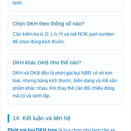
lanh.
Chọn DKH theo thông số nào?
Cần kiểm tra d, D, t, h, H và mã NOK part number
để chọn đúng kích thước.
DKH khác DKB như thế nào?
DKH và DKB đều là phớt gạt bụi NBR có vỏ kim
loại, nhưng bảng kích thước, biên dạng và mã sản
phẩm khác nhau. Khi thay thế cần đối chiếu đúng
mã cũ và rãnh lắp.
14. Kết luận và liên hệ
Phớt gạt bụi DKH type
là lựa chọn phù hợp cho xy