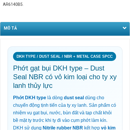
AR6140B5.
MÔ TẢ
DKH TYPE / DUST SEAL / NBR + METAL CASE SPCC
Phớt gạt bụi DKH type – Dust
Seal NBR có vỏ kim loại cho ty xy
lanh thủy lực
Phớt DKH type
là dòng
dust seal
dùng cho
chuyển động tịnh tiến của ty xy lanh. Sản phẩm có
nhiệm vụ gạt bụi, nước, bùn đất và tạp chất khỏi
bề mặt ty trước khi ty đi vào cụm phớt làm kín.
DKH sử dụng
Nitrile rubber NBR
kết hợp
vỏ kim