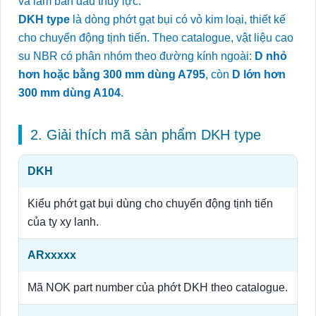
và làm bẩn dầu thủy lực.
DKH type
là dòng phớt gạt bụi có vỏ kim loại, thiết kế
cho chuyển động tịnh tiến. Theo catalogue, vật liệu cao
su NBR có phân nhóm theo đường kính ngoài:
D nhỏ
hơn hoặc bằng 300 mm dùng A795
, còn
D lớn hơn
300 mm dùng A104
.
2. Giải thích mã sản phẩm DKH type
DKH
Kiểu phớt gạt bụi dùng cho chuyển động tịnh tiến
của ty xy lanh.
ARxxxxx
Mã NOK part number của phớt DKH theo catalogue.