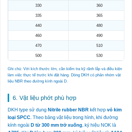
330
360
335
365
440
480
460
490
470
510
500
530
Ghi chú: Với kích thước lớn, cần kiểm tra kỹ rãnh lắp và điều kiện
làm việc thực tế trước khi đặt hàng. Dòng DKH có phân nhóm vật
liệu NBR theo đường kính ngoài D.
6. Vật liệu phớt phù hợp
DKH type sử dụng
Nitrile rubber NBR
kết hợp
vỏ kim
loại SPCC
. Theo bảng vật liệu trong hình, khi đường
kính ngoài
D từ 300 mm trở xuống
, ký hiệu NOK là