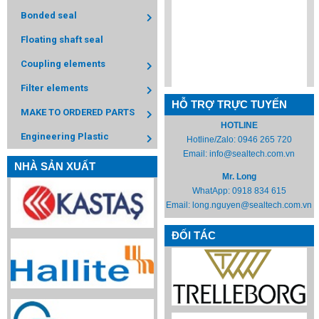
Bonded seal
Floating shaft seal
Coupling elements
Filter elements
HỖ TRỢ TRỰC TUYẾN
MAKE TO ORDERED PARTS
HOTLINE
Engineering Plastic
Hotline/Zalo:
0946 265 720
Email:
info@sealtech.com.vn
NHÀ SẢN XUẤT
Mr. Long
WhatApp:
0918 834 615
Email:
long.nguyen@sealtech.com.vn
ĐỐI TÁC