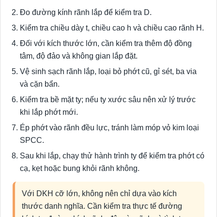
Đo đường kính rãnh lắp để kiểm tra D.
Kiểm tra chiều dày t, chiều cao h và chiều cao rãnh H.
Đối với kích thước lớn, cần kiểm tra thêm độ đồng
tâm, độ đảo và không gian lắp đặt.
Vệ sinh sạch rãnh lắp, loại bỏ phớt cũ, gỉ sét, ba via
và cặn bẩn.
Kiểm tra bề mặt ty; nếu ty xước sâu nên xử lý trước
khi lắp phớt mới.
Ép phớt vào rãnh đều lực, tránh làm móp vỏ kim loại
SPCC.
Sau khi lắp, chạy thử hành trình ty để kiểm tra phớt có
cạ, kẹt hoặc bung khỏi rãnh không.
Với DKH cỡ lớn, không nên chỉ dựa vào kích
thước danh nghĩa. Cần kiểm tra thực tế đường