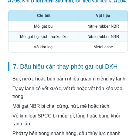
A795
. Khi
D lớn hơn 300 mm
, ký hiệu vật liệu là
A104
.
Chi tiết
Vật liệu
K
Môi gạt bụi
Nitrile rubber NBR
Môi gạt bụi kích thước lớn
Nitrile rubber NBR
Vỏ kim loại
Metal case
7. Dấu hiệu cần thay phớt gạt bụi DKH
Bụi, nước hoặc bùn bám nhiều quanh miệng xy lanh.
Ty xy lanh có vết xước, vết rỗ hoặc vệt bẩn kéo vào
trong.
Môi gạt NBR bị chai cứng, nứt, mẻ hoặc rách.
Vỏ kim loại SPCC bị móp, gỉ, lỏng hoặc bung khỏi
rãnh lắp.
Phớt ty bên trong nhanh hỏng, dầu thủy lực nhanh