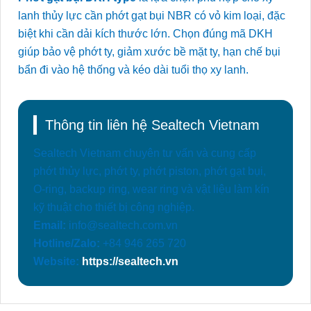
lanh thủy lực cần phớt gạt bụi NBR có vỏ kim loại, đặc
biệt khi cần dải kích thước lớn. Chọn đúng mã DKH
giúp bảo vệ phớt ty, giảm xước bề mặt ty, hạn chế bụi
bẩn đi vào hệ thống và kéo dài tuổi thọ xy lanh.
Thông tin liên hệ Sealtech Vietnam
Sealtech Vietnam chuyên tư vấn và cung cấp
phớt thủy lực, phớt ty, phớt piston, phớt gạt bụi,
O-ring, backup ring, wear ring và vật liệu làm kín
kỹ thuật cho thiết bị công nghiệp.
Email:
info@sealtech.com.vn
Hotline/Zalo:
+84 946 265 720
Website:
https://sealtech.vn