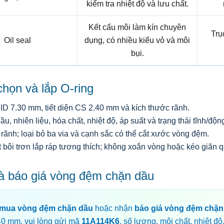
kiểm tra nhiệt độ và lưu chất.
Kết cấu môi làm kín chuyên
Trụ
Oil seal
dụng, có nhiều kiểu vỏ và môi
bụi.
họn và lắp O-ring
ID 7.30 mm, tiết diện CS 2.40 mm và kích thước rãnh.
ầu, nhiên liệu, hóa chất, nhiệt độ, áp suất và trạng thái tĩnh/độn
rãnh; loại bỏ ba via và cạnh sắc có thể cắt xước vòng đệm.
 bôi trơn lắp ráp tương thích; không xoắn vòng hoặc kéo giãn 
à báo giá vòng đệm chặn dầu
mua vòng đệm chặn dầu
hoặc nhận
báo giá vòng đệm chặn
40 mm, vui lòng gửi mã
11A114K6
, số lượng, môi chất, nhiệt độ