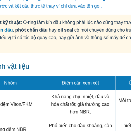
ước và kết cấu thực tế thay vì chỉ dựa vào tên gọi.
t kỹ thuật:
O-ring làm kín dầu không phải lúc nào cũng thay trự
ặn dầu
,
phớt chắn dầu
hay
oil seal
có môi chuyên dùng cho tr
 Nếu vị trí có tốc độ quay cao, hãy gửi ảnh và thông số máy để 
.
h vật liệu
Nhóm
Điểm cần xem xét
Ứ
Khả năng chịu nhiệt, dầu và
Môi t
 đệm Viton/FKM
hóa chất tốt; giá thường cao
hơn NBR.
Phổ biến cho dầu khoáng, cần
Thiết
ng đệm NBR