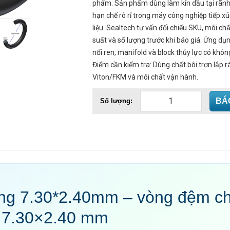
phẩm. Sản phẩm dùng làm kín dầu tại rãnh 
hạn chế rò rỉ trong máy công nghiệp tiếp x
liệu. Sealtech tư vấn đối chiếu SKU, môi chấ
suất và số lượng trước khi báo giá. Ứng d
nối ren, manifold và block thủy lực có khôn
Điểm cần kiểm tra: Dùng chất bôi trơn lắp r
Viton/FKM và môi chất vận hành.
BÁ
Số lượng:
ing 7.30*2.40mm – vòng đệm c
 7.30×2.40 mm