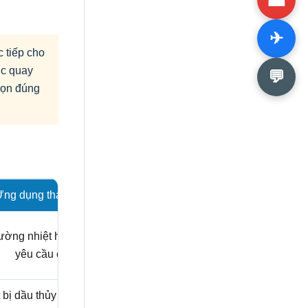
✈
c tiếp cho
ục quay
💬
chọn đúng
ng dụng tham khảo
rường nhiệt hoặc lưu chất
yêu cầu cao.
 bị dầu thủy lực và công