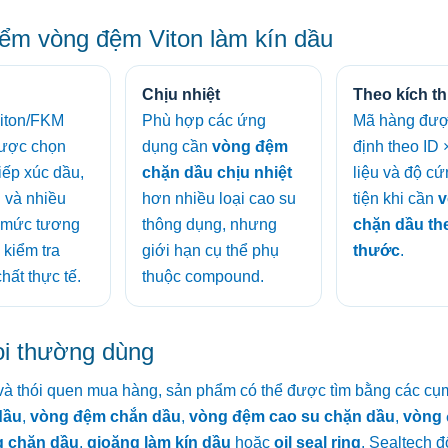
ểm vòng đệm Viton làm kín dầu
Chịu nhiệt
Theo kích t
Viton/FKM
Phù hợp các ứng
Mã hàng đượ
ược chọn
dụng cần
vòng đệm
định theo ID 
 tiếp xúc dầu,
chặn dầu chịu nhiệt
liệu và độ cứ
u và nhiều
hơn nhiều loại cao su
tiện khi cần
v
; mức tương
thông dụng, nhưng
chặn dầu th
 kiểm tra
giới hạn cụ thể phụ
thước
.
hất thực tế.
thuộc compound.
ọi thường dùng
ị và thói quen mua hàng, sản phẩm có thể được tìm bằng các cụ
dầu
,
vòng đệm chắn dầu
,
vòng đệm cao su chặn dầu
,
vòng 
g chặn dầu
,
gioăng làm kín dầu
hoặc
oil seal ring
. Sealtech đ