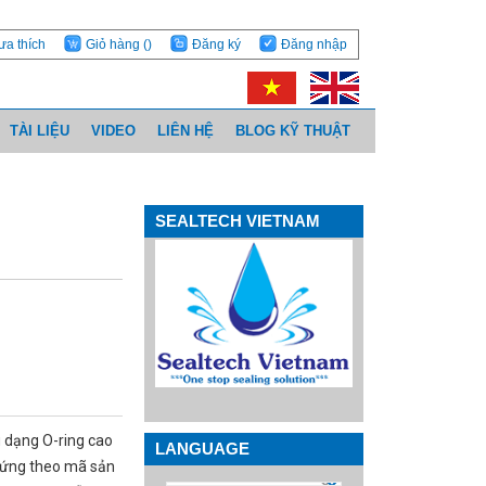
ưa thích
Giỏ hàng
()
Đăng ký
Đăng nhập
TÀI LIỆU
VIDEO
LIÊN HỆ
BLOG KỸ THUẬT
SEALTECH VIETNAM
 dạng O-ring cao
LANGUAGE
 cứng theo mã sản