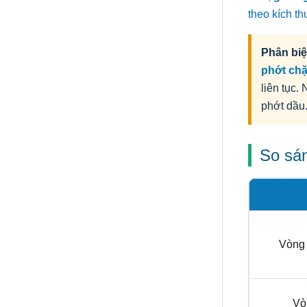
theo kích th
Phân biệ
phớt ch
liên tục.
phớt dầu
So sán
Vòng
Vò