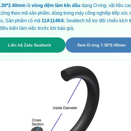
7.30*2.40mm
là
vòng đệm làm kín dầu
dạng O-ring, vật liệu ca
 cứng theo mã sản phẩm, dùng trong máy công nghiệp tiếp xúc 
iệu. Sản phẩm có mã
11A114K6
; Sealtech hỗ trợ đối chiếu kích
điều kiện làm việc trước khi báo giá.
Liên hệ Zalo Sealtech
Xem O-ring 7.30*2.40mm