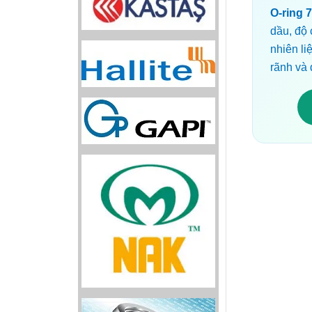
O-ring 
dầu, độ
nhiên l
rãnh và 