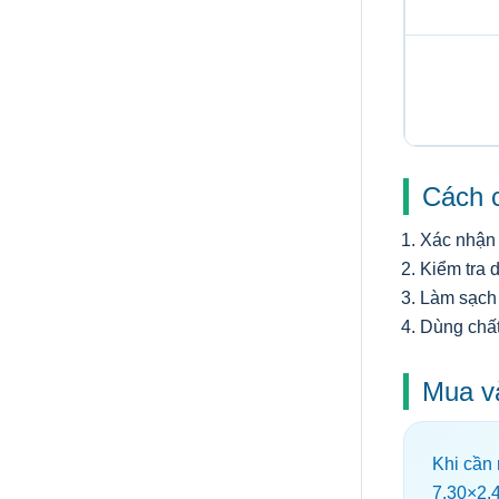
Cách c
Xác nhận 
Kiểm tra d
Làm sạch 
Dùng chất
Mua v
Khi cần
7.30×2.