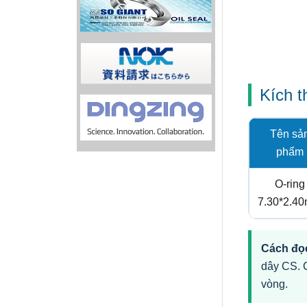
Kích 
Tên sả
phẩm
O-ring
7.30*2.4
Cách đọc
dây CS. 
vòng.