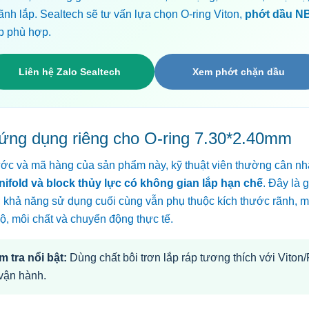
ãnh lắp. Sealtech sẽ tư vấn lựa chọn O-ring Viton,
phớt dầu N
p phù hợp.
Liên hệ Zalo Sealtech
Xem phớt chặn dầu
ứng dụng riêng cho O-ring 7.30*2.40mm
ước và mã hàng của sản phẩm này, kỹ thuật viên thường cân n
nifold và block thủy lực có không gian lắp hạn chế
. Đây là 
; khả năng sử dụng cuối cùng vẫn phụ thuộc kích thước rãnh, 
độ, môi chất và chuyển động thực tế.
m tra nổi bật:
Dùng chất bôi trơn lắp ráp tương thích với Viton
vận hành.