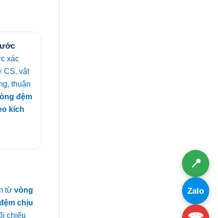
hước
c xác
× CS, vật
ng, thuận
òng đệm
eo kích
📍
m từ
vòng
Zalo
đệm chịu
☎
ối chiếu