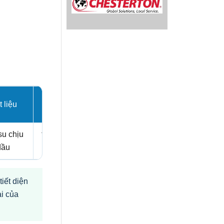
 liệu
Độ cứng
su chịu
theo mã sản
dầu
phẩm
iết diện
i của