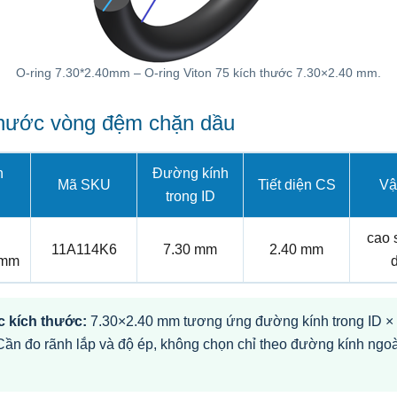
O-ring 7.30*2.40mm – O-ring Viton 75 kích thước 7.30×2.40 mm.
thước vòng đệm chặn dầu
n
Đường kính
Mã SKU
Tiết diện CS
Vật
trong ID
cao 
11A114K6
7.30 mm
2.40 mm
0mm
 kích thước:
7.30×2.40 mm tương ứng đường kính trong ID × t
Cần đo rãnh lắp và độ ép, không chọn chỉ theo đường kính ngoà