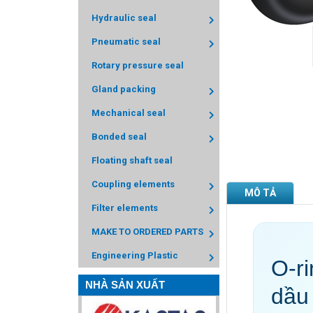
Hydraulic seal
Pneumatic seal
Rotary pressure seal
Gland packing
Mechanical seal
Bonded seal
Floating shaft seal
Coupling elements
MÔ TẢ
Filter elements
MAKE TO ORDERED PARTS
Engineering Plastic
O-r
NHÀ SẢN XUẤT
dầu