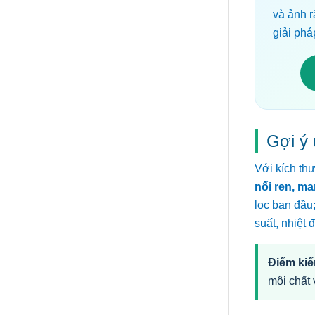
và ảnh r
giải phá
Gợi ý 
Với kích th
nối ren, ma
lọc ban đầu
suất, nhiệt 
Điểm kiể
môi chất 