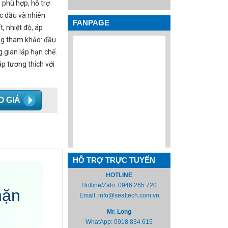
phù hợp, hỗ trợ
úc dầu và nhiên
FANPAGE
t, nhiệt độ, áp
ụng tham khảo: đầu
g gian lắp hạn chế.
áp tương thích với
O GIÁ
HỖ TRỢ TRỰC TUYẾN
HOTLINE
Hotline/Zalo:
0946 265 720
hặn
Email:
info@sealtech.com.vn
Mr. Long
WhatApp:
0918 834 615