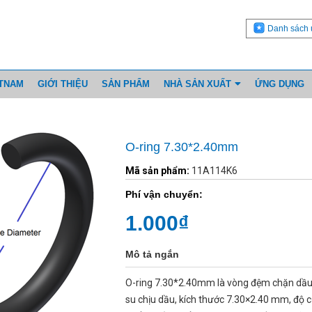
Danh sách 
ETNAM
GIỚI THIỆU
SẢN PHẨM
NHÀ SẢN XUẤT
ỨNG DỤNG
O-ring 7.30*2.40mm
Mã sản phẩm:
11A114K6
Phí vận chuyển:
1.000₫
Mô tả ngắn
O-ring 7.30*2.40mm là vòng đệm chặn dầu
su chịu dầu, kích thước 7.30×2.40 mm, độ