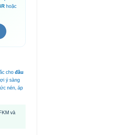
BR
hoặc
hắc cho
đầu
gợi ý sàng
mức nén, áp
/FKM và