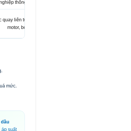
nghiệp thông dụng.
c quay liên tục, hộp số,
motor, bơm.
g.
quá mức.
 dầu
, áp suất