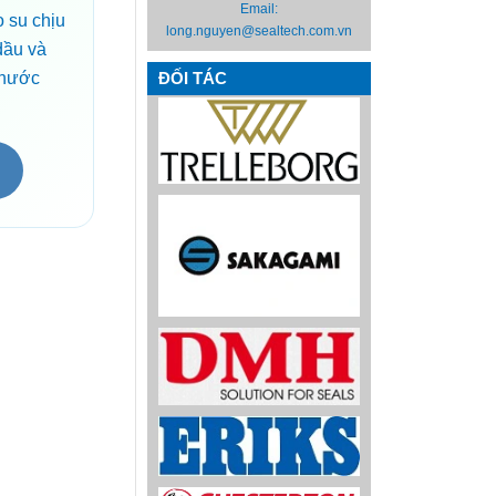
Email:
o su chịu
long.nguyen@sealtech.com.vn
dầu và
 thước
ĐỐI TÁC