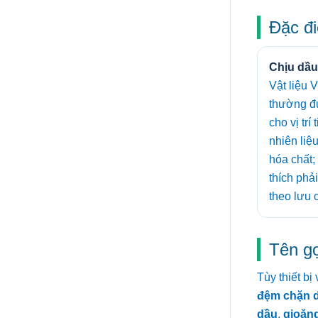
Đặc đi
Chịu dầu
Vật liệu 
thường đ
cho vị trí
nhiên liệ
hóa chất
thích phải
theo lưu c
Tên g
Tùy thiết b
đệm chặn 
dầu
,
gioăn