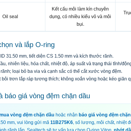
Kết cấu môi làm kín chuyên
Trụ
Oil seal
dụng, có nhiều kiểu vỏ và môi
bụi.
họn và lắp O-ring
ID 31.50 mm, tiết diện CS 1.50 mm và kích thước rãnh.
ầu, nhiên liệu, hóa chất, nhiệt độ, áp suất và trạng thái tĩnh/độn
rãnh; loại bỏ ba via và cạnh sắc có thể cắt xước vòng đệm.
 bôi trơn lắp ráp tương thích; không xoắn vòng hoặc kéo giãn 
à báo giá vòng đệm chặn dầu
mua vòng đệm chặn dầu
hoặc nhận
báo giá vòng đệm chặn
.50 mm, vui lòng gửi mã
11B275K6
, số lượng, môi chất, nhiệt đ
ảnh rãnh lắp. Sealtech sẽ tư vấn lựa chọn O-ring Viton,
phớt d