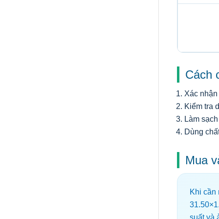
Cách c
Xác nhận 
Kiểm tra d
Làm sạch 
Dùng chất
Mua v
Khi cần
31.50×1
suất và 