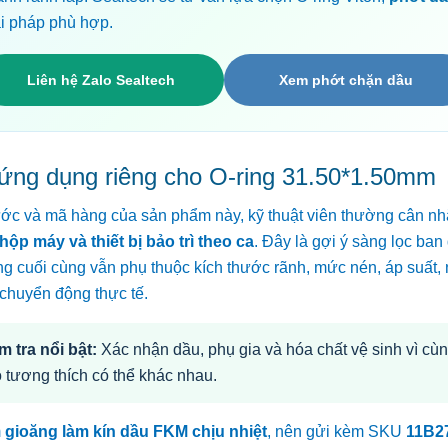
ải pháp phù hợp.
Liên hệ Zalo Sealtech
Xem phớt chặn dầu
ứng dụng riêng cho O-ring 31.50*1.50mm
ước và mã hàng của sản phẩm này, kỹ thuật viên thường cân n
hộp máy và thiết bị bảo trì theo ca
. Đây là gợi ý sàng lọc ban
g cuối cùng vẫn phụ thuộc kích thước rãnh, mức nén, áp suất, n
 chuyển động thực tế.
m tra nổi bật:
Xác nhận dầu, phụ gia và hóa chất vệ sinh vì cùn
 tương thích có thể khác nhau.
m
gioăng làm kín dầu FKM chịu nhiệt
, nên gửi kèm SKU
11B2