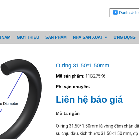
Danh sách 
ETNAM
GIỚI THIỆU
SẢN PHẨM
NHÀ SẢN XUẤT
ỨNG DỤNG
O-ring 31.50*1.50mm
Mã sản phẩm:
11B275K6
Phí vận chuyển:
Liên hệ báo giá
Mô tả ngắn
O-ring 31.50*1.50mm là vòng đệm chặn dầ
su chịu dầu, kích thước 31.50×1.50 mm, đ