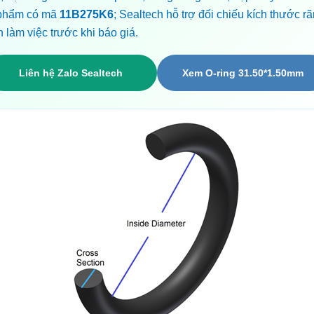
n phẩm có mã
11B275K6
; Sealtech hỗ trợ đối chiếu kích thước r
n làm việc trước khi báo giá.
Liên hệ Zalo Sealtech
Xem O-ring 31.50*1.50mm