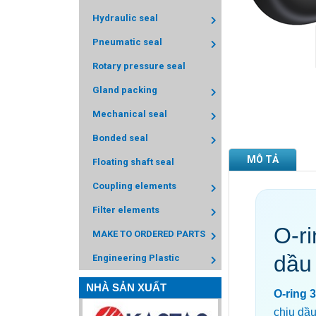
Hydraulic seal
Pneumatic seal
Rotary pressure seal
Gland packing
Mechanical seal
Bonded seal
MÔ TẢ
Floating shaft seal
Coupling elements
Filter elements
O-r
MAKE TO ORDERED PARTS
dầu
Engineering Plastic
NHÀ SẢN XUẤT
O-ring 
chịu dầu