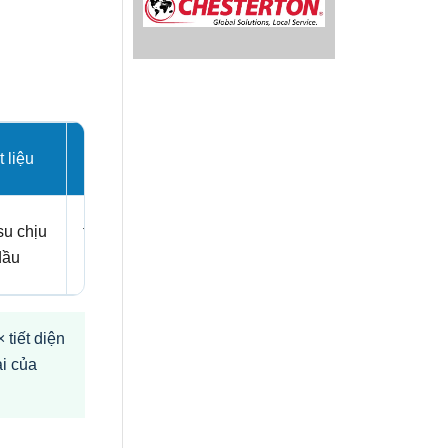
 liệu
Độ cứng
su chịu
theo mã sản
dầu
phẩm
tiết diện
i của