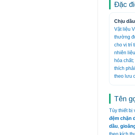
Đặc đi
Chịu dầu
Vật liệu 
thường đ
cho vị trí
nhiên liệ
hóa chất
thích phải
theo lưu c
Tên g
Tùy thiết b
đệm chặn 
dầu
,
gioăn
theo kích th