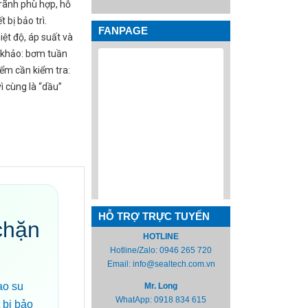
rãnh phù hợp, hỗ
 bị bảo trì.
FANPAGE
iệt độ, áp suất và
 khảo: bơm tuần
iểm cần kiểm tra:
ì cùng là “dầu”
HỖ TRỢ TRỰC TUYẾN
chặn
HOTLINE
Hotline/Zalo:
0946 265 720
Email:
info@sealtech.com.vn
ao su
Mr. Long
WhatApp:
0918 834 615
 bị bảo