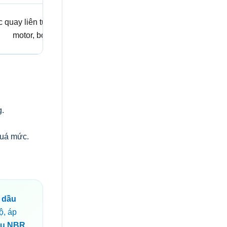
c quay liên tục, hộp số,
motor, bơm.
g.
quá mức.
 dầu
ộ, áp
ầu NBR