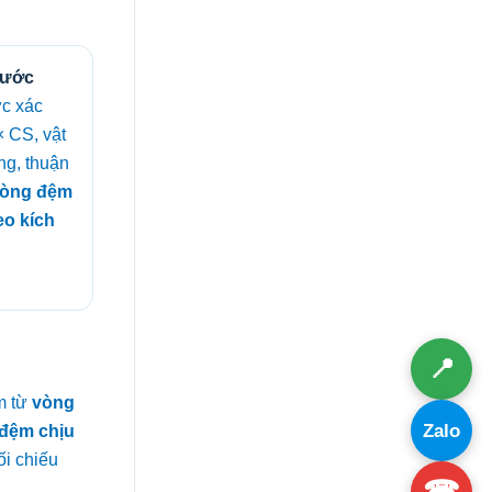
hước
c xác
× CS, vật
ng, thuận
òng đệm
eo kích
📍
m từ
vòng
Zalo
đệm chịu
ối chiếu
☎