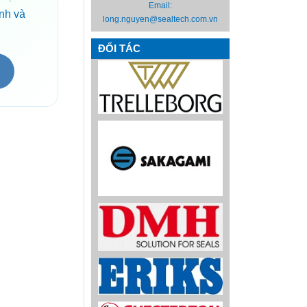
Email:
ãnh và
long.nguyen@sealtech.com.vn
ĐỐI TÁC