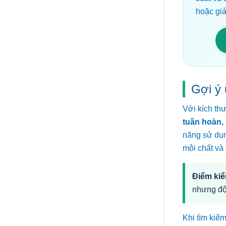
hoặc gi
Gợi ý 
Với kích th
tuần hoàn, 
năng sử dụn
môi chất và
Điểm kiể
nhưng độ
Khi tìm kiế