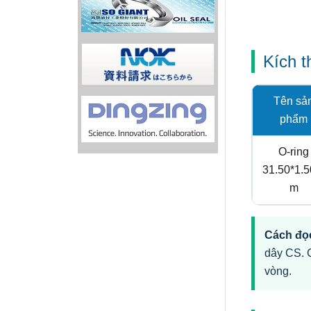
Kích 
Tên sả
phẩm
O-ring
31.50*1.
m
Cách đọc
dây CS. 
vòng.