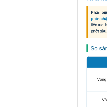
Phân biệ
phớt ch
liên tục.
phớt dầu
So sán
Vòng
Vò