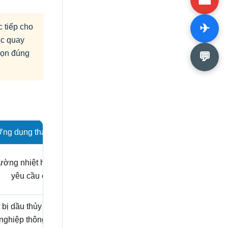
✈
c tiếp cho
ục quay
chọn đúng
💬
ng dụng tham khảo
rường nhiệt hoặc lưu chất
yêu cầu cao.
 bị dầu thủy lực và công
nghiệp thông dụng.