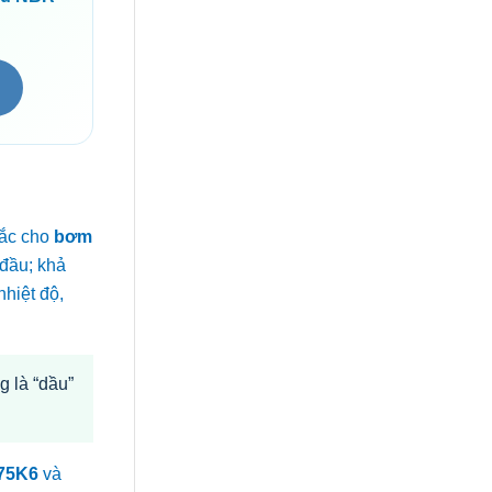
hắc cho
bơm
 đầu; khả
hiệt độ,
g là “dầu”
75K6
và