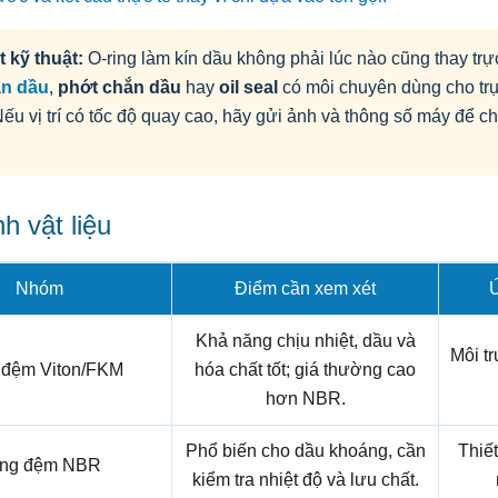
t kỹ thuật:
O-ring làm kín dầu không phải lúc nào cũng thay trự
ặn dầu
,
phớt chắn dầu
hay
oil seal
có môi chuyên dùng cho tr
 Nếu vị trí có tốc độ quay cao, hãy gửi ảnh và thông số máy để 
.
h vật liệu
Nhóm
Điểm cần xem xét
Ứ
Khả năng chịu nhiệt, dầu và
Môi t
 đệm Viton/FKM
hóa chất tốt; giá thường cao
hơn NBR.
Phổ biến cho dầu khoáng, cần
Thiết
ng đệm NBR
kiểm tra nhiệt độ và lưu chất.