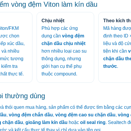
ểm vòng đệm Viton làm kín dầu
Chịu nhiệt
Theo kích t
Viton/FKM
Phù hợp các ứng
Mã hàng đượ
ược chọn
dụng cần
vòng đệm
định theo ID 
 tiếp xúc dầu,
chặn dầu chịu nhiệt
liệu và độ cứ
u và nhiều
hơn nhiều loại cao su
tiện khi cần
v
; mức tương
thông dụng, nhưng
chặn dầu th
 kiểm tra
giới hạn cụ thể phụ
thước
.
hất thực tế.
thuộc compound.
ọi thường dùng
ị và thói quen mua hàng, sản phẩm có thể được tìm bằng các cụ
dầu
,
vòng đệm chắn dầu
,
vòng đệm cao su chặn dầu
,
vòng 
g chặn dầu
,
gioăng làm kín dầu
hoặc
oil seal ring
. Sealtech đ
ước và kết cấu thực tế thay vì chỉ dựa vào tên gọi.