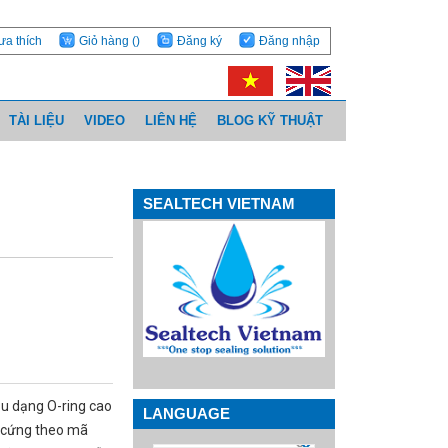
ưa thích
Giỏ hàng
()
Đăng ký
Đăng nhập
TÀI LIỆU
VIDEO
LIÊN HỆ
BLOG KỸ THUẬT
SEALTECH VIETNAM
u dạng O-ring cao
LANGUAGE
ộ cứng theo mã