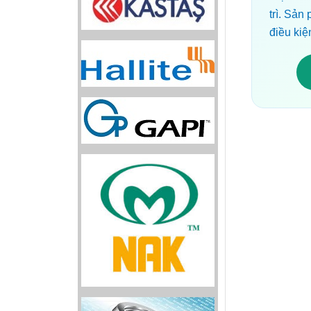
trì. Sả
điều kiệ