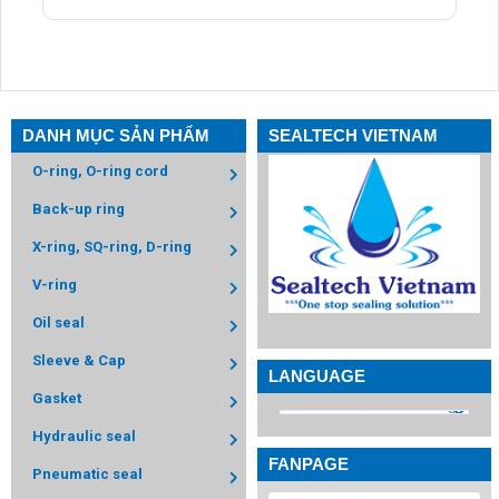
DANH MỤC SẢN PHẨM
SEALTECH VIETNAM
O-ring, O-ring cord
Back-up ring
X-ring, SQ-ring, D-ring
V-ring
Oil seal
Sleeve & Cap
LANGUAGE
Gasket
Hydraulic seal
FANPAGE
Pneumatic seal