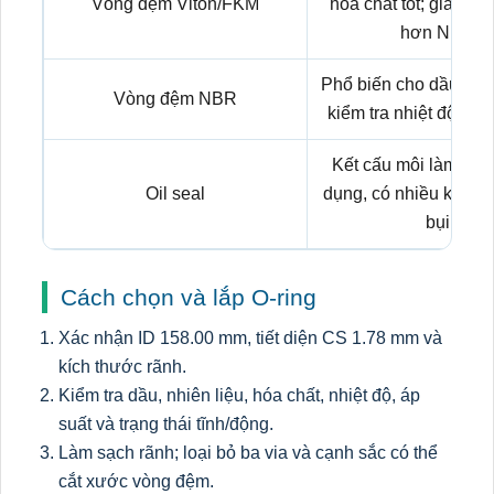
Vòng đệm Viton/FKM
hóa chất tốt; giá th
hơn NBR.
Phổ biến cho dầu kho
Vòng đệm NBR
kiểm tra nhiệt độ và l
Kết cấu môi làm kín
Oil seal
dụng, có nhiều kiểu v
bụi.
Cách chọn và lắp O-ring
Xác nhận ID 158.00 mm, tiết diện CS 1.78 mm và
kích thước rãnh.
Kiểm tra dầu, nhiên liệu, hóa chất, nhiệt độ, áp
suất và trạng thái tĩnh/động.
Làm sạch rãnh; loại bỏ ba via và cạnh sắc có thể
cắt xước vòng đệm.