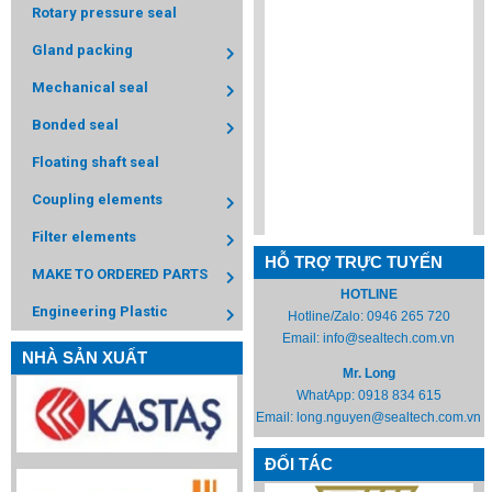
Rotary pressure seal
Gland packing
Mechanical seal
Bonded seal
Floating shaft seal
Coupling elements
Filter elements
HỖ TRỢ TRỰC TUYẾN
MAKE TO ORDERED PARTS
HOTLINE
Engineering Plastic
Hotline/Zalo:
0946 265 720
Email:
info@sealtech.com.vn
NHÀ SẢN XUẤT
Mr. Long
WhatApp:
0918 834 615
Email:
long.nguyen@sealtech.com.vn
ĐỐI TÁC