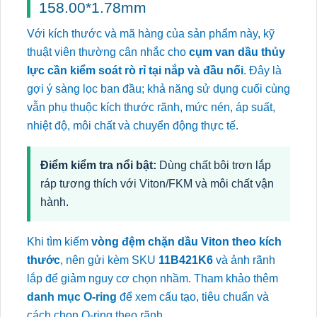
158.00*1.78mm
Với kích thước và mã hàng của sản phẩm này, kỹ
thuật viên thường cân nhắc cho
cụm van dầu thủy
lực cần kiểm soát rò rỉ tại nắp và đầu nối
. Đây là
gợi ý sàng lọc ban đầu; khả năng sử dụng cuối cùng
vẫn phụ thuộc kích thước rãnh, mức nén, áp suất,
nhiệt độ, môi chất và chuyển động thực tế.
Điểm kiểm tra nổi bật:
Dùng chất bôi trơn lắp
ráp tương thích với Viton/FKM và môi chất vận
hành.
Khi tìm kiếm
vòng đệm chặn dầu Viton theo kích
thước
, nên gửi kèm SKU
11B421K6
và ảnh rãnh
lắp để giảm nguy cơ chọn nhầm. Tham khảo thêm
danh mục O-ring
để xem cấu tạo, tiêu chuẩn và
cách chọn O-ring theo rãnh.