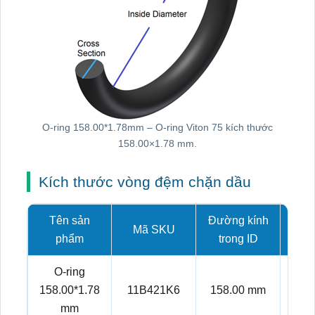
O-ring 158.00*1.78mm – O-ring Viton 75 kích thước
158.00×1.78 mm.
Kích thước vòng đệm chặn dầu
Tên sản
Đường kính
Mã SKU
Tiết
phẩm
trong ID
O-ring
158.00*1.78
11B421K6
158.00 mm
1.
mm