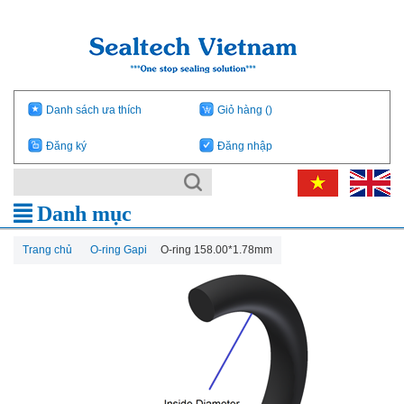
Danh sách ưa thích
Giỏ hàng
()
Đăng ký
Đăng nhập
Danh mục
Trang chủ
O-ring Gapi
O-ring 158.00*1.78mm